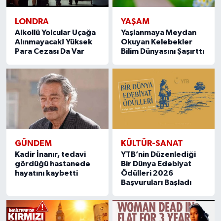
LONDRA
YAŞAM
Alkollü Yolcular Uçağa
Yaşlanmaya Meydan
Alınmayacak! Yüksek
Okuyan Kelebekler
Para Cezası Da Var
Bilim Dünyasını Şaşırttı
GÜNDEM
KÜLTÜR-SANAT
Kadir İnanır, tedavi
YTB’nin Düzenlediği
gördüğü hastanede
Bir Dünya Edebiyat
hayatını kaybetti
Ödülleri 2026
Başvuruları Başladı