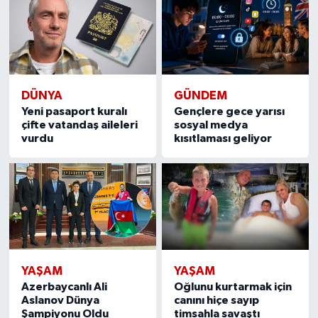
DÜNYA
GÜNDEM
Yeni pasaport kuralı
Gençlere gece yarısı
çifte vatandaş aileleri
sosyal medya
vurdu
kısıtlaması geliyor
YAŞAM
YAŞAM
Azerbaycanlı Ali
Oğlunu kurtarmak için
Aslanov Dünya
canını hiçe sayıp
Şampiyonu Oldu
timsahla savaştı