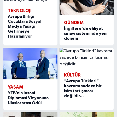
TEKNOLOJİ
Avrupa Birliği
Çocuklara Sosyal
GÜNDEM
Medya Yasağı
İngiltere’de ehliyet
Getirmeye
sınavı sisteminde yeni
Hazırlanıyor
dönem
KÜLTÜR
“Avrupa Türkleri”
kavramı sadece bir
YAŞAM
isim tartışması
YTB’nin İnsani
değildir...
Diplomasi Vizyonuna
Uluslararası Ödül