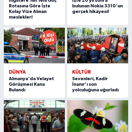
İngiltere'nin Yeni Göç
İşte 20 yıl sonra
Rotasına Göre İşte
bulunan Nokia 3310'un
Kolay Vize Alınan
gerçek hikayesi!
meslekler!
DÜNYA
KÜLTÜR
Almanya'da Velayet
Sevenleri, Kadir
Görüşmesi Kana
İnanır’ı son
Bulandı
yolculuğuna uğurladı