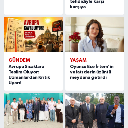
tehdidiyle karşı
karşıya
GÜNDEM
YAŞAM
Avrupa Sıcaklara
Oyuncu Ece İrtem’in
Teslim Oluyor:
vefatı derin üzüntü
Uzmanlardan Kritik
meydana getirdi
Uyarı!