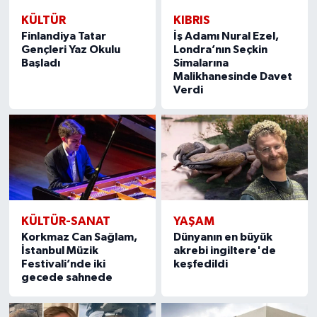
KÜLTÜR
KIBRIS
Finlandiya Tatar
İş Adamı Nural Ezel,
Gençleri Yaz Okulu
Londra’nın Seçkin
Başladı
Simalarına
Malikhanesinde Davet
Verdi
KÜLTÜR-SANAT
YAŞAM
Korkmaz Can Sağlam,
Dünyanın en büyük
İstanbul Müzik
akrebi ingiltere'de
Festivali’nde iki
keşfedildi
gecede sahnede