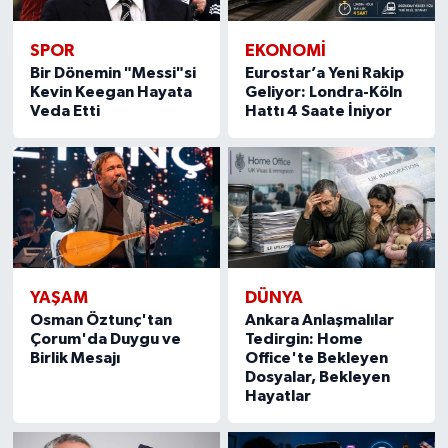
SPOR
EKONOMİ
Bir Dönemin "Messi"si
Eurostar’a Yeni Rakip
Kevin Keegan Hayata
Geliyor: Londra-Köln
Veda Etti
Hattı 4 Saate İniyor
YAŞAM
DÜNYA
Osman Öztunç'tan
Ankara Anlaşmalılar
Çorum'da Duygu ve
Tedirgin: Home
Birlik Mesajı
Office'te Bekleyen
Dosyalar, Bekleyen
Hayatlar