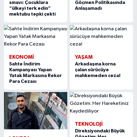
sınavı: Çocuklara
Göçmen Politikasında
“ülkeyi terk edin”
Anlaşamadı
mektubu tepki çekti
EKONOMİ
YAŞAM
Sahte İndirim
Arkadaşına korna
Kampanyası Yapan
çalan sürücüye
Yatak Markasına Rekor
mahkemeden ceza!
Para Cezası
TEKNOLOJİ
Direksiyondaki Büyük
Gözetim: Her