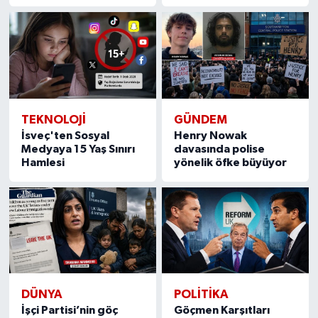
TEKNOLOJİ
GÜNDEM
İsveç'ten Sosyal
Henry Nowak
Medyaya 15 Yaş Sınırı
davasında polise
Hamlesi
yönelik öfke büyüyor
DÜNYA
POLİTİKA
İşçi Partisi’nin göç
Göçmen Karşıtları