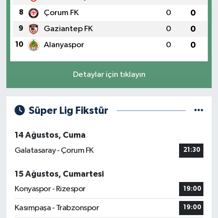
8
Çorum FK
0
0
9
Gaziantep FK
0
0
10
Alanyaspor
0
0
Detaylar için tıklayın
Süper Lig Fikstür
14 Ağustos, Cuma
Galatasaray - Çorum FK
21:30
15 Ağustos, Cumartesi
Konyaspor - Rizespor
19:00
Kasımpaşa - Trabzonspor
19:00