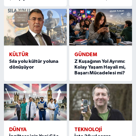
KÜLTÜR
GÜNDEM
Sıla yolu kültür yoluna
Z Kuşağının Yol Ayrımı:
dönüşüyor
Kolay Yaşam Hayali mi,
Başarı Mücadelesi mi?
DÜNYA
TEKNOLOJİ