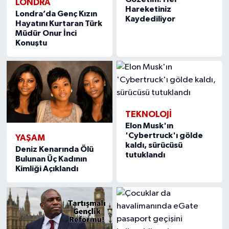
LONDRA
Hareketiniz
Londra’da Genç Kızın
Kaydediliyor
Hayatını Kurtaran Türk
Müdür Onur İnci
Konuştu
TEKNOLOJİ
Elon Musk'ın
'Cybertruck'ı gölde
YAŞAM
kaldı, sürücüsü
Deniz Kenarında Ölü
tutuklandı
Bulunan Üç Kadının
Kimliği Açıklandı