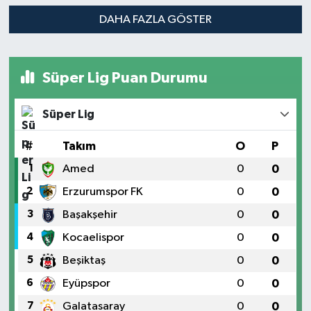
DAHA FAZLA GÖSTER
Süper Lig Puan Durumu
Süper Lig
#
Takım
O
P
1
Amed
0
0
2
Erzurumspor FK
0
0
3
Başakşehir
0
0
4
Kocaelispor
0
0
5
Beşiktaş
0
0
6
Eyüpspor
0
0
7
Galatasaray
0
0