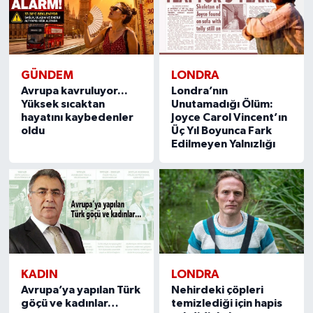
GÜNDEM
LONDRA
Avrupa kavruluyor...
Londra’nın
Yüksek sıcaktan
Unutamadığı Ölüm:
hayatını kaybedenler
Joyce Carol Vincent’ın
oldu
Üç Yıl Boyunca Fark
Edilmeyen Yalnızlığı
KADIN
LONDRA
Avrupa’ya yapılan Türk
Nehirdeki çöpleri
göçü ve kadınlar…
temizlediği için hapis