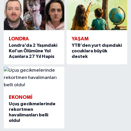
LONDRA
YAŞAM
Londra’da 2 Yaşındaki
YTB’den yurt dışındaki
Kol’un Ölümüne Yol
çocuklara büyük
Açanlara 27 Yıl Hapis
destek
EKONOMİ
Uçuş gecikmelerinde
rekortmen
havalimanları belli
oldu!