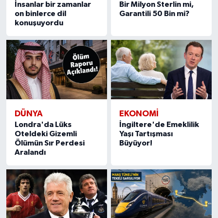
İnsanlar bir zamanlar
Bir Milyon Sterlin mi,
on binlerce dil
Garantili 50 Bin mi?
konuşuyordu
DÜNYA
EKONOMİ
Londra'da Lüks
İngiltere'de Emeklilik
Oteldeki Gizemli
Yaşı Tartışması
Ölümün Sır Perdesi
Büyüyor!
Aralandı