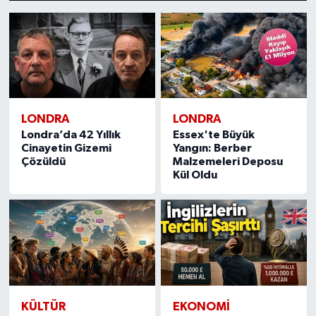
1
2
3
4
5
6
7
8
9
10
11
12
13
14
15
LONDRA
LONDRA
Londra’da 42 Yıllık
Essex'te Büyük
Cinayetin Gizemi
Yangın: Berber
Çözüldü
Malzemeleri Deposu
Kül Oldu
KÜLTÜR
EKONOMİ