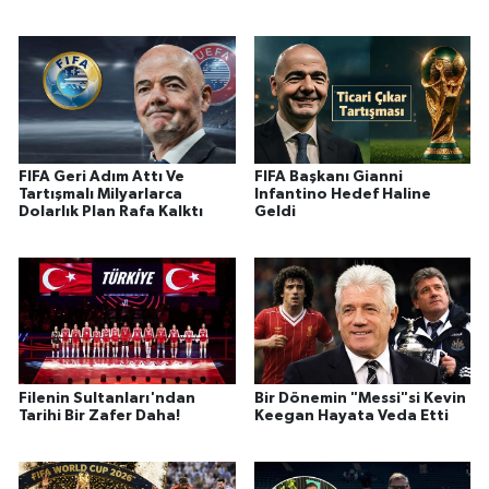
FIFA Geri Adım Attı Ve
FIFA Başkanı Gianni
Tartışmalı Milyarlarca
Infantino Hedef Haline
Dolarlık Plan Rafa Kalktı
Geldi
Filenin Sultanları'ndan
Bir Dönemin "Messi"si Kevin
Tarihi Bir Zafer Daha!
Keegan Hayata Veda Etti