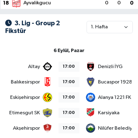
18
Ayvalikgucu
0
0
0
3. Lig - Group 2
Fikstür
6 Eylül, Pazar
Altay
Denizli İYG
17:00
Balıkesirspor
Bucaspor 1928
17:00
Eskişehirspor
Alanya 1221 FK
17:00
Etimesgut SK
Karsiyaka
17:00
Akşehirspor
Nilüfer Belediye
17:00