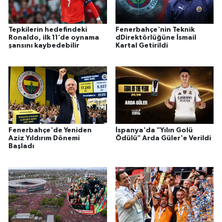
Tepkilerin hedefindeki
Fenerbahçe'nin Teknik
Ronaldo, ilk 11’de oynama
dDirektörlüğüne İsmail
şansını kaybedebilir
Kartal Getirildi
Fenerbahçe'de Yeniden
İspanya'da "Yılın Golü
Aziz Yıldırım Dönemi
Ödülü" Arda Güler'e Verildi
Başladı