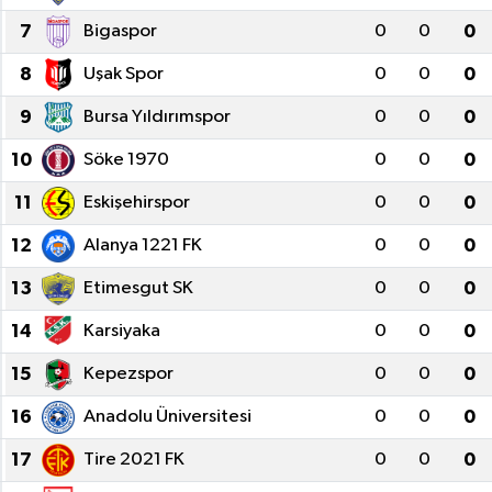
7
Bigaspor
0
0
0
8
Uşak Spor
0
0
0
9
Bursa Yıldırımspor
0
0
0
10
Söke 1970
0
0
0
11
Eskişehirspor
0
0
0
12
Alanya 1221 FK
0
0
0
13
Etimesgut SK
0
0
0
14
Karsiyaka
0
0
0
15
Kepezspor
0
0
0
16
Anadolu Üniversitesi
0
0
0
17
Tire 2021 FK
0
0
0