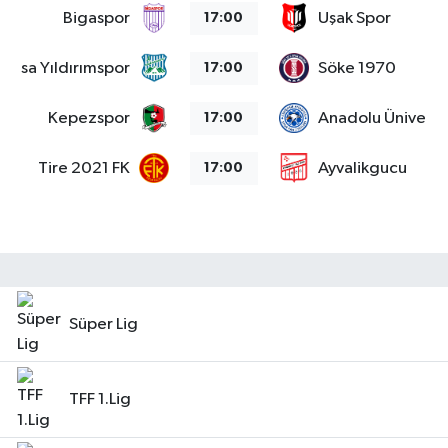
Bigaspor
Uşak Spor
17:00
Bursa Yıldırımspor
Söke 1970
17:00
Kepezspor
Anadolu Üniversit
17:00
Tire 2021 FK
Ayvalikgucu
17:00
Süper Lig
TFF 1.Lig