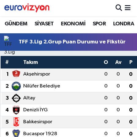
GÜNDEM
SİYASET
EKONOMİ
SPOR
LONDRA
TFF 3.Lig 2.Grup Puan Durumu ve Fikstür
#
Takım
O
Av
P
1
Akşehirspor
0
0
0
2
Nilüfer Belediye
0
0
0
3
Altay
0
0
0
4
Denizli İYG
0
0
0
5
Balıkesirspor
0
0
0
6
Bucaspor 1928
0
0
0