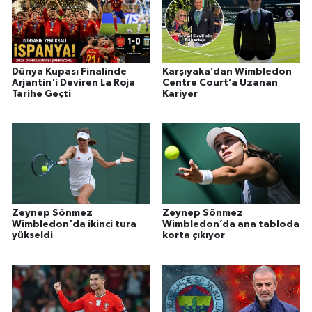
Dünya Kupası Finalinde
Karşıyaka’dan Wimbledon
Arjantin'i Deviren La Roja
Centre Court’a Uzanan
Tarihe Geçti
Kariyer
Zeynep Sönmez
Zeynep Sönmez
Wimbledon'da ikinci tura
Wimbledon’da ana tabloda
yükseldi
korta çıkıyor