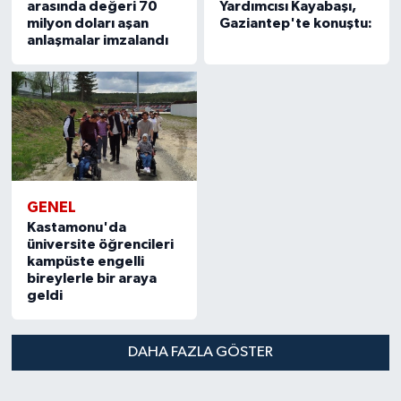
arasında değeri 70
Yardımcısı Kayabaşı,
milyon doları aşan
Gaziantep'te konuştu:
anlaşmalar imzalandı
GENEL
Kastamonu'da
üniversite öğrencileri
kampüste engelli
bireylerle bir araya
geldi
DAHA FAZLA GÖSTER