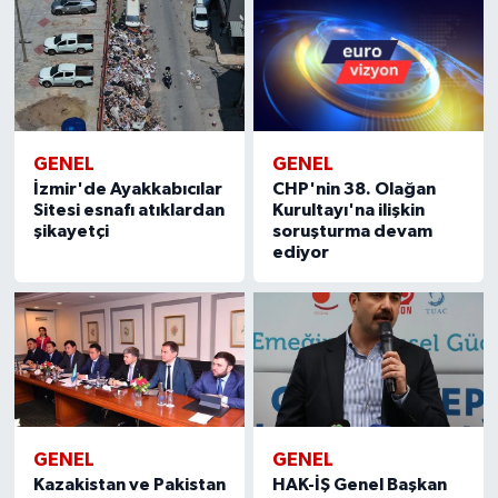
GENEL
GENEL
İzmir'de Ayakkabıcılar
CHP'nin 38. Olağan
Sitesi esnafı atıklardan
Kurultayı'na ilişkin
şikayetçi
soruşturma devam
ediyor
GENEL
GENEL
Kazakistan ve Pakistan
HAK-İŞ Genel Başkan