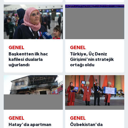
GENEL
GENEL
Başkentten ilk hac
Türkiye, Üç Deniz
kafilesi dualarla
Girişimi'nin stratejik
uğurlandı
ortağı oldu
GENEL
GENEL
Hatay'da apartman
Özbekistan'da