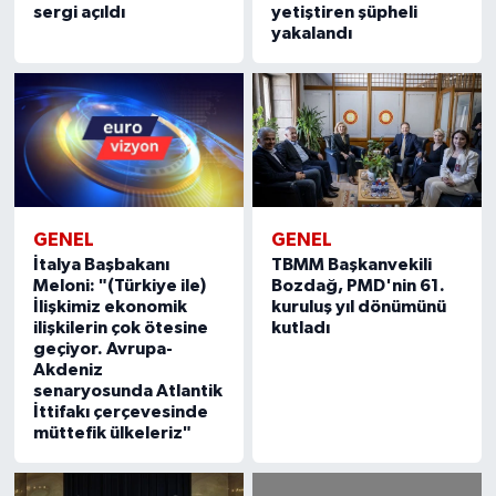
sergi açıldı
yetiştiren şüpheli
yakalandı
GENEL
GENEL
TBMM Başkanvekili
İtalya Başbakanı
Bozdağ, PMD'nin 61.
Meloni: "(Türkiye ile)
kuruluş yıl dönümünü
İlişkimiz ekonomik
kutladı
ilişkilerin çok ötesine
geçiyor. Avrupa-
Akdeniz
senaryosunda Atlantik
İttifakı çerçevesinde
müttefik ülkeleriz"