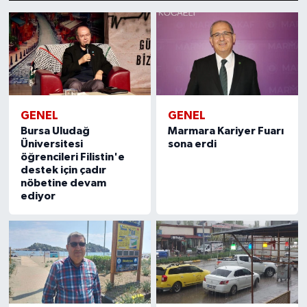
1
2
3
4
5
6
7
8
9
10
11
12
13
14
15
GENEL
GENEL
Bursa Uludağ
Marmara Kariyer Fuarı
Üniversitesi
sona erdi
öğrencileri Filistin'e
destek için çadır
nöbetine devam
ediyor