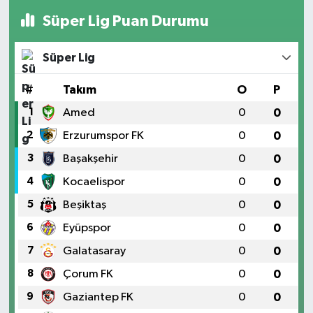
Süper Lig Puan Durumu
Süper Lig
#
Takım
O
P
1
Amed
0
0
2
Erzurumspor FK
0
0
3
Başakşehir
0
0
4
Kocaelispor
0
0
5
Beşiktaş
0
0
6
Eyüpspor
0
0
7
Galatasaray
0
0
8
Çorum FK
0
0
9
Gaziantep FK
0
0