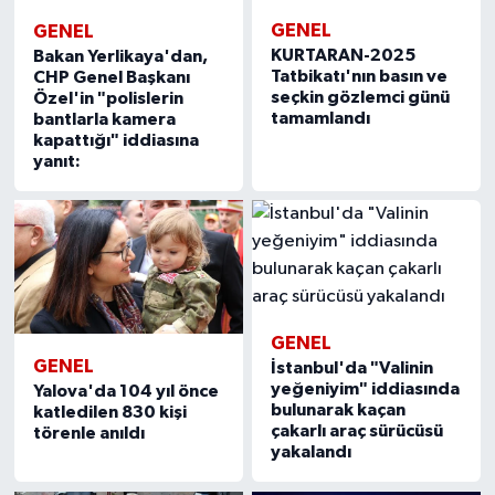
GENEL
GENEL
KURTARAN-2025
Bakan Yerlikaya'dan,
Tatbikatı'nın basın ve
CHP Genel Başkanı
seçkin gözlemci günü
Özel'in "polislerin
tamamlandı
bantlarla kamera
kapattığı" iddiasına
yanıt:
GENEL
GENEL
İstanbul'da "Valinin
yeğeniyim" iddiasında
Yalova'da 104 yıl önce
bulunarak kaçan
katledilen 830 kişi
çakarlı araç sürücüsü
törenle anıldı
yakalandı