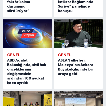
İstikrar Bağlamında
faktörü olma
Suriye" panelinde
durumunu
konuştu:
sürdürüyor"
GENEL
GENEL
ASEAN ülkeleri,
ABD Adalet
Malezya'nın Ankara
Bakanlığında, sivil hak
Büyükelçiliğinde bir
önceliklerinin
araya geldi
değişmesinin
ardından 100 avukat
işten ayrıldı