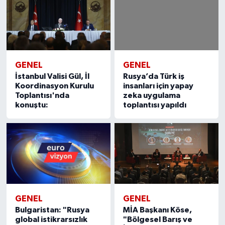
GENEL
GENEL
İstanbul Valisi Gül, İl
Rusya’da Türk iş
Koordinasyon Kurulu
insanları için yapay
Toplantısı'nda
zeka uygulama
konuştu:
toplantısı yapıldı
GENEL
GENEL
MİA Başkanı Köse,
Bulgaristan: "Rusya
"Bölgesel Barış ve
global istikrarsızlık