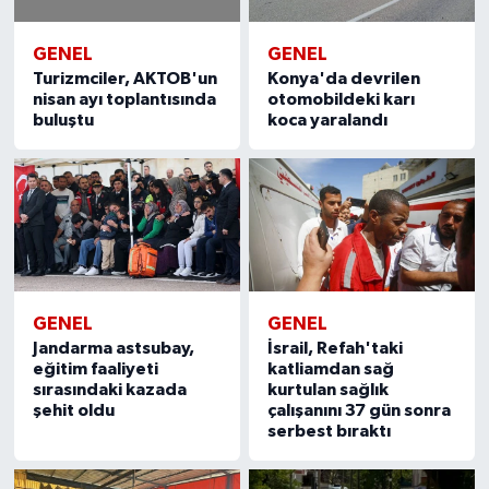
GENEL
GENEL
Turizmciler, AKTOB'un
Konya'da devrilen
nisan ayı toplantısında
otomobildeki karı
buluştu
koca yaralandı
GENEL
GENEL
Jandarma astsubay,
İsrail, Refah'taki
eğitim faaliyeti
katliamdan sağ
sırasındaki kazada
kurtulan sağlık
şehit oldu
çalışanını 37 gün sonra
serbest bıraktı