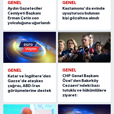
GENEL
GENEL
Aydın Gazeteciler
Kastamonu'da evinde
Cemiyeti Başkanı
uyuşturucu bulunan
Erman Çetin son
kişi gözaltına alındı
yolculuğuna uğurlandı
GENEL
GENEL
CHP Genel Başkanı
Katar ve İngiltere’den
Özel'den Bakırköy
Gazze’de ateşkes
Cezaevi'ndeki bazı
çağrısı, ABD-İran
tutuklu ve hükümlülere
görüşmelerine destek
ziyaret: