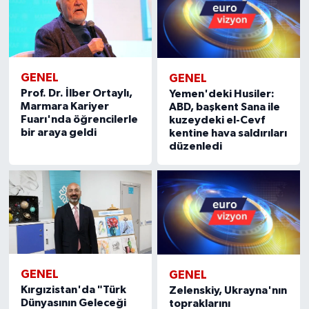
GENEL
GENEL
Prof. Dr. İlber Ortaylı,
Yemen'deki Husiler:
Marmara Kariyer
ABD, başkent Sana ile
Fuarı'nda öğrencilerle
kuzeydeki el-Cevf
bir araya geldi
kentine hava saldırıları
düzenledi
GENEL
GENEL
Kırgızistan'da "Türk
Zelenskiy, Ukrayna'nın
Dünyasının Geleceği
topraklarını