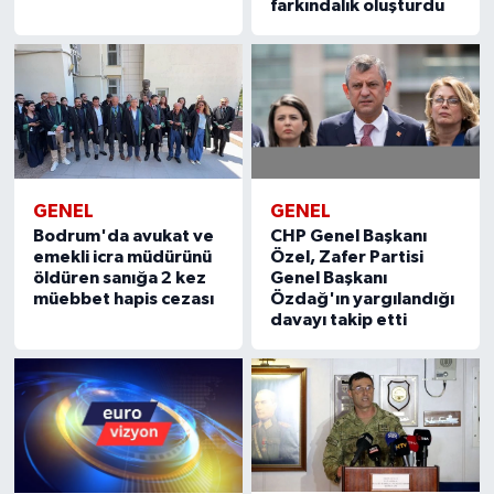
farkındalık oluşturdu
GENEL
GENEL
Bodrum'da avukat ve
CHP Genel Başkanı
emekli icra müdürünü
Özel, Zafer Partisi
öldüren sanığa 2 kez
Genel Başkanı
müebbet hapis cezası
Özdağ'ın yargılandığı
davayı takip etti