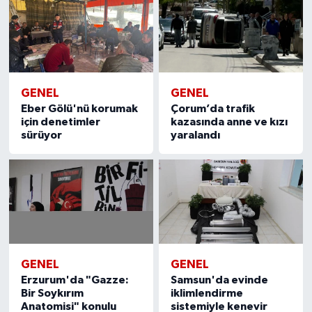
GENEL
GENEL
Eber Gölü'nü korumak
Çorum’da trafik
için denetimler
kazasında anne ve kızı
sürüyor
yaralandı
GENEL
GENEL
Erzurum'da "Gazze:
Samsun'da evinde
Bir Soykırım
iklimlendirme
Anatomisi" konulu
sistemiyle kenevir