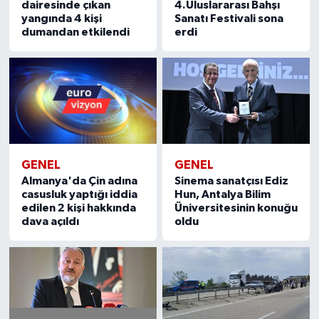
dairesinde çıkan
4.Uluslararası Bahşı
yangında 4 kişi
Sanatı Festivali sona
dumandan etkilendi
erdi
GENEL
GENEL
Sinema sanatçısı Ediz
Almanya'da Çin adına
Hun, Antalya Bilim
casusluk yaptığı iddia
Üniversitesinin konuğu
edilen 2 kişi hakkında
oldu
dava açıldı