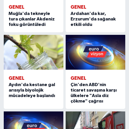
GENEL
GENEL
Muğla'da tekneyle
Ardahan'da kar,
tura çıkanlar Akdeniz
Erzurum'da sağanak
foku görüntüledi
etkili oldu
GENEL
GENEL
Aydın'da kestane gal
Çin'den ABD'nin
arısıyla biyolojik
ticaret savaşına karşı
mücadeleye başlandı
ülkelere "Asla diz
çökme" çağrısı