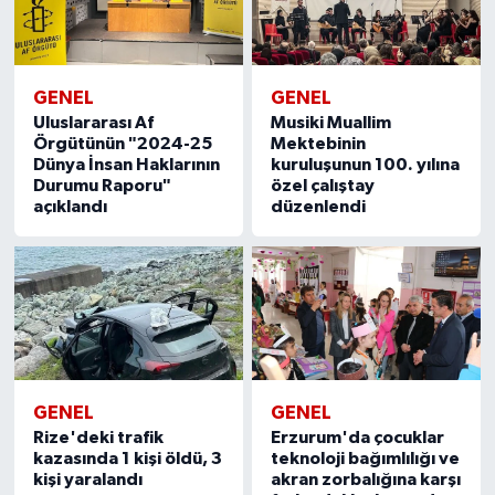
GENEL
GENEL
Uluslararası Af
Musiki Muallim
Örgütünün "2024-25
Mektebinin
Dünya İnsan Haklarının
kuruluşunun 100. yılına
Durumu Raporu"
özel çalıştay
açıklandı
düzenlendi
GENEL
GENEL
Rize'deki trafik
Erzurum'da çocuklar
kazasında 1 kişi öldü, 3
teknoloji bağımlılığı ve
kişi yaralandı
akran zorbalığına karşı