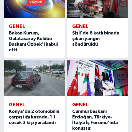
GENEL
GENEL
Şişli'de 8 katlı binada
Bakan Kurum,
çıkan yangın
Galatasaray Kulübü
söndürüldü
Başkanı Özbek'i kabul
etti
GENEL
GENEL
Konya'da 2 otomobilin
Cumhurbaşkanı
çarpıştığı kazada, 1'i
Erdoğan, Türkiye-
çocuk 3 kişi yaralandı
İtalya İş Forumu'nda
konuştu: