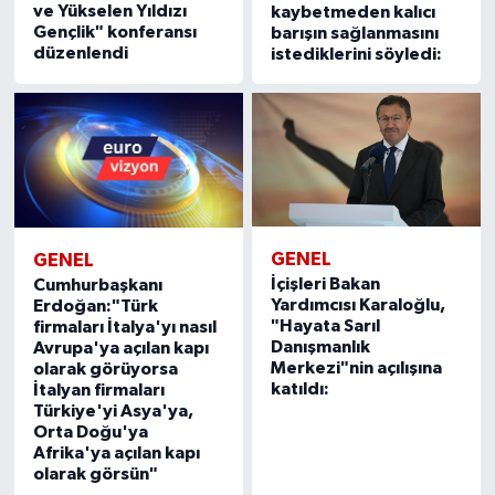
ve Yükselen Yıldızı
kaybetmeden kalıcı
Gençlik" konferansı
barışın sağlanmasını
düzenlendi
istediklerini söyledi:
GENEL
GENEL
İçişleri Bakan
Cumhurbaşkanı
Yardımcısı Karaloğlu,
Erdoğan:"Türk
"Hayata Sarıl
firmaları İtalya'yı nasıl
Danışmanlık
Avrupa'ya açılan kapı
Merkezi"nin açılışına
olarak görüyorsa
katıldı:
İtalyan firmaları
Türkiye'yi Asya'ya,
Orta Doğu'ya
Afrika'ya açılan kapı
olarak görsün"