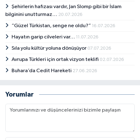
Şehirlerin hafızası vardır, Jan Slomp gibi bir İslam
bilginini unutturmaz…
20.07.2026
“Güzel Türkistan, senge ne oldu?”
16.07.2026
Hayatın garip cilveleri var…
11.07.2026
Sıla yolu kültür yoluna dönüşüyor
07.07.2026
Avrupa Türkleri için ortak vizyon teklifi
02.07.2026
Buhara’da Cedit Hareketi
27.06.2026
Yorumlar