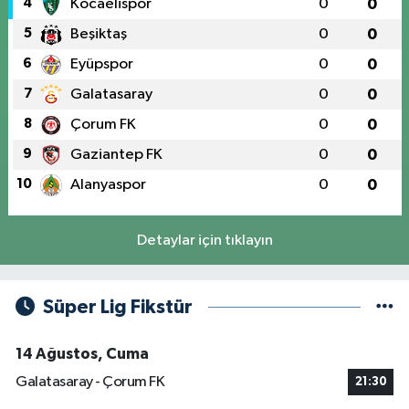
4
Kocaelispor
0
0
5
Beşiktaş
0
0
6
Eyüpspor
0
0
7
Galatasaray
0
0
8
Çorum FK
0
0
9
Gaziantep FK
0
0
10
Alanyaspor
0
0
Detaylar için tıklayın
Süper Lig Fikstür
14 Ağustos, Cuma
Galatasaray - Çorum FK
21:30