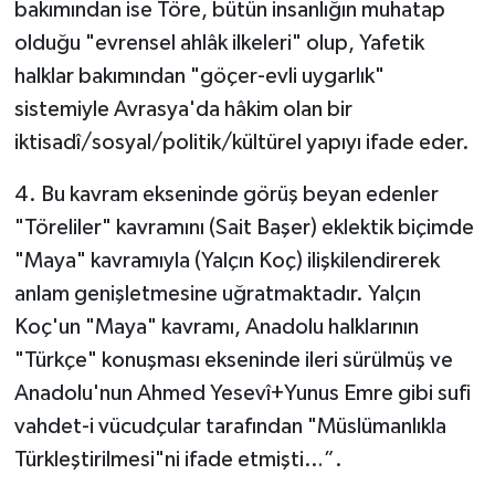
bakımından ise Töre, bütün insanlığın muhatap
olduğu "evrensel ahlâk ilkeleri" olup, Yafetik
halklar bakımından "göçer-evli uygarlık"
sistemiyle Avrasya'da hâkim olan bir
iktisadî/sosyal/politik/kültürel yapıyı ifade eder.
4. Bu kavram ekseninde görüş beyan edenler
"Töreliler" kavramını (Sait Başer) eklektik biçimde
"Maya" kavramıyla (Yalçın Koç) ilişkilendirerek
anlam genişletmesine uğratmaktadır. Yalçın
Koç'un "Maya" kavramı, Anadolu halklarının
"Türkçe" konuşması ekseninde ileri sürülmüş ve
Anadolu'nun Ahmed Yesevî+Yunus Emre gibi sufi
vahdet-i vücudçular tarafından "Müslümanlıkla
Türkleştirilmesi"ni ifade etmişti…”.