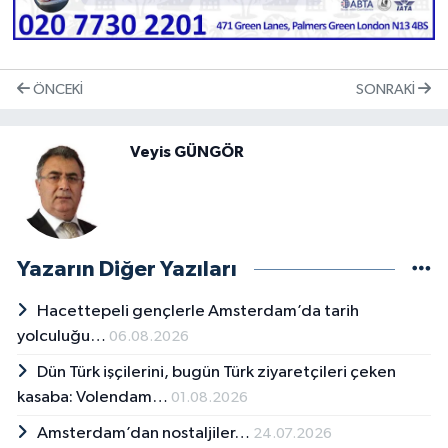
ÖNCEKI
SONRAKI
Veyis GÜNGÖR
Yazarın Diğer Yazıları
Hacettepeli gençlerle Amsterdam’da tarih
yolculuğu…
06.08.2026
Dün Türk işçilerini, bugün Türk ziyaretçileri çeken
kasaba: Volendam…
01.08.2026
Amsterdam’dan nostaljiler…
24.07.2026