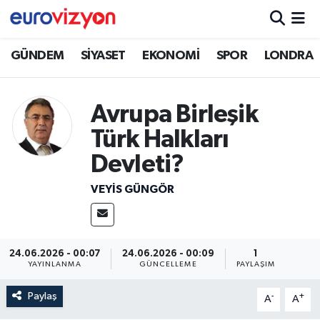
GÜNDEM
SİYASET
EKONOMİ
SPOR
LONDRA
Avrupa Birleşik
Türk Halkları
Devleti?
VEYIS GÜNGÖR
24.06.2026 - 00:07
24.06.2026 - 00:09
1
YAYINLANMA
GÜNCELLEME
PAYLAŞIM
Paylaş
-
+
A
A