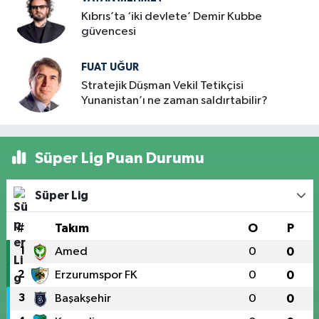
Kıbrıs’ta ‘iki devlete’ Demir Kubbe
güvencesi
FUAT UĞUR
Stratejik Düşman Vekil Tetikçisi
Yunanistan’ı ne zaman saldırtabilir?
Süper Lig Puan Durumu
Süper Lig
#
Takım
O
P
1
Amed
0
0
2
Erzurumspor FK
0
0
3
Başakşehir
0
0