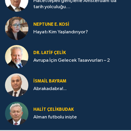
Hacettepeli gençlerle Amsterdam’da
tarih yolculuğu…
NEPTUNE E. KOSİ
Hayatı Kim Yaşlandırıyor?
DR. LATİF ÇELİK
Avrupa İçin Gelecek Tasavvurları – 2
İSMAİL BAYRAM
Abrakadabra!...
HALIT ÇELİKBUDAK
Alman futbolu inişte