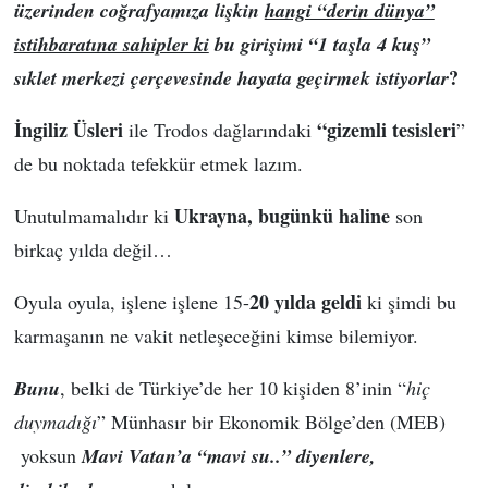
üzerinden coğrafyamıza lişkin
hangi “derin dünya”
istihbaratına sahipler ki
bu girişimi “1 taşla 4 kuş”
?
sıklet merkezi çerçevesinde hayata geçirmek istiyorlar
İngiliz Üsleri
“gizemli tesisleri
ile
Trodos dağlarındaki
”
de bu noktada tefekkür etmek lazım.
Ukrayna, bugünkü haline
Unutulmamalıdır ki
son
birkaç yılda değil…
20 yılda geldi
Oyula oyula, işlene işlene 15-
ki şimdi bu
karmaşanın ne vakit netleşeceğini kimse bilemiyor.
Bunu
, belki de Türkiye’de her 10 kişiden 8’inin “
hiç
duymadığı
” Münhasır bir Ekonomik Bölge’den (MEB)
yoksun
Mavi Vatan’a “mavi su..” diyenlere,