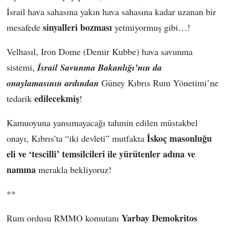
İsrail hava sahasına yakın hava sahasına kadar uzanan bir
sinyalleri
bozması
mesafede
yetmiyormuş gibi…!
Velhasıl, Iron Dome (Demir Kubbe) hava savunma
sistemi,
İsrail Savunma Bakanlığı’nın da
onaylamasının ardından
Güney Kıbrıs Rum Yönetimi’ne
edilecekmiş
tedarik
!
Kamuoyuna yansımayacağı tahmin edilen müstakbel
İskoç masonluğu
onayı, Kıbrıs’ta “iki devleti” mutfakta
eli ve ‘tescilli’ temsilcileri ile yürütenler adına ve
namına
merakla bekliyoruz!
**
Yarbay Demokritos
Rum ordusu RMMO komutanı