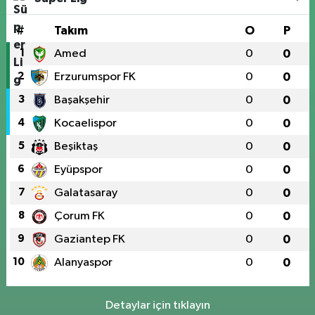
#
Takım
O
P
1
Amed
0
0
2
Erzurumspor FK
0
0
3
Başakşehir
0
0
4
Kocaelispor
0
0
5
Beşiktaş
0
0
6
Eyüpspor
0
0
7
Galatasaray
0
0
8
Çorum FK
0
0
9
Gaziantep FK
0
0
10
Alanyaspor
0
0
Detaylar için tıklayın