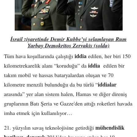
İsrail ziyaretinde Demir Kubbe’yi selamlayan Rum
Yarbay Demokritos Zervakis (solda)
iddia
Tüm hava koşullarında çalıştığı
edilen, her biri 150
iddia
kilometrekarelik alanı “koruduğu” da
edilen bir
takım mobil ve hassas bataryalardan oluşan ve 70
iddialar
kilometre menzili bulunduğu da bu türlü “
arasında” yer alan sistem halen, Hamas ve diğer direniş
gruplarının Batı Şeria ve Gazze'den attığı roketleri havada
imha etmek için kullanılıyor…
mühendislik
21. yüzyılın savaş teknolojisine getirdiği
harikası, denerek
2011'den bu yana atılan her 10