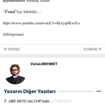
diyebilenlere
sormak lazım.
“
Üstad
”ları bilebilir…
https://www.youtube.com/watch?v=8kAyqbKwd1o
(kibrispostasi)
ÖNCEKI
SONRAKI
Vatan MEHMET
Yazarın Diğer Yazıları
UBP, KKTC’nin CHP’sidir…
17.05.2022