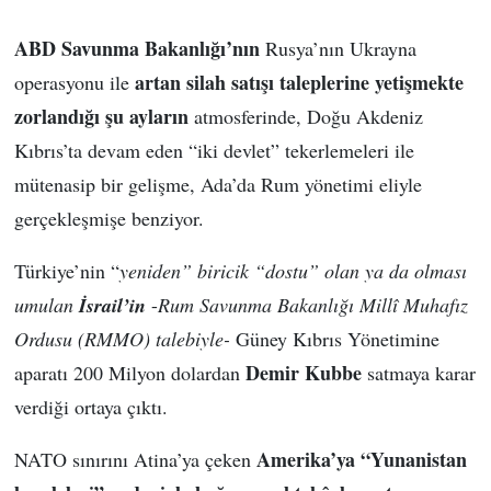
ABD Savunma Bakanlığı’nın
Rusya’nın Ukrayna
artan silah satışı taleplerine yetişmekte
operasyonu ile
zorlandığı şu ayların
atmosferinde, Doğu Akdeniz
Kıbrıs’ta devam eden “iki devlet” tekerlemeleri ile
mütenasip bir gelişme, Ada’da Rum yönetimi eliyle
gerçekleşmişe benziyor.
Türkiye’nin “
yeniden” biricik “dostu” olan ya da olması
umulan
İsrail’in
-
Rum Savunma Bakanlığı Millî Muhafız
Ordusu (RMMO) talebiyle-
Güney Kıbrıs Yönetimine
Demir Kubbe
aparatı 200 Milyon dolardan
satmaya karar
verdiği ortaya çıktı.
Amerika’ya “Yunanistan
NATO sınırını Atina’ya çeken