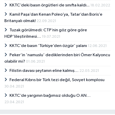
KKTC’deki basın örgütleri de sınıfta kaldı...
18.02.2022
Kamil Paşa’dan Kenan Poleo’ya, Tatar’dan Boris’e
Britanyalı olmak!
22.09.2021
Tuzak görülmedi: CTP’nin göz göre göre
HDP'lileştirilmesi…
19.07.2021
KKTC’de basın ‘Türkiye’den özgür’ yalanı
12.06.2021
Peker’in 'namuslu' dediklerinden biri Ömer Kalyoncu
olabilir mi?
01.06.2021
Filistin davası şeytanın eline kalmış…
22.05.2021
Federal Kıbrıs bir Türk tezi değil, Sovyet komplosu
30.04.2021
KKTC’de yargının bağımsız olduğu O AN…
23.04.2021