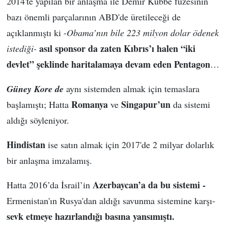
2014'te yapılan bir anlaşma ile Demir Kubbe füzesinin
bazı önemli parçalarının ABD'de üretileceği de
açıklanmıştı ki -
Obama’nın bile 223 milyon dolar ödenek
asıl sponsor da zaten Kıbrıs’ı halen “iki
istediği-
devlet” şeklinde haritalamaya devam eden Pentagon
…
Güney Kore de
aynı sistemden almak için temaslara
Romanya
Singapur’un
başlamıştı; Hatta
ve
da sistemi
aldığı söyleniyor.
Hindistan
ise satın almak için 2017'de 2 milyar dolarlık
bir anlaşma imzalamış.
Azerbaycan’a da bu sistemi -
Hatta 2016’da İsrail’in
Ermenistan'ın Rusya'dan aldığı savunma sistemine karşı-
sevk etmeye hazırlandığı basına yansımıştı.