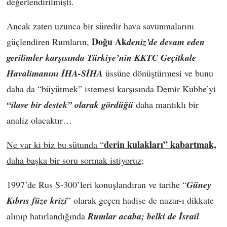
değerlendirilmişti.
Ancak zaten uzunca bir süredir hava savunmalarını
Doğu
Ak
güçlendiren Rumların,
deniz’de devam eden
gerilimler karşısında Türkiye’nin KKTC Geçitkale
Havalimanını İHA-SİHA
üssüne dönüştürmesi ve bunu
daha da “büyütmek” istemesi karşısında Demir Kubbe’yi
“ilave bir destek” olarak gördüğü
daha mantıklı bir
analiz olacaktır…
derin kulakları” kabartmak,
Ne var ki biz bu sütunda “
daha başka bir soru sormak istiyoruz;
1997’de Rus S-300’leri konuşlandıran ve tarihe “
Güney
Kıbrıs füze krizi
” olarak geçen hadise de nazar-ı dikkate
alınıp hatırlandığında
Rumlar acaba; belki de İsrail