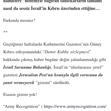
hamleleri” nedeniyle bağıran sahtekârların tamamı
nasıl da sessiz İsrail’in Kıbrıs üzerinden ettiğine…
Farkında mısınız?
**
Geçtiğimiz haftalarda Kathimerini Gazetesi’nin Güney
Kıbrıs edisyonundaki “
Demir Kubbe sözleşmesi
”
hakkında çıkmış haber bugüne değin yalanlanmadığı gibi
İsrail Savunma Bakanlığı
, İsrail’in “uluslararası yerel”
gazetesi
Jerusalem Post'un konuyla ilgili sorusuna da
yanıt vermeyerek
“gizemi” sürdürdü.
Esasen gizem yok!
“Army Recognition” (
https://www.armyrecognition.com/