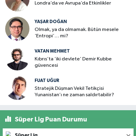
Londra’da ve Avrupa’da Etkinlikler
YAŞAR DOĞAN
Olmak, ya da olmamak. Bütün mesele
‘Entropi’… mi?
VATAN MEHMET
Kıbrıs’ta ‘iki devlete’ Demir Kubbe
güvencesi
FUAT UĞUR
Stratejik Düşman Vekil Tetikçisi
Yunanistan’ı ne zaman saldırtabilir?
Süper Lig Puan Durumu
Süper Lig