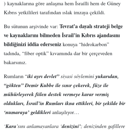
) kaynaklarına göre anlaşma hem İsrailli hem de Güney
Kıbrıs yetkilileri tarafından ıslak imzaya çekildi.
Tevrat’a dayalı strateji belge
Bu sütunun arşivinde var:
ve kaynaklarını bilmeden İsrail’in Kıbrıs ajandasını
bildiğinizi iddia ederseniz
konuya “hidrokarbon”
tadında, “fiber optik” kıvamında dar bir çerçeveden
bakarsınız.
Rumların “
iki ayrı devlet”
siyasi söylemini
yukarıdan,
“gökten” Demir Kubbe ile sınır çekerek, füze ile
mühürleyerek fiilen destek vermeye karar vermiş
oldukları, İsrail’in Rumları ikna ettikleri, bir şekilde bir
‘numaraya’ geldikleri
anlaşılıyor…
‘
Kara
’sını anlamayanlara ‘
denizini’
; denizinden gafillere