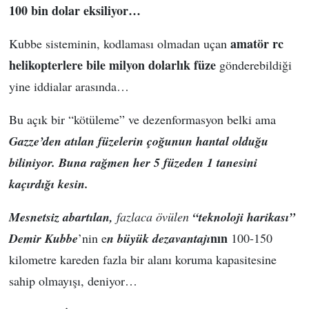
100 bin dolar eksiliyor…
amatör rc
Kubbe sisteminin, kodlaması olmadan uçan
helikopterlere bile milyon dolarlık füze
gönderebildiği
yine iddialar arasında…
Bu açık bir “kötüleme” ve dezenformasyon belki ama
Gazze’den atılan füzelerin çoğunun hantal olduğu
biliniyor. Buna rağmen her 5 füzeden 1 tanesini
kaçırdığı kesin.
Mesnetsiz abartılan,
fazlaca övülen
“teknoloji harikası”
nın
Demir Kubbe
’nin e
n büyük dezavantajı
100-150
kilometre kareden fazla bir alanı koruma kapasitesine
sahip olmayışı, deniyor…