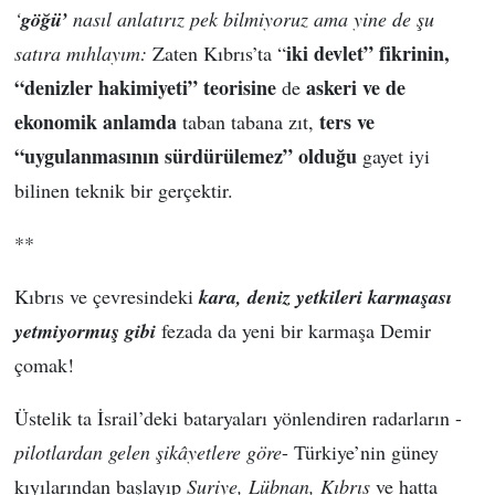
‘
göğü’
nasıl anlatırız pek bilmiyoruz ama yine de şu
iki devlet” fikrinin,
satıra mıhlayım:
Zaten Kıbrıs’ta “
“denizler hakimiyeti” teorisine
askeri ve de
de
ekonomik anlamda
ters ve
taban tabana zıt,
“uygulanmasının sürdürülemez” olduğu
gayet iyi
bilinen teknik bir gerçektir.
**
Kıbrıs ve çevresindeki
kara, deniz yetkileri karmaşası
yetmiyormuş gibi
fezada da yeni bir karmaşa Demir
çomak!
Üstelik ta İsrail’deki bataryaları yönlendiren radarların -
pilotlardan gelen şikâyetlere göre
- Türkiye’nin güney
kıyılarından başlayıp
Suriye, Lübnan, Kıbrıs
ve hatta