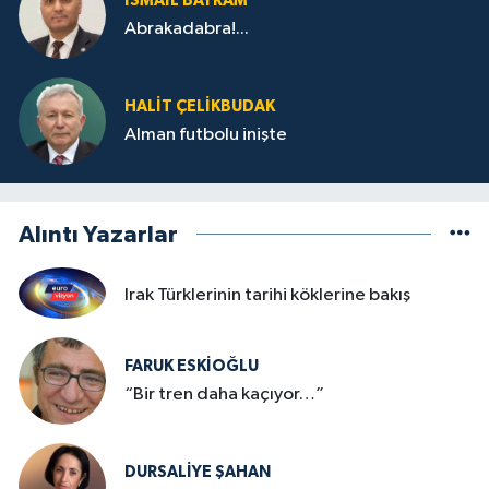
İSMAİL BAYRAM
Abrakadabra!...
HALIT ÇELİKBUDAK
Alman futbolu inişte
Alıntı Yazarlar
Irak Türklerinin tarihi köklerine bakış
FARUK ESKİOĞLU
“Bir tren daha kaçıyor…”
DURSALIYE ŞAHAN