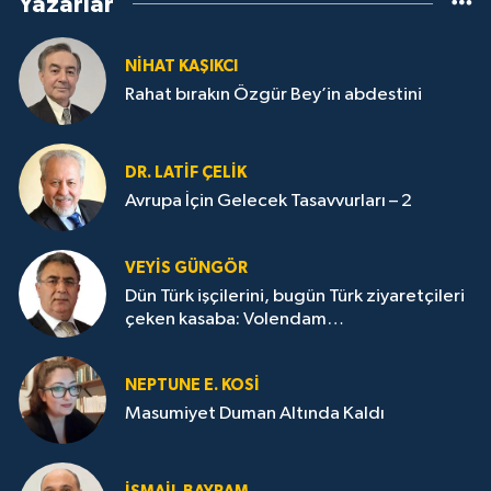
Yazarlar
NİHAT KAŞIKCI
Rahat bırakın Özgür Bey’in abdestini
DR. LATİF ÇELİK
Avrupa İçin Gelecek Tasavvurları – 2
VEYIS GÜNGÖR
Dün Türk işçilerini, bugün Türk ziyaretçileri
çeken kasaba: Volendam…
NEPTUNE E. KOSİ
Masumiyet Duman Altında Kaldı