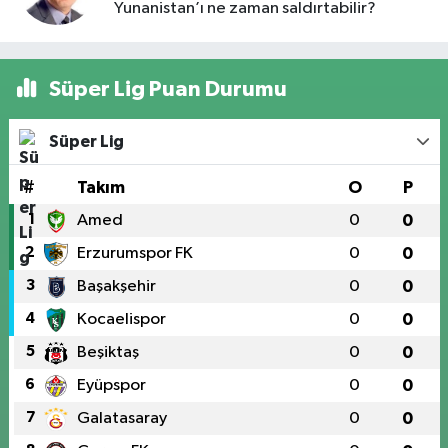
Yunanistan’ı ne zaman saldırtabilir?
Süper Lig Puan Durumu
Süper Lig
#
Takım
O
P
1
Amed
0
0
2
Erzurumspor FK
0
0
3
Başakşehir
0
0
4
Kocaelispor
0
0
5
Beşiktaş
0
0
6
Eyüpspor
0
0
7
Galatasaray
0
0