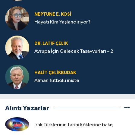
NEPTUNE E. KOSİ
Hayatı Kim Yaşlandırıyor?
DR. LATİF ÇELİK
Avrupa İçin Gelecek Tasavvurları – 2
HALIT ÇELİKBUDAK
Alman futbolu inişte
Alıntı Yazarlar
Irak Türklerinin tarihi köklerine bakış