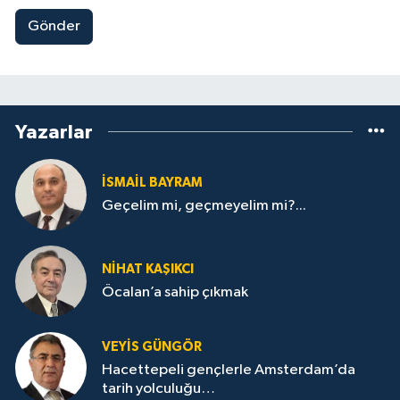
Gönder
Yazarlar
İSMAİL BAYRAM
Geçelim mi, geçmeyelim mi?...
NİHAT KAŞIKCI
Öcalan’a sahip çıkmak
VEYIS GÜNGÖR
Hacettepeli gençlerle Amsterdam’da
tarih yolculuğu…