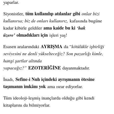
yaparlar.
tüm kullanılıp atılanlar gibi
Siyonistler,
onlar bizi
kullanırsa; biz de onları kullanırız,
kafasında bugüne
ama kaide bu ki
kadar kibirle geldiler
‘hak
olmadıkları için
üzere’
işleri yaş!
AYRIŞMA
Esasen aralarındaki
da “
kötülükle işbirliği
seviyesini ne denli yükselteceğiz? Son pazarlığı kimle,
hangi şartlar altında
EZOTERİĞİNE
yapacağız?”
dayanmaktadır.
Sefine-i Nuh içindeki ayrışmanın ötesine
İnadı,
taşımanın imkânı yok
ama ısrar ediyorlar.
Tüm ideoloji-leşmiş inançlarda olduğu gibi kendi
kitaplarını da bilmiyorlar.