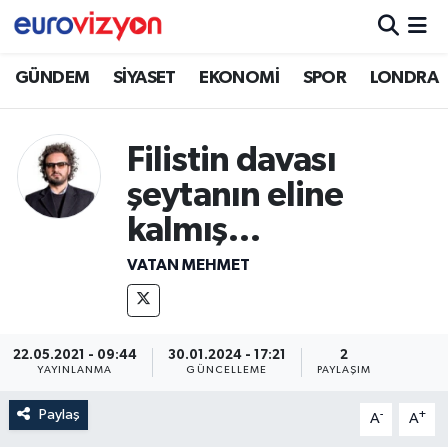
GÜNDEM
SİYASET
EKONOMİ
SPOR
LONDRA
Filistin davası
şeytanın eline
kalmış…
VATAN MEHMET
22.05.2021 - 09:44
30.01.2024 - 17:21
2
YAYINLANMA
GÜNCELLEME
PAYLAŞIM
Paylaş
-
+
A
A