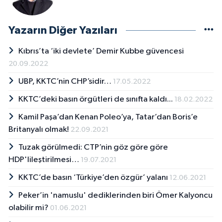
Yazarın Diğer Yazıları
Kıbrıs’ta ‘iki devlete’ Demir Kubbe güvencesi
20.09.2022
UBP, KKTC’nin CHP’sidir…
17.05.2022
KKTC’deki basın örgütleri de sınıfta kaldı...
18.02.2022
Kamil Paşa’dan Kenan Poleo’ya, Tatar’dan Boris’e
Britanyalı olmak!
22.09.2021
Tuzak görülmedi: CTP’nin göz göre göre
HDP'lileştirilmesi…
19.07.2021
KKTC’de basın ‘Türkiye’den özgür’ yalanı
12.06.2021
Peker’in 'namuslu' dediklerinden biri Ömer Kalyoncu
olabilir mi?
01.06.2021