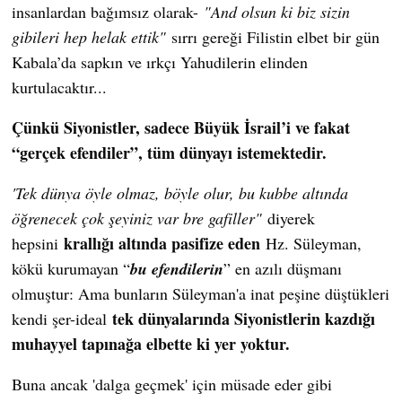
insanlardan bağımsız olarak-
"And olsun ki biz sizin
gibileri hep helak ettik"
sırrı gereği Filistin elbet bir gün
Kabala’da sapkın ve ırkçı Yahudilerin elinden
kurtulacaktır...
Çünkü Siyonistler, sadece Büyük İsrail’i ve fakat
“gerçek efendiler”, tüm dünyayı istemektedir.
'Tek dünya öyle olmaz, böyle olur, bu kubbe altında
öğrenecek çok şeyiniz var bre gafiller"
diyerek
krallığı altında pasifize eden
hepsini
Hz. Süleyman,
kökü kurumayan “
bu efendilerin
” en azılı düşmanı
olmuştur: Ama bunların Süleyman'a inat peşine düştükleri
tek dünyalarında Siyonistlerin kazdığı
kendi şer-ideal
muhayyel tapınağa elbette ki yer yoktur.
Buna ancak 'dalga geçmek' için müsade eder gibi