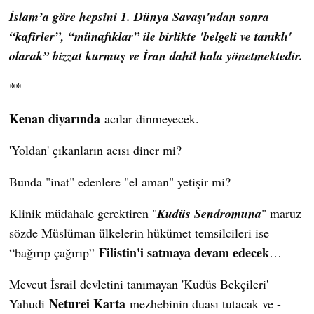
İslam’a göre hepsini 1. Dünya Savaşı'ndan sonra
“kafirler”, “münafıklar” ile birlikte 'belgeli ve tanıklı'
olarak” bizzat kurmuş ve İran dahil hala yönetmektedir.
**
Kenan diyarında
acılar dinmeyecek.
'Yoldan' çıkanların acısı diner mi?
Bunda "inat" edenlere "el aman" yetişir mi?
Klinik müdahale gerektiren "
Kudüs Sendromuna
" maruz
sözde Müslüman ülkelerin hükümet temsilcileri ise
Filistin'i satmaya devam edecek
“bağırıp çağırıp”
…
Mevcut İsrail devletini tanımayan 'Kudüs Bekçileri'
Neturei Karta
Yahudi
mezhebinin duası tutacak ve -