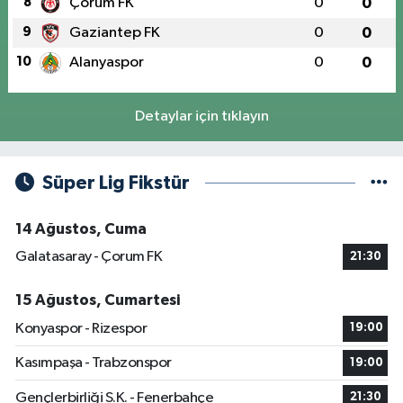
8
Çorum FK
0
0
9
Gaziantep FK
0
0
10
Alanyaspor
0
0
Detaylar için tıklayın
Süper Lig Fikstür
14 Ağustos, Cuma
Galatasaray - Çorum FK
21:30
15 Ağustos, Cumartesi
Konyaspor - Rizespor
19:00
Kasımpaşa - Trabzonspor
19:00
Gençlerbirliği S.K. - Fenerbahçe
21:30