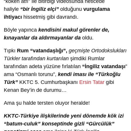
“köken atfı” ile bitirdiği videosunda neticede
haliyle
“bir İngiliz elçi”
olduğunu
vurgulama
ihtiyacı
hissetmiş gibi davrandı.
Böyle yapınca
kendisini makul görenler de,
kınayanlar da aldırmayanlar da
oldu.
Tıpkı
Rum “vatandaşlığı”,
geçmişte Ortodokslukları
Türkler tarafından kurtarılan
şimdiki Rumlar
tarafından adeta yüzüne fırlatılan
“İngiliz vatandaşı
”
ama “Osmanlı torunu”,
kendi iması ile “Türkoğlu
Türk”
KKTC 5. Cumhurbaşkanı
Ersin Tatar
gibi
Kenan Bey’in de durumu…
Ama şu halde tersten oluyor heralde!
KKTC-Türkiye ilişkilerinde yeni dönemde kök izi
“batum-culuk” konseptinde gizli “Gürcülük”