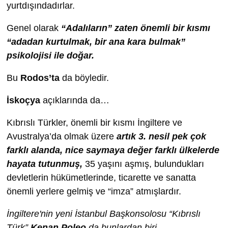
yurtdışındadırlar.
Genel olarak
“Adalıların” zaten önemli bir kısmı
“adadan kurtulmak, bir ana kara bulmak”
psikolojisi ile doğar.
Bu
Rodos’ta
da böyledir.
İskoçya
açıklarında da…
Kıbrıslı Türkler, önemli bir kısmı İngiltere ve
Avustralya’da olmak üzere
artık 3. nesil pek çok
farklı alanda, nice saymaya değer farklı ülkelerde
hayata tutunmuş,
35 yaşını aşmış, bulundukları
devletlerin hükümetlerinde, ticarette ve sanatta
önemli yerlere gelmiş ve “imza” atmışlardır.
İngiltere'nin yeni İstanbul Başkonsolosu “Kıbrıslı
Türk”
Kenan Poleo
da bunlardan biri…