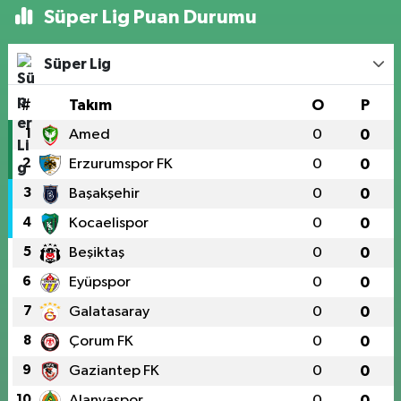
Süper Lig Puan Durumu
Süper Lig
#
Takım
O
P
1
Amed
0
0
2
Erzurumspor FK
0
0
3
Başakşehir
0
0
4
Kocaelispor
0
0
5
Beşiktaş
0
0
6
Eyüpspor
0
0
7
Galatasaray
0
0
8
Çorum FK
0
0
9
Gaziantep FK
0
0
10
Alanyaspor
0
0