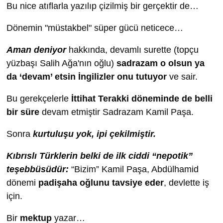
Bu nice atıflarla yazılıp çizilmiş bir gerçektir de…
Dönemin "müstakbel" süper gücü neticece…
Aman deniyor
hakkında, devamlı surette
(topçu
yüzbaşı Salih Ağa'nın oğlu)
sadrazam o olsun ya
da ‘devam’ etsin İngilizler onu tutuyor
ve sair.
Bu gerekçelerle
İttihat Terakki döneminde de belli
bir süre
devam etmiştir Sadrazam Kamil Paşa.
Sonra
kurtuluşu yok, ipi çekilmiştir.
Kıbrıslı Türklerin belki de ilk ciddi “nepotik”
teşebbüsüdür:
“Bizim” Kamil Paşa, Abdülhamid
dönemi
padişaha oğlunu
tavsiye eder
, devlette iş
için.
Bir
mektup
yazar…