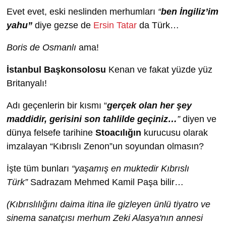
Evet evet, eski neslinden merhumları
“
ben İngiliz’im
yahu”
diye gezse de
Ersin Tatar
da Türk…
Boris de Osmanlı
ama!
İstanbul Başkonsolosu
Kenan ve fakat yüzde yüz
Britanyalı!
Adı geçenlerin bir kısmı “
gerçek olan her şey
maddidir, gerisini son tahlilde geçiniz…
”
diyen ve
dünya felsefe tarihine
Stoacılığın
kurucusu olarak
imzalayan “Kıbrıslı Zenon”un soyundan olmasın?
İşte tüm bunları
“yaşamış en muktedir Kıbrıslı
Türk”
Sadrazam Mehmed Kamil Paşa bilir…
(Kıbrıslılığını daima itina ile gizleyen ünlü tiyatro ve
sinema sanatçısı merhum Zeki Alasya'nın annesi