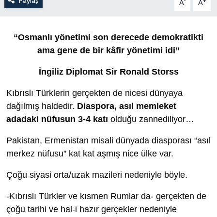
Paylaş
-
+
A
A
“Osmanlı yönetimi son derecede demokratikti
ama gene de bir kâfir yönetimi idi”
İngiliz Diplomat Sir Ronald Storss
Kıbrıslı Türklerin gerçekten de nicesi dünyaya
dağılmış haldedir.
Diaspora, asıl memleket
adadaki nüfusun 3-4 katı
olduğu zannediliyor…
Pakistan, Ermenistan misali dünyada diasporası “asıl
merkez nüfusu” kat kat aşmış nice ülke var.
Çoğu siyasi orta/uzak mazileri nedeniyle böyle.
-Kıbrıslı Türkler ve kısmen Rumlar da- gerçekten de
çoğu tarihi ve hal-i hazır gerçekler nedeniyle