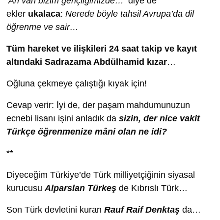
‘Ah vah bizim gençliğimizde…’
diye de
ekler
ukalaca
:
Nerede böyle tahsil Avrupa’da dil
öğrenme ve sair…
Tüm hareket ve ilişkileri 24 saat takip ve kayıt
altındaki Sadrazama Abdülhamid kızar
…
Oğluna çekmeye çalıştığı kıyak için!
Cevap verir: İyi de, der paşam mahdumunuzun
ecnebi lisanı işini anladık da
sizin, der nice vakit
Türkçe öğrenmenize mâni olan ne idi?
**
Diyeceğim Türkiye’de Türk milliyetçiğinin siyasal
kurucusu
Alparslan
Türkeş
de Kıbrıslı Türk…
Son Türk devletini kuran
Rauf Raif Denktaş
da…