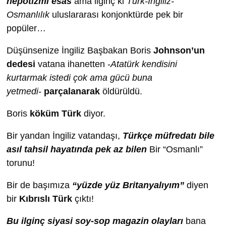
nepotizmi esas
ama ilginç ki
Türk-İngiliz-
Osmanlılık
uluslararası konjonktürde pek bir
popüler…
Düşünsenize İngiliz Başbakan Boris
Johnson’un
dedesi
vatana ihanetten -
Atatürk kendisini
kurtarmak istedi çok ama gücü buna
yetmedi-
parçalanarak
öldürüldü.
Boris
köküm Türk
diyor.
Bir yandan İngiliz vatandaşı,
Türkçe müfredatı bile
asıl tahsil hayatında pek az bilen
Bir “Osmanlı”
torunu!
Bir de başımıza
“yüzde yüz Britanyalıyım”
diyen
bir
Kıbrıslı Türk
çıktı!
Bu ilginç siyasi soy-sop magazin olayları
bana