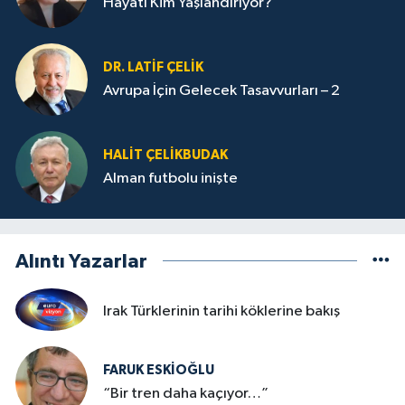
Hayatı Kim Yaşlandırıyor?
DR. LATİF ÇELİK
Avrupa İçin Gelecek Tasavvurları – 2
HALIT ÇELİKBUDAK
Alman futbolu inişte
Alıntı Yazarlar
Irak Türklerinin tarihi köklerine bakış
FARUK ESKİOĞLU
“Bir tren daha kaçıyor…”