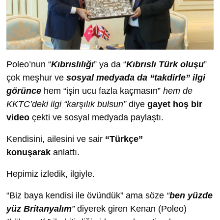
Poleo’nun “
Kıbrıslılığı
” ya da “
Kıbrıslı Türk oluşu
”
çok meşhur ve
sosyal medyada da “takdirle” ilgi
görünce
hem “işin ucu fazla kaçmasın”
hem de
KKTC’deki ilgi “karşılık bulsun”
diye
gayet hoş bir
video
çekti ve sosyal medyada paylaştı.
Kendisini, ailesini ve sair
“Türkçe”
konuşarak
anlattı.
Hepimiz izledik, ilgiyle.
“Biz baya kendisi ile övündük” ama söze
“
ben yüzde
yüz Britanyalım
”
diyerek giren Kenan (Poleo)