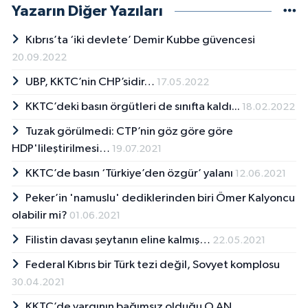
Yazarın Diğer Yazıları
Kıbrıs’ta ‘iki devlete’ Demir Kubbe güvencesi
20.09.2022
UBP, KKTC’nin CHP’sidir…
17.05.2022
KKTC’deki basın örgütleri de sınıfta kaldı...
18.02.2022
Tuzak görülmedi: CTP’nin göz göre göre
HDP'lileştirilmesi…
19.07.2021
KKTC’de basın ‘Türkiye’den özgür’ yalanı
12.06.2021
Peker’in 'namuslu' dediklerinden biri Ömer Kalyoncu
olabilir mi?
01.06.2021
Filistin davası şeytanın eline kalmış…
22.05.2021
Federal Kıbrıs bir Türk tezi değil, Sovyet komplosu
30.04.2021
KKTC’de yargının bağımsız olduğu O AN…