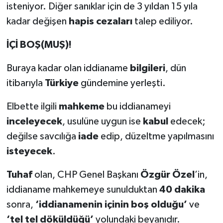
isteniyor. Diğer sanıklar için de 3 yıldan 15 yıla
kadar değişen
hapis cezaları
talep ediliyor.
İÇİ BOŞ(MUŞ)!
Buraya kadar olan iddianame
bilgileri
, dün
itibarıyla
Türkiye
gündemine yerleşti.
Elbette ilgili
mahkeme
bu iddianameyi
inceleyecek
, usulüne uygun ise
kabul
edecek;
değilse savcılığa
iade
edip, düzeltme yapılmasını
isteyecek
.
Tuhaf
olan, CHP Genel Başkanı
Özgür Özel
’in,
iddianame mahkemeye sunulduktan
40 dakika
sonra,
‘iddianamenin içinin boş olduğu’
ve
‘tel tel döküldüğü’
yolundaki beyanıdır.