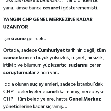
“Sizi ben bile kurtaramam…”
tehdidinden bu
yana, kimse bunca
cesareti
gösterememişti.
YANGIN CHP GENEL MERKEZİNE KADAR
UZANIYOR
İşin
özüne
gelirsek…
Ortada, sadece
Cumhuriyet
tarihinin değil,
tüm
zamanların
en büyük yolsuzluk, rüşvet, hırsızlık,
irtikâp ve bilumum yüz kızartıcı
suçlarını
içeren
soruşturmalar
zinciri var…
İddia olunan
suç
eylemleri, sadece İstanbul’daki
CHP’li belediyelerle
sınırlı
kalmamış; neredeyse
CHP’li tüm belediyelere, hatta
Genel Merkez
yöneticilerine kadar sıçramış…