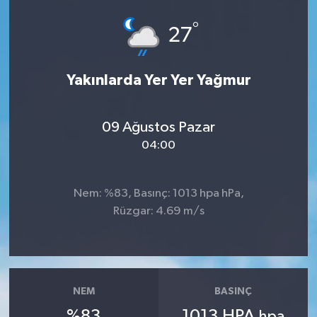
°
27
Yakınlarda Yer Yer Yağmur
09 Ağustos Pazar
04:00
Nem: %83, Basınç: 1013 hpa hPa,
Rüzgar: 4.69 m/s
NEM
BASINÇ
%83
1013 HPA
hpa