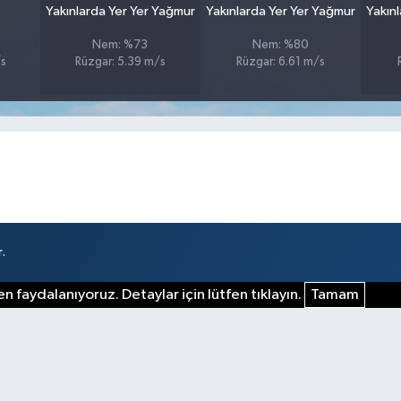
Yakınlarda Yer Yer Yağmur
Yakınlarda Yer Yer Yağmur
Yakın
Nem: %73
Nem: %80
/s
Rüzgar: 5.39 m/s
Rüzgar: 6.61 m/s
.
n faydalanıyoruz. Detaylar için lütfen tıklayın.
Tamam