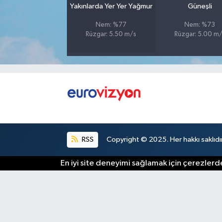
Yakınlarda Yer Yer Yağmur
Güneşli
Nem: %77
Nem: %73
Rüzgar: 5.50 m/s
Rüzgar: 5.00 m
RSS
Copyright © 2025. Her hakkı saklıdır
En iyi site deneyimi sağlamak için çerezlerde