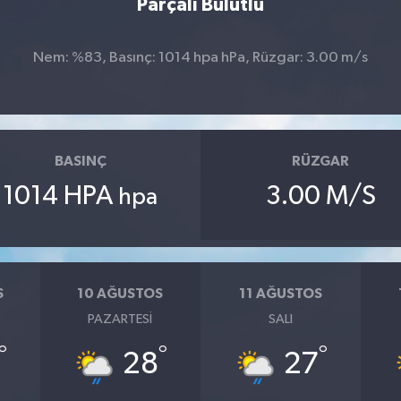
Parçalı Bulutlu
Nem: %83, Basınç: 1014 hpa hPa, Rüzgar: 3.00 m/s
BASINÇ
RÜZGAR
1014 HPA
3.00 M/S
hpa
S
10 AĞUSTOS
11 AĞUSTOS
PAZARTESI
SALI
°
°
°
28
27