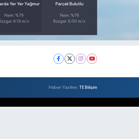
larda Yer Yer Yağmur
Parçalı Bulutlu
Nem: %79
Nem: %76
Rüzgar: 6.19 m/s
Rüzgar: 6.00 m/s
Haber Yazılımı:
TE Bilişim