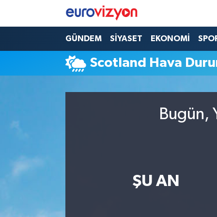
GÜNDEM
SİYASET
EKONOMİ
SPO
Scotland Hava Dur
Bugün, Y
ŞU AN