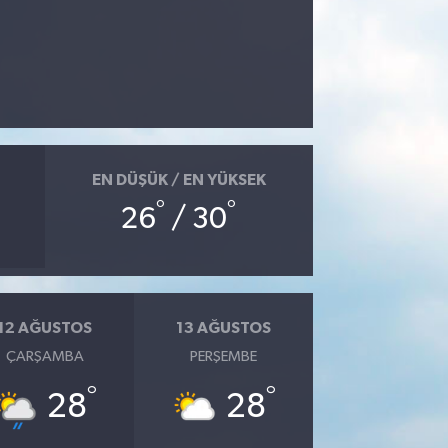
EN DÜŞÜK / EN YÜKSEK
°
°
26
/ 30
12 AĞUSTOS
13 AĞUSTOS
ÇARŞAMBA
PERŞEMBE
°
°
28
28