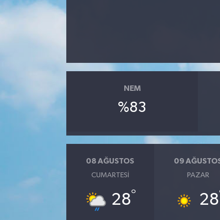
NEM
%83
08 AĞUSTOS
09 AĞUSTO
CUMARTESI
PAZAR
°
28
28