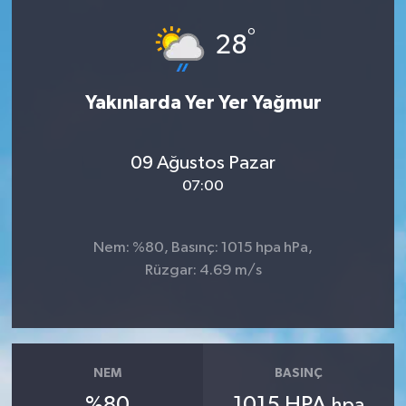
°
28
Yakınlarda Yer Yer Yağmur
09 Ağustos Pazar
07:00
Nem: %80, Basınç: 1015 hpa hPa,
Rüzgar: 4.69 m/s
NEM
BASINÇ
%80
1015 HPA
hpa