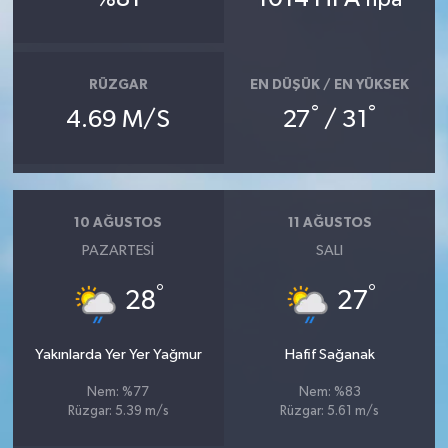
RÜZGAR
EN DÜŞÜK / EN YÜKSEK
°
°
4.69 M/S
27
/ 31
10 AĞUSTOS
11 AĞUSTOS
PAZARTESI
SALI
°
°
28
27
Yakınlarda Yer Yer Yağmur
Hafif Sağanak
Nem: %77
Nem: %83
Rüzgar: 5.39 m/s
Rüzgar: 5.61 m/s