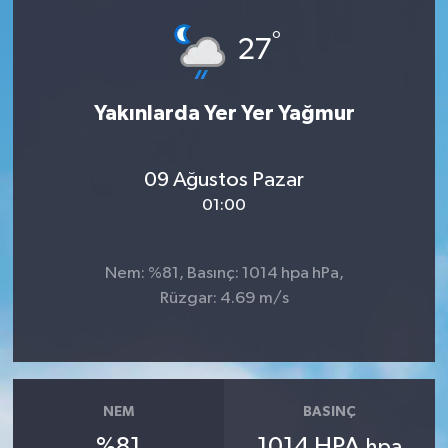
°
27
Yakınlarda Yer Yer Yağmur
09 Ağustos Pazar
01:00
Nem: %81, Basınç: 1014 hpa hPa,
Rüzgar: 4.69 m/s
NEM
BASINÇ
%81
1014 HPA
hpa