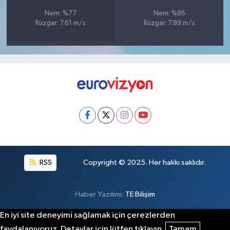
Nem: %77
Nem: %86
Rüzgar: 7.61 m/s
Rüzgar: 7.89 m/s
RSS
Copyright © 2025. Her hakkı saklıdır.
Haber Yazılımı:
TE Bilişim
En iyi site deneyimi sağlamak için çerezlerden
faydalanıyoruz. Detaylar için lütfen tıklayın.
Tamam