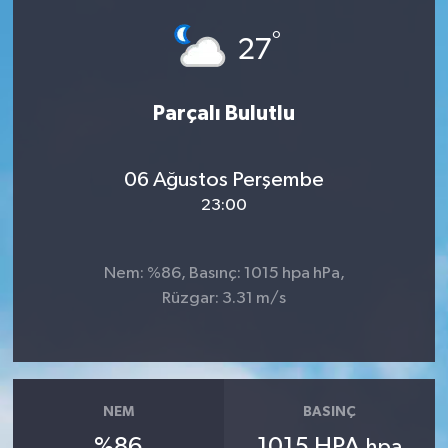
°
27
Parçalı Bulutlu
06 Ağustos Perşembe
23:00
Nem: %86, Basınç: 1015 hpa hPa,
Rüzgar: 3.31 m/s
NEM
BASINÇ
%86
1015 HPA
hpa