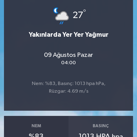
°
27
Yakınlarda Yer Yer Yağmur
09 Ağustos Pazar
04:00
Nem: %83, Basınç: 1013 hpa hPa,
Rüzgar: 4.69 m/s
NEM
BASINÇ
%83
1013 HPA
hpa