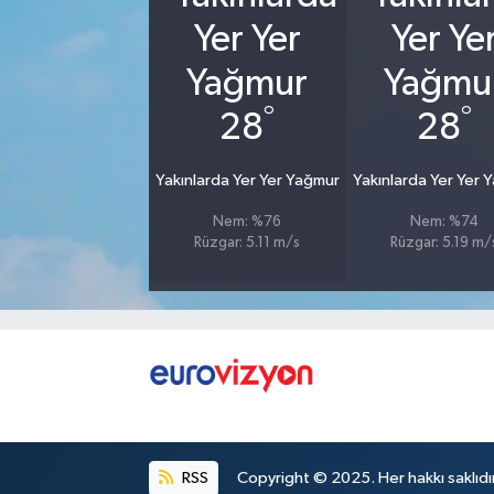
°
°
28
28
Yakınlarda Yer Yer Yağmur
Yakınlarda Yer Yer 
Nem: %76
Nem: %74
Rüzgar: 5.11 m/s
Rüzgar: 5.19 m/
RSS
Copyright © 2025. Her hakkı saklıdır