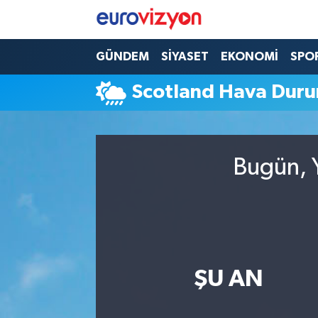
GÜNDEM
SİYASET
EKONOMİ
SPO
Scotland Hava Dur
Bugün, Y
ŞU AN