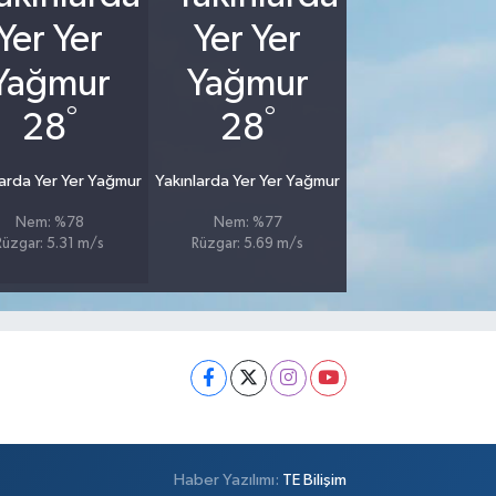
°
°
28
28
larda Yer Yer Yağmur
Yakınlarda Yer Yer Yağmur
Nem: %78
Nem: %77
Rüzgar: 5.31 m/s
Rüzgar: 5.69 m/s
Haber Yazılımı:
TE Bilişim