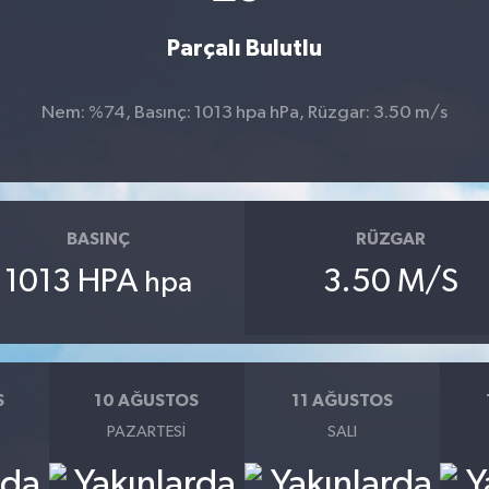
Parçalı Bulutlu
Nem: %74, Basınç: 1013 hpa hPa, Rüzgar: 3.50 m/s
BASINÇ
RÜZGAR
1013 HPA
3.50 M/S
hpa
S
10 AĞUSTOS
11 AĞUSTOS
PAZARTESI
SALI