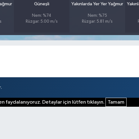
Yağmur
Güneşli
Yakınlarda Yer Yer Yağmur
Yakın
Nem: %74
Nem: %75
s
Rüzgar: 5.00 m/s
Rüzgar: 5.81 m/s
.
n faydalanıyoruz. Detaylar için lütfen tıklayın.
Tamam