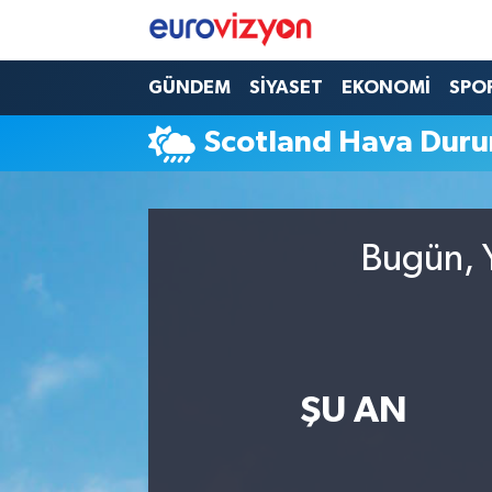
GÜNDEM
SİYASET
EKONOMİ
SPO
Scotland Hava Dur
Bugün, Y
ŞU AN