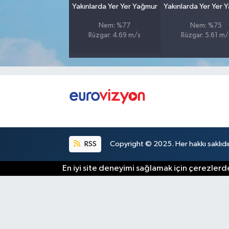
Yakınlarda Yer Yer Yağmur
Yakınlarda Yer Yer 
Nem: %77
Nem: %75
Rüzgar: 4.69 m/s
Rüzgar: 5.61 m/
RSS
Copyright © 2025. Her hakkı saklıdır
En iyi site deneyimi sağlamak için çerezlerde