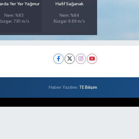
larda Yer Yer Yağmur
Hafif Sağanak
Nem: %83
Nem: %84
Rüzgar: 7.81 m/s
Rüzgar: 6.69 m/s
Haber Yazılımı:
TE Bilişim