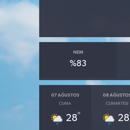
NEM
%83
07 AĞUSTOS
08 AĞUSTO
CUMA
CUMARTESI
°
28
28