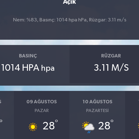
Açık
Nem: %83, Basınç: 1014 hpa hPa, Rüzgar: 3.11 m/s
BASINÇ
RÜZGAR
1014 HPA
3.11 M/S
hpa
S
09 AĞUSTOS
10 AĞUSTOS
PAZAR
PAZARTESI
°
°
°
28
28