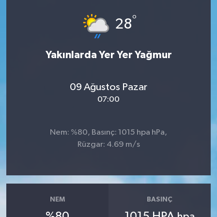
°
28
Yakınlarda Yer Yer Yağmur
09 Ağustos Pazar
07:00
Nem: %80, Basınç: 1015 hpa hPa,
Rüzgar: 4.69 m/s
NEM
BASINÇ
%80
1015 HPA
hpa