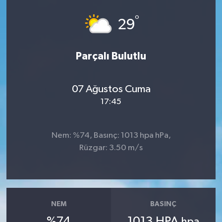
°
29
Parçalı Bulutlu
07 Ağustos Cuma
17:45
Nem: %74, Basınç: 1013 hpa hPa,
Rüzgar: 3.50 m/s
NEM
BASINÇ
%74
1013 HPA
hpa