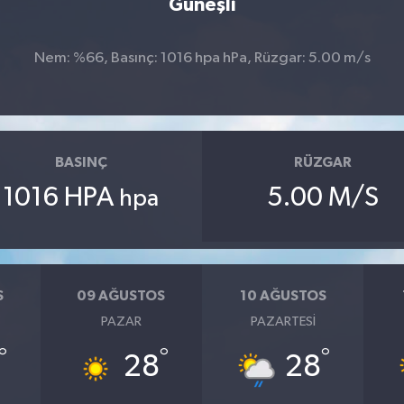
Güneşli
Nem: %66, Basınç: 1016 hpa hPa, Rüzgar: 5.00 m/s
BASINÇ
RÜZGAR
1016 HPA
5.00 M/S
hpa
S
09 AĞUSTOS
10 AĞUSTOS
PAZAR
PAZARTESI
°
°
°
28
28