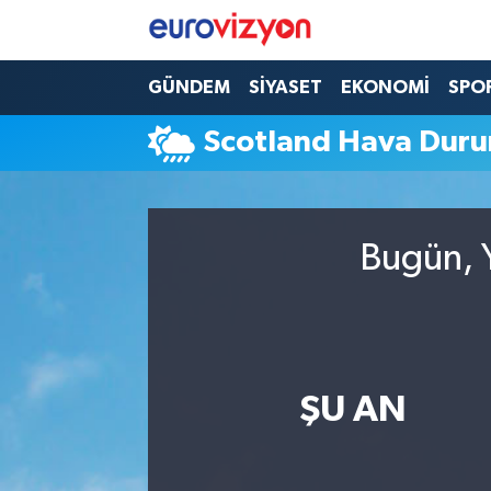
GÜNDEM
SİYASET
EKONOMİ
SPO
Scotland Hava Dur
Bugün, Y
ŞU AN