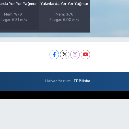
larda Yer Yer Yağmur
Yakınlarda Yer Yer Yağmur
Nem: %79
Nem: %78
Rüzgar: 6.81 m/s
Rüzgar: 6.00 m/s
Haber Yazılımı:
TE Bilişim