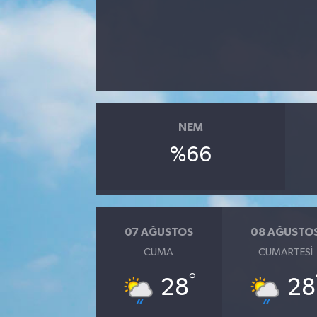
NEM
%66
07 AĞUSTOS
08 AĞUSTO
CUMA
CUMARTESI
°
28
28