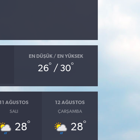
EN DÜŞÜK / EN YÜKSEK
°
°
26
/ 30
11 AĞUSTOS
12 AĞUSTOS
SALI
ÇARŞAMBA
°
°
28
28