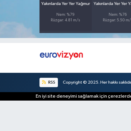
Yakınlarda Yer Yer Yağmur
Yakınlarda Yer Yer 
Nem: %79
Nem: %76
Rüzgar: 4.81 m/s
Rüzgar: 5.50 m/
RSS
Copyright © 2025. Her hakkı saklıdır
En iyi site deneyimi sağlamak için çerezlerde