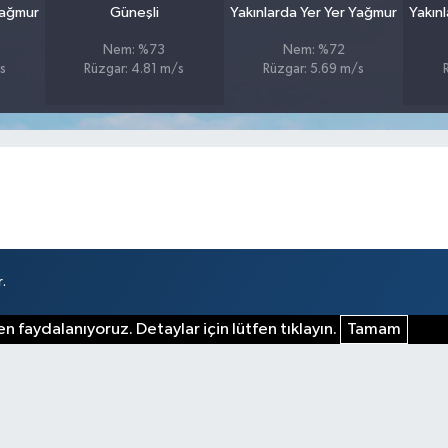
Yağmur
Güneşli
Yakınlarda Yer Yer Yağmur
Yakın
Nem: %73
Nem: %72
s
Rüzgar: 4.81 m/s
Rüzgar: 5.69 m/s
.
n faydalanıyoruz. Detaylar için lütfen tıklayın.
Tamam