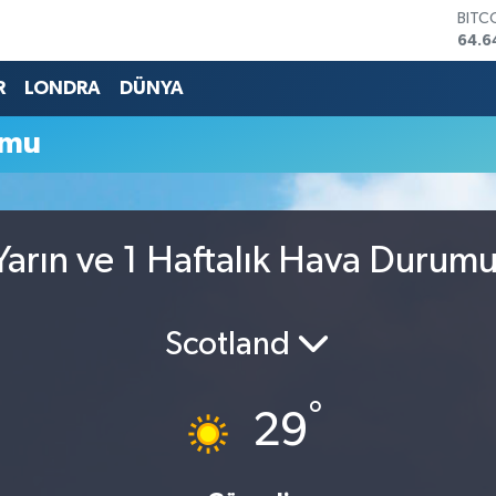
BITC
64.6
DOL
47,6
R
LONDRA
DÜNYA
EUR
55,
umu
STER
64,2
GRAM
6500
BİST
arın ve 1 Haftalık Hava Durum
13.7
Scotland
°
29