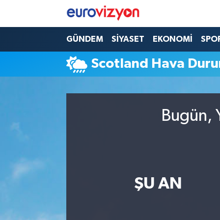
GÜNDEM
SİYASET
EKONOMİ
SPO
Scotland Hava Dur
Bugün, Y
ŞU AN