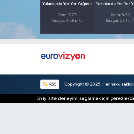
Yakınlarda Yer Yer Yağmur
Yakınlarda Yer Yer 
Nem: %77
Nem: %75
Rüzgar: 4.69 m/s
Rüzgar: 5.61 m/
RSS
Copyright © 2025. Her hakkı saklıdır
En iyi site deneyimi sağlamak için çerezlerde