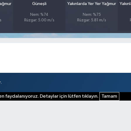
Yağmur
Güneşli
Yakınlarda Yer Yer Yağmur
Yakın
Nem: %74
Nem: %75
s
Rüzgar: 5.00 m/s
Rüzgar: 5.81 m/s
.
n faydalanıyoruz. Detaylar için lütfen tıklayın.
Tamam