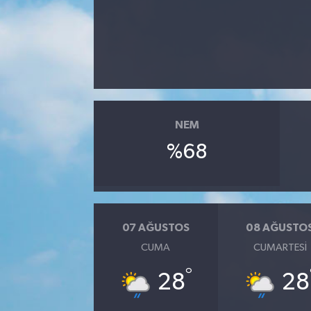
NEM
%68
07 AĞUSTOS
08 AĞUSTO
CUMA
CUMARTESI
°
28
28