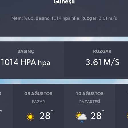
Güneşli
Nem: %68, Basınç: 1014 hpa hPa, Rüzgar: 3.61 m/s
BASINÇ
RÜZGAR
1014 HPA
3.61 M/S
hpa
S
09 AĞUSTOS
10 AĞUSTOS
PAZAR
PAZARTESI
°
°
°
28
28