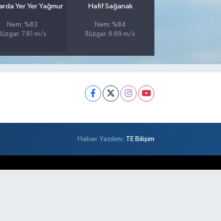
larda Yer Yer Yağmur
Hafif Sağanak
Nem: %83
Nem: %84
Rüzgar: 7.81 m/s
Rüzgar: 6.69 m/s
Haber Yazılımı:
TE Bilişim