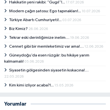
Hakikatin yeni rakibi: “Gugıl”!...
17.07.2026
Modern çağın şatosu: Ego tapınakları!...
10.07.2026
Türkiye Abartı Cumhuriyeti!...
03.07.2026
Biz Kimiz?
26.06.2026
Tekrar eski derinliğimize inelim…
19.06.2026
Cennet gibi bir memleketimiz var ama!…
12.06.2026
Güneydoğu’da esen rüzgâr: bu hikâye yarım
kalmamalı!
05.06.2026
Siyasetin gölgesinden siyasetin kıskacına!…
22.05.2026
Kim kimi izliyor acaba?!...
15.05.2026
Yorumlar