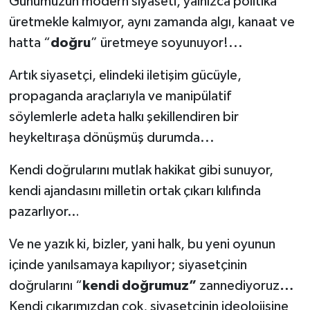
Günümüzün modern siyaseti, yalnızca politika
üretmekle kalmıyor, aynı zamanda algı, kanaat ve
hatta “
doğru
” üretmeye soyunuyor!...
Artık siyasetçi, elindeki iletişim gücüyle,
propaganda araçlarıyla ve manipülatif
söylemlerle adeta halkı şekillendiren bir
heykeltıraşa dönüşmüş durumda...
Kendi doğrularını mutlak hakikat gibi sunuyor,
kendi ajandasını milletin ortak çıkarı kılıfında
pazarlıyor…
Ve ne yazık ki, bizler, yani halk, bu yeni oyunun
içinde yanılsamaya kapılıyor; siyasetçinin
doğrularını “
kendi doğrumuz”
zannediyoruz
…
Kendi çıkarımızdan çok, siyasetçinin ideolojisine