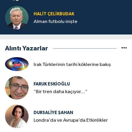
HALIT ÇELİKBUDAK
Alman futbolu inişte
Alıntı Yazarlar
Irak Türklerinin tarihi köklerine bakış
FARUK ESKİOĞLU
“Bir tren daha kaçıyor…”
DURSALIYE ŞAHAN
Londra’da ve Avrupa’da Etkinlikler