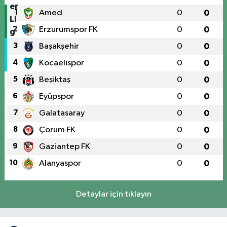
1
Amed
0
0
2
Erzurumspor FK
0
0
3
Başakşehir
0
0
4
Kocaelispor
0
0
5
Beşiktaş
0
0
6
Eyüpspor
0
0
7
Galatasaray
0
0
8
Çorum FK
0
0
9
Gaziantep FK
0
0
10
Alanyaspor
0
0
Detaylar için tıklayın