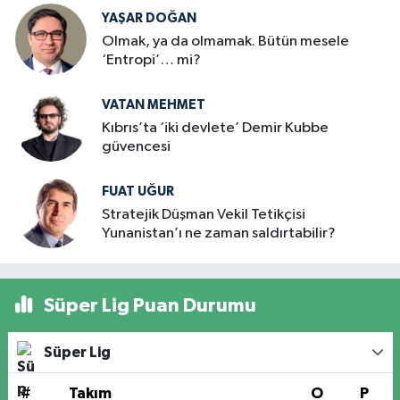
YAŞAR DOĞAN
Olmak, ya da olmamak. Bütün mesele
‘Entropi’… mi?
VATAN MEHMET
Kıbrıs’ta ‘iki devlete’ Demir Kubbe
güvencesi
FUAT UĞUR
Stratejik Düşman Vekil Tetikçisi
Yunanistan’ı ne zaman saldırtabilir?
Süper Lig Puan Durumu
Süper Lig
#
Takım
O
P