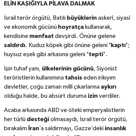
ELİN KAŞIĞIYLA PİLAVA DALMAK
İsrail terör örgütü, Batılı
büyüklerin
askerî, siyasî
ve ekonomik gücünü
hoyratça
kullanarak,
kendisine
menfaat
devşirdi. Önüne gelene
saldırdı
. Kuduz köpek gibi önüne geleni
‘kaptı’
;
huysuz eşek gibi arkasına geleni
‘tepti’
.
İşin tuhaf yanı,
ülkelerinin gücünü
, Siyonist
teröristlerin kullanımına
tahsis
eden irikıyım
devletler, çoğu zaman millî çıkarlarına
aykırı
olduğu halde, bu absürt duruma
izin
verdiler.
Acaba arkasında ABD ve öteki emperyalistlerin
her türlü
desteği
olmasaydı, İsrail terör örgütü,
bırakalım
İran
’a saldırmayı, Gazze’deki
insanlık