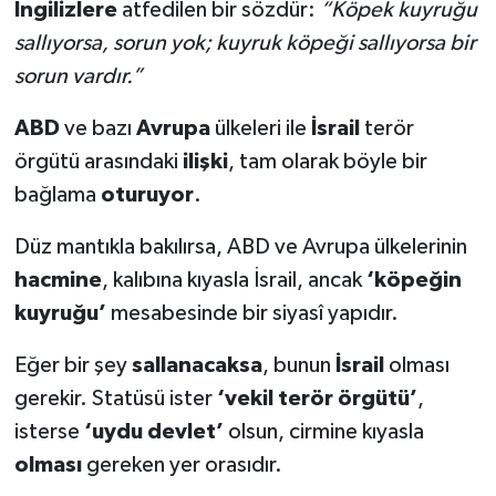
İngilizlere
atfedilen bir sözdür:
“Köpek kuyruğu
sallıyorsa, sorun yok; kuyruk köpeği sallıyorsa bir
sorun vardır.”
ABD
ve bazı
Avrupa
ülkeleri ile
İsrail
terör
örgütü arasındaki
ilişki
, tam olarak böyle bir
bağlama
oturuyor
.
Düz mantıkla bakılırsa, ABD ve Avrupa ülkelerinin
hacmine
, kalıbına kıyasla İsrail, ancak
‘köpeğin
kuyruğu’
mesabesinde bir siyasî yapıdır.
Eğer bir şey
sallanacaksa
, bunun
İsrail
olması
gerekir. Statüsü ister
‘vekil terör örgütü’
,
isterse
‘uydu devlet’
olsun, cirmine kıyasla
olması
gereken yer orasıdır.