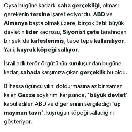
Oysa bugüne kadarki
saha gerçekliği
, olması
gerekenin
tersine
işaret ediyordu.
ABD
ve
Almanya
başta olmak üzere, birçok Batılı büyük
devletin
lider
kadrosu,
Siyonist
çete
tarafından
bir şekilde
kafeslenmiş
, tepe tepe
kullanılıyor
.
Yani;
kuyruk köpeği sallıyor
.
İsrail adlı terör örgütünün kuruluşundan bugüne
kadar,
sahada
karşımıza çıkan
gerçeklik
bu oldu.
Bilhassa üçüncü yılını doldurmasına az bir zaman
kalan
Gazze
soykırımı karşısında,
‘büyük devlet’
kabul edilen ABD ve diğerlerinin sergilediği
‘üç
maymun tavrı’
, kuyruğun köpeği salladığını
gösteriyor.