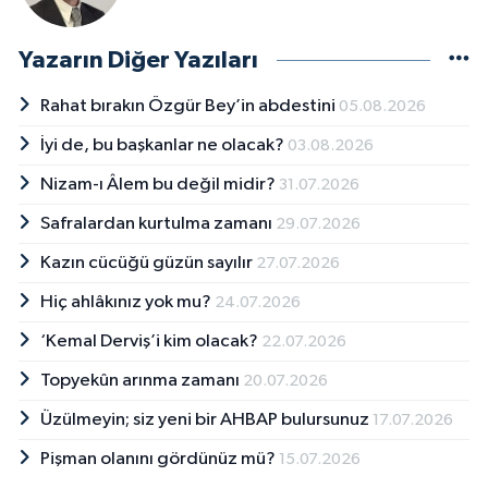
Yazarın Diğer Yazıları
Rahat bırakın Özgür Bey’in abdestini
05.08.2026
İyi de, bu başkanlar ne olacak?
03.08.2026
Nizam-ı Âlem bu değil midir?
31.07.2026
Safralardan kurtulma zamanı
29.07.2026
Kazın cücüğü güzün sayılır
27.07.2026
Hiç ahlâkınız yok mu?
24.07.2026
‘Kemal Derviş’i kim olacak?
22.07.2026
Topyekûn arınma zamanı
20.07.2026
Üzülmeyin; siz yeni bir AHBAP bulursunuz
17.07.2026
Pişman olanını gördünüz mü?
15.07.2026