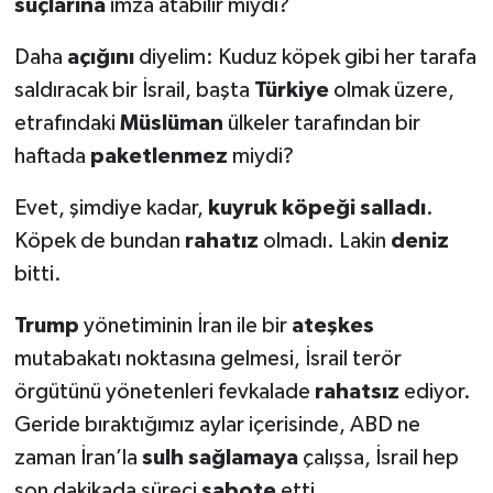
suçlarına
imza atabilir miydi?
Daha
açığını
diyelim: Kuduz köpek gibi her tarafa
saldıracak bir İsrail, başta
Türkiye
olmak üzere,
etrafındaki
Müslüman
ülkeler tarafından bir
haftada
paketlenmez
miydi?
Evet, şimdiye kadar,
kuyruk köpeği salladı
.
Köpek de bundan
rahatız
olmadı. Lakin
deniz
bitti.
Trump
yönetiminin İran ile bir
ateşkes
mutabakatı noktasına gelmesi, İsrail terör
örgütünü yönetenleri fevkalade
rahatsız
ediyor.
Geride bıraktığımız aylar içerisinde, ABD ne
zaman İran’la
sulh sağlamaya
çalışsa, İsrail hep
son dakikada süreci
sabote
etti.