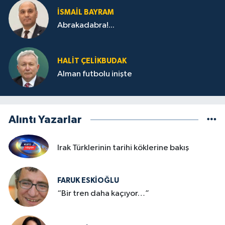
İSMAİL BAYRAM
Abrakadabra!...
HALIT ÇELİKBUDAK
Alman futbolu inişte
Alıntı Yazarlar
Irak Türklerinin tarihi köklerine bakış
FARUK ESKİOĞLU
“Bir tren daha kaçıyor…”