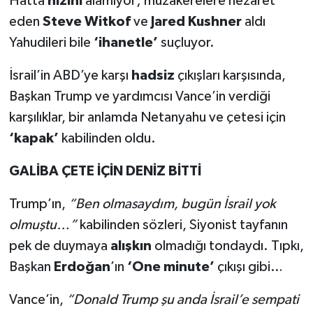
Hatta
hızını
alamıyor; müzakerelere nezaret
eden
Steve Witkof
ve
Jared Kushner
aldı
Yahudileri bile
‘ihanetle’
suçluyor.
İsrail’in ABD’ye karşı
hadsiz
çıkışları karşısında,
Başkan Trump ve yardımcısı Vance’in verdiği
karşılıklar, bir anlamda Netanyahu ve çetesi için
‘kapak’
kabilinden oldu.
GALİBA ÇETE İÇİN DENİZ BİTTİ
Trump’ın,
“Ben olmasaydım, bugün İsrail yok
olmuştu…”
kabilinden sözleri, Siyonist tayfanın
pek de duymaya
alışkın
olmadığı tondaydı. Tıpkı,
Başkan
Erdoğan
’ın
‘One minute’
çıkışı gibi…
Vance’in,
“Donald Trump şu anda İsrail’e sempati