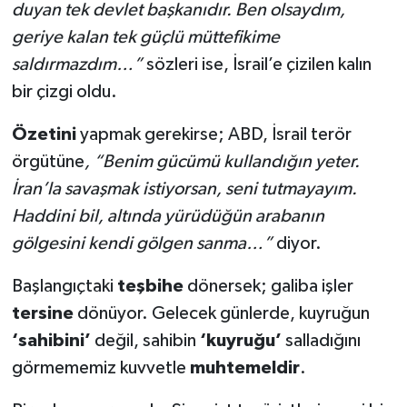
duyan tek devlet başkanıdır. Ben olsaydım,
geriye kalan tek güçlü müttefikime
saldırmazdım…”
sözleri ise, İsrail’e çizilen kalın
bir çizgi oldu.
Özetini
yapmak gerekirse; ABD, İsrail terör
örgütüne
, “Benim gücümü kullandığın yeter.
İran’la savaşmak istiyorsan, seni tutmayayım.
Haddini bil, altında yürüdüğün arabanın
gölgesini kendi gölgen sanma…”
diyor.
Başlangıçtaki
teşbihe
dönersek; galiba işler
tersine
dönüyor. Gelecek günlerde, kuyruğun
‘sahibini’
değil, sahibin
‘kuyruğu’
salladığını
görmememiz kuvvetle
muhtemeldir
.