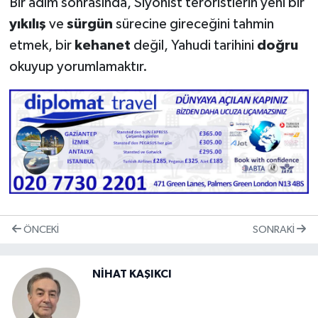
Bir adım sonrasında, Siyonist teröristlerin yeni bir
yıkılış
ve
sürgün
sürecine gireceğini tahmin
etmek, bir
kehanet
değil, Yahudi tarihini
doğru
okuyup yorumlamaktır.
ÖNCEKI
SONRAKI
NİHAT KAŞIKCI