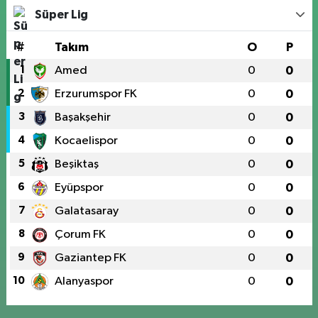
Süper Lig
#
Takım
O
P
1
Amed
0
0
2
Erzurumspor FK
0
0
3
Başakşehir
0
0
4
Kocaelispor
0
0
5
Beşiktaş
0
0
6
Eyüpspor
0
0
7
Galatasaray
0
0
8
Çorum FK
0
0
9
Gaziantep FK
0
0
10
Alanyaspor
0
0