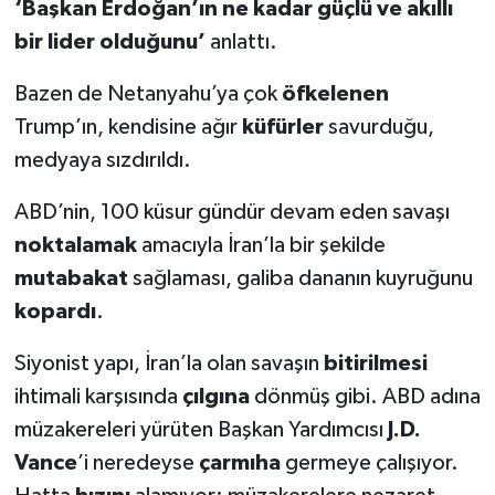
‘Başkan Erdoğan’ın ne kadar güçlü ve akıllı
bir lider olduğunu’
anlattı.
Bazen de Netanyahu’ya çok
öfkelenen
Trump’ın, kendisine ağır
küfürler
savurduğu,
medyaya sızdırıldı.
ABD’nin, 100 küsur gündür devam eden savaşı
noktalamak
amacıyla İran’la bir şekilde
mutabakat
sağlaması, galiba dananın kuyruğunu
kopardı
.
Siyonist yapı, İran’la olan savaşın
bitirilmesi
ihtimali karşısında
çılgına
dönmüş gibi. ABD adına
müzakereleri yürüten Başkan Yardımcısı
J.D.
Vance
’i neredeyse
çarmıha
germeye çalışıyor.