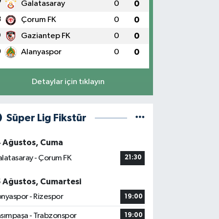
7
Galatasaray
0
0
8
Çorum FK
0
0
9
Gaziantep FK
0
0
0
Alanyaspor
0
0
Detaylar için tıklayın
Süper Lig Fikstür
4 Ağustos, Cuma
latasaray - Çorum FK
21:30
5 Ağustos, Cumartesi
nyaspor - Rizespor
19:00
sımpaşa - Trabzonspor
19:00