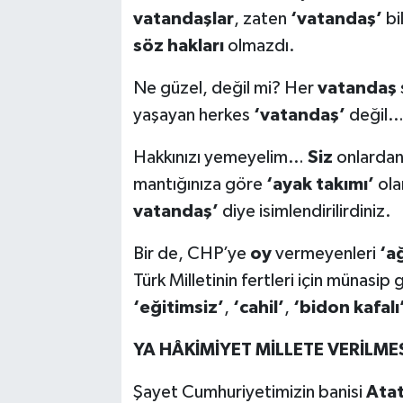
vatandaşlar
, zaten
‘vatandaş’
bi
söz hakları
olmazdı.
Ne güzel, değil mi? Her
vatandaş
yaşayan herkes
‘vatandaş’
değil
Hakkınızı yemeyelim…
Siz
onlardan
mantığınıza göre
‘ayak takımı’
ola
vatandaş’
diye isimlendirilirdiniz.
Bir de, CHP’ye
oy
vermeyenleri
‘a
Türk Milletinin fertleri için münasi
‘eğitimsiz’
,
‘cahil’
,
‘bidon kafalı
YA HÂKİMİYET MİLLETE VERİLME
Şayet Cumhuriyetimizin banisi
Ata