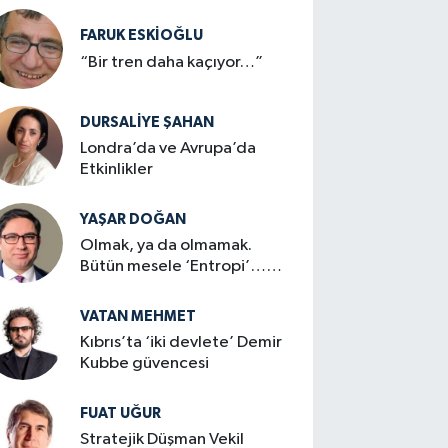
FARUK ESKİOĞLU
“Bir tren daha kaçıyor…”
DURSALIYE ŞAHAN
Londra’da ve Avrupa’da
Etkinlikler
YAŞAR DOĞAN
Olmak, ya da olmamak.
Bütün mesele ‘Entropi’…
mi?
VATAN MEHMET
Kıbrıs’ta ‘iki devlete’ Demir
Kubbe güvencesi
FUAT UĞUR
Stratejik Düşman Vekil