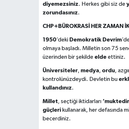
diyemezsiniz
. Herkes gibi siz de
zorundasınız
.
CHP+BÜROKRASİ HER ZAMAN İK
1950
’deki
Demokratik Devrim
’de
olmaya başladı. Milletin son 75 se
üzerinden bir şekilde
elde
ettiniz.
Üniversiteler
,
medya
,
ordu
, azg
kontrolünüzdeydi. Devletin bu
erkl
kullandınız
.
Millet
, seçtiği iktidarları
‘muktedir
güçleri
kullanarak, her defasında mil
becerdiniz.