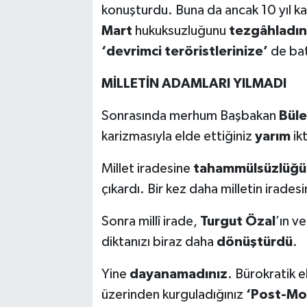
konuşturdu. Buna da ancak 10 yıl k
Mart
hukuksuzluğunu
tezgâhladın
‘devrimci teröristlerinize’
de bat
MİLLETİN ADAMLARI YILMADI
Sonrasında merhum Başbakan
Büle
karizmasıyla elde ettiğiniz
yarım
ikt
Millet iradesine
tahammülsüzlüğü
çıkardı. Bir kez daha milletin iradesi
Sonra millî irade,
Turgut Özal
’ın v
diktanızı biraz daha
dönüştürdü
.
Yine
dayanamadınız
. Bürokratik e
üzerinden kurguladığınız
‘Post-Mo