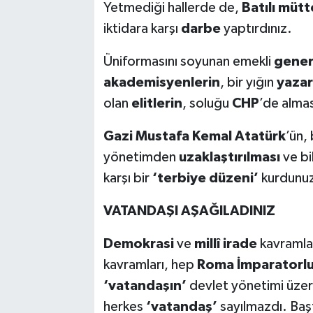
Yetmediği hallerde de,
Batılı mütt
iktidara karşı
darbe
yaptırdınız.
Üniformasını soyunan emekli
gener
akademisyenlerin
, bir yığın
yazar
olan
elitlerin
, soluğu
CHP
’de alma
Gazi Mustafa Kemal Atatürk
’ün,
yönetimden
uzaklaştırılması
ve bi
karşı bir
‘terbiye düzeni’
kurdunu
VATANDAŞI AŞAĞILADINIZ
Demokrasi
ve
millî irade
kavramla
kavramları, hep
Roma İmparatorl
‘vatandaşın’
devlet yönetimi üze
herkes
‘vatandaş’
sayılmazdı. Ba