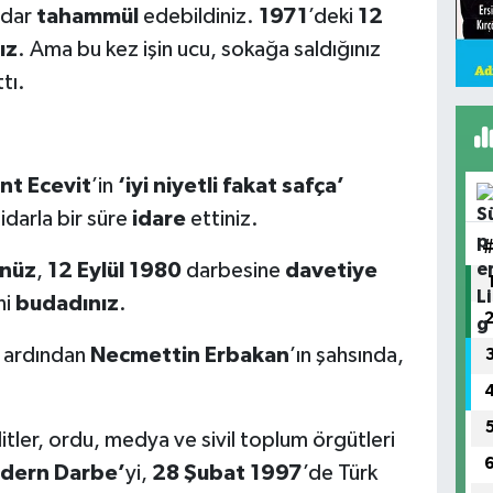
adar
tahammül
edebildiniz.
1971
’deki
12
ız
. Ama bu kez işin ucu, sokağa saldığınız
tı.
nt Ecevit
’in
‘iyi niyetli fakat safça’
idarla bir süre
idare
ettiniz.
nüz
,
12 Eylül 1980
darbesine
davetiye
ni
budadınız
.
e ardından
Necmettin Erbakan
’ın şahsında,
litler, ordu, medya ve sivil toplum örgütleri
dern Darbe’
yi,
28 Şubat 1997
’de Türk