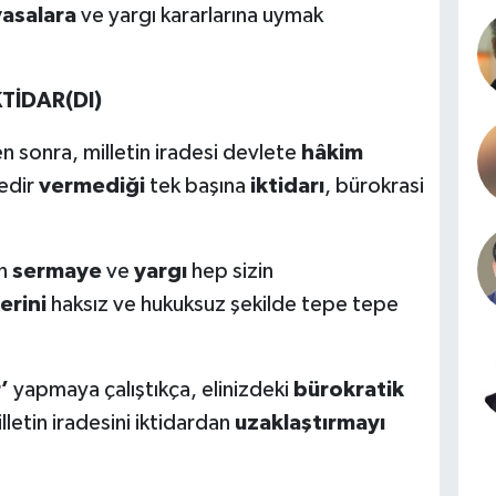
yasalara
ve yargı kararlarına uymak
TİDAR(DI)
n sonra, milletin iradesi devlete
hâkim
nedir
vermediği
tek başına
iktidarı
, bürokrasi
ın
sermaye
ve
yargı
hep sizin
erini
haksız ve hukuksuz şekilde tepe tepe
’
yapmaya çalıştıkça, elinizdeki
bürokratik
letin iradesini iktidardan
uzaklaştırmayı