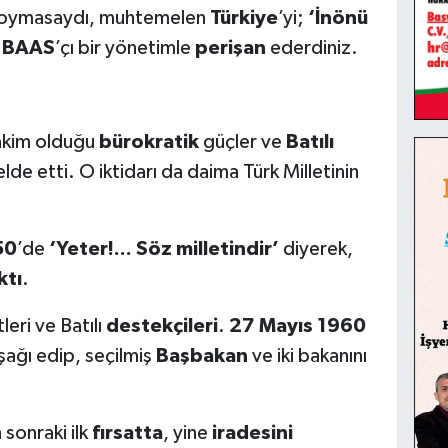
oymasaydı, muhtemelen
Türkiye
’yi;
‘İnönü
,
BAAS
’çı bir yönetimle
perişan
ederdiniz.
âkim olduğu
bürokratik
güçler ve
Batılı
lde etti. O iktidarı da daima Türk Milletinin
50
’de
‘Yeter!... Söz milletindir’
diyerek,
ktı
.
leri ve Batılı
destekçileri
.
27 Mayıs 1960
şağı edip, seçilmiş
Başbakan
ve iki bakanını
sonraki ilk
fırsatta
, yine
iradesini