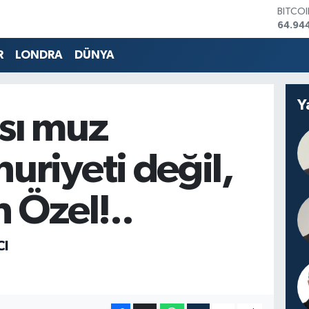
DOLA
47,74
EURO
55,25
R
LONDRA
DÜNYA
STERL
64,481
GRAM 
Y
6660.
sı muz
BİST1
13.779
BITCO
uriyeti değil,
64.94
 Özel!..
CI