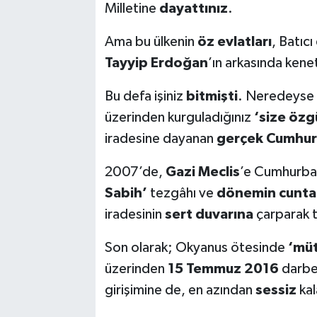
Milletine
dayattınız
.
Ama bu ülkenin
öz evlatları
, Batıcı
Tayyip Erdoğan
’ın arkasında kene
Bu defa işiniz
bitmişti
. Neredeyse
üzerinden kurguladığınız
‘size özg
iradesine dayanan
gerçek Cumhur
2007’de,
Gazi Meclis
’e Cumhurba
Sabih’
tezgâhı ve
dönemin cuntac
iradesinin
sert duvarına
çarparak t
Son olarak; Okyanus ötesinde
‘müt
üzerinden
15 Temmuz 2016
darbe-
girişimine de, en azından
sessiz
kal