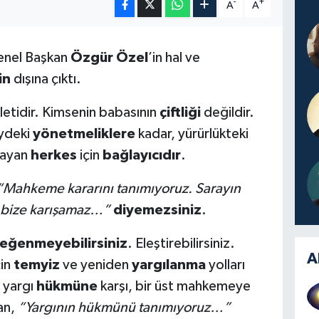
-
+
A
A
Genel Başkan
Özgür Özel
’in hal ve
in
dışına çıktı.
etidir. Kimsenin babasının
çiftliği
değildir.
eydeki
yönetmeliklere
kadar, yürürlükteki
şayan
herkes
için
bağlayıcıdır
.
“Mahkeme kararını tanımıyoruz. Sarayın
e bize karışamaz…”
diyemezsiniz
.
eğenmeyebilirsiniz
. Eleştirebilirsiniz.
A
çin
temyiz
ve yeniden
yargılanma
yolları
 yargı
hükmüne
karşı, bir üst mahkemeye
an,
“Yargının hükmünü tanımıyoruz…”