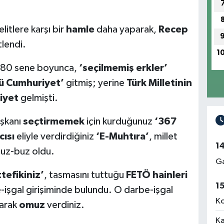
 elitlere karşı bir
hamle
daha yaparak,
Recep
tlendi.
1
 80 sene boyunca,
‘seçilmemiş erkler’
ü Cumhuriyet’
gitmiş; yerine
Türk Milletinin
iyet
gelmişti.
şkanı
seçtirmemek
için kurduğunuz
‘367
ısı
eliyle verdirdiğiniz
‘E-Muhtıra’
, millet
1
uz-buz oldu.
Ga
tefikiniz’
, tasmasını tuttuğu
FETÖ hainleri
1
işgal girişiminde bulundu. O darbe-işgal
Ko
arak
omuz
verdiniz.
Ka