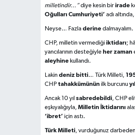
milletindir…”
diye kesin bir
irade
k
Oğulları Cumhuriyeti’
adı altında
Neyse… Fazla
derine
dalmayalım.
CHP, milletin vermediği
iktidarı
; h
yancılarının desteğiyle
her zaman
e
aleyhine
kullandı.
Lakin
deniz bitti
… Türk Milleti,
19
CHP
tahakkümünün
ilk burcunu
yı
Ancak 10 yıl
sabredebildi
, CHP elit
eşkıyalığıyla,
Milletin İktidarını
ala
‘ibret’
için astı.
Türk Milleti
, vurduğunuz darbeden 