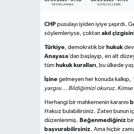
05.09.2025 - 01:58
08.09.2025 - 01:59
YAYINLANMA
GÜNCELLEME
CHP
pusulayı iyiden iyiye şaşırdı. 
söylemleriyse, çoktan
akıl çizgisin
Türkiye
, demokratik bir
hukuk
devl
Anayasa
’dan başlayıp, en alt düz
tüm
hukuk kuralları
, bu ülkede ya
İşine
gelmeyen her konuda kalkıp,
yargısı… Bildiğimizi okuruz. Kims
Herhangi bir mahkemenin kararını
b
Haksız bulabilirsiniz. Zaten bunun i
düzenlenmiş.
Beğenmediğiniz
bir
başvurabilirsiniz
. Ama hiçbir zam