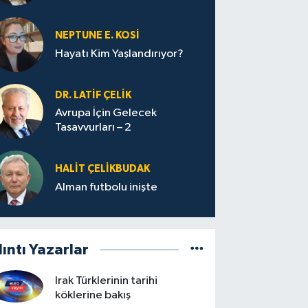
yolculuğu…
NEPTUNE E. KOSİ
Hayatı Kim Yaşlandırıyor?
DR. LATİF ÇELİK
Avrupa İçin Gelecek
Tasavvurları – 2
HALIT ÇELİKBUDAK
Alman futbolu inişte
lıntı Yazarlar
Irak Türklerinin tarihi
köklerine bakış