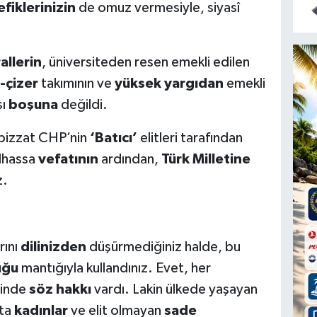
efiklerinizin
de omuz vermesiyle, siyasî
allerin
, üniversiteden resen emekli edilen
-çizer
takımının ve
yüksek yargıdan
emekli
sı
boşuna
değildi.
 bizzat CHP’nin
‘Batıcı’
elitleri tarafından
lhassa
vefatının
ardından,
Türk Milletine
z.
rını
dilinizden
düşürmediğiniz halde, bu
uğu
mantığıyla kullandınız. Evet, her
rinde
söz hakkı
vardı. Lakin ülkede yaşayan
şta
kadınlar
ve elit olmayan
sade