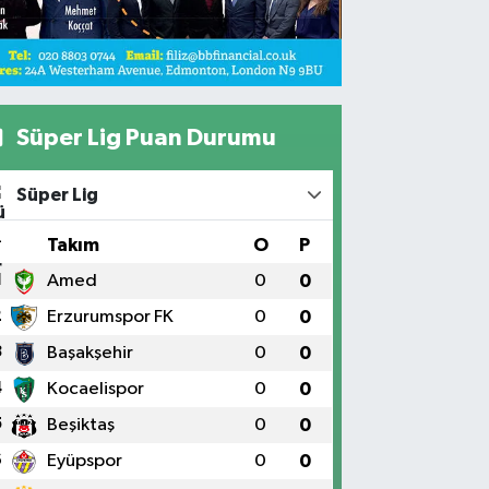
Süper Lig Puan Durumu
Süper Lig
#
Takım
O
P
1
Amed
0
0
2
Erzurumspor FK
0
0
3
Başakşehir
0
0
4
Kocaelispor
0
0
5
Beşiktaş
0
0
6
Eyüpspor
0
0