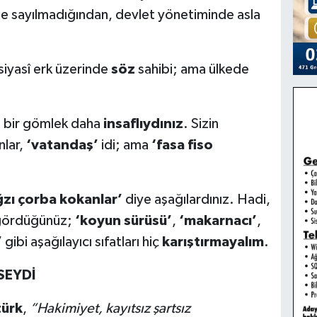
le sayılmadığından, devlet yönetiminde asla
siyasî erk üzerinde
söz
sahibi; ama ülkede
…
 bir gömlek daha
insaflıydınız
. Sizin
nlar,
‘vatandaş’
idi; ama
‘fasa fiso
ğzı çorba kokanlar’
diye aşağılardınız. Hadi,
p gördüğünüz;
‘koyun sürüsü’
,
‘makarnacı’
,
’
gibi aşağılayıcı sıfatları hiç
karıştırmayalım
.
SEYDİ
türk
,
“Hakimiyet, kayıtsız şartsız