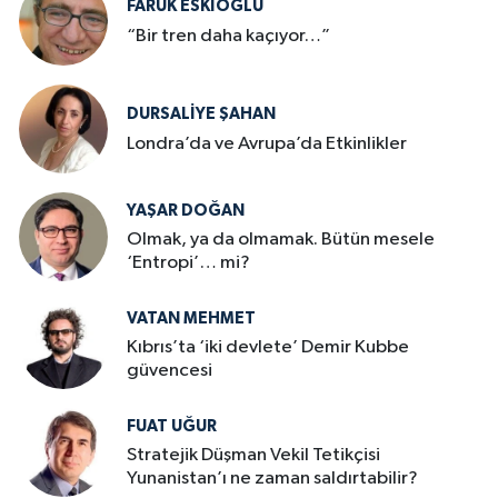
FARUK ESKİOĞLU
“Bir tren daha kaçıyor…”
DURSALIYE ŞAHAN
Londra’da ve Avrupa’da Etkinlikler
YAŞAR DOĞAN
Olmak, ya da olmamak. Bütün mesele
‘Entropi’… mi?
VATAN MEHMET
Kıbrıs’ta ‘iki devlete’ Demir Kubbe
güvencesi
FUAT UĞUR
Stratejik Düşman Vekil Tetikçisi
Yunanistan’ı ne zaman saldırtabilir?