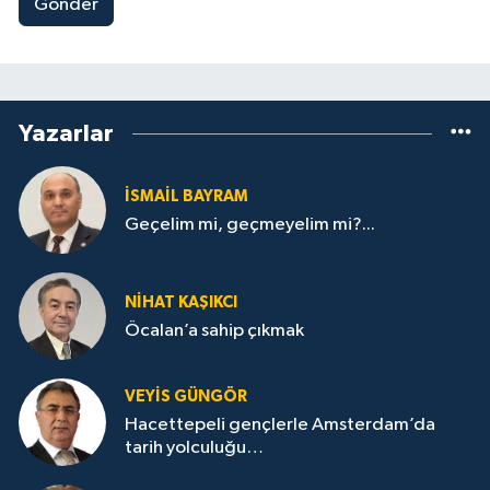
Gönder
Yazarlar
İSMAİL BAYRAM
Geçelim mi, geçmeyelim mi?...
NİHAT KAŞIKCI
Öcalan’a sahip çıkmak
VEYIS GÜNGÖR
Hacettepeli gençlerle Amsterdam’da
tarih yolculuğu…