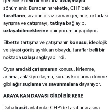
genellikle belli bir noktada
uzlaşmayla
sönümlenir. Buradan hareketle, CHP’deki
tarafların
, aradan biraz zaman geçince, ortadaki
ayrışma ve çatışmayı,
tatlıya
bağlayıp,
uzlaşabileceklerine
dair yorumlar yapılıyor.
Elbette tartışma ve çatışmanın
konusu
, ideolojik
ve siyasî görüş ayrılıkları olsaydı, taraflar belli bir
noktada
uzlaşı
sağlayabilirdi.
Oysa aradaki
çatışmanın
konusu, kirlenme,
arınma, ahlâkî yozlaşma, kuruluş kodlarına dönme
gibi
ağır suçlama
ve
savunmalara
dayanıyor.
ARAYA KAN DAVASI GİRDİ BİR KERE
Daha
basit
anlatımla; CHP’de taraflar arasına