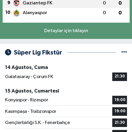
9
Gaziantep FK
0
0
10
Alanyaspor
0
0
Detaylar için tıklayın
Süper Lig Fikstür
14 Ağustos, Cuma
Galatasaray - Çorum FK
21:30
15 Ağustos, Cumartesi
Konyaspor - Rizespor
19:00
Kasımpaşa - Trabzonspor
19:00
Gençlerbirliği S.K. - Fenerbahçe
21:30