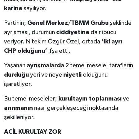
karine
sayılıyor.
Partinin;
Genel Merkez
/
TBMM Grubu
şeklinde
ayrışması, durumun
ciddiyetine
dair ipucu
veriyor. Nitekim Özgür Özel, ortada
‘iki ayrı
CHP olduğunu’
ifşa etti.
Yaşanan
ayrışmalarda
2 temel mesele, tarafların
durduğu
yeri ve neye
niyetli
olduğunu
işaretliyor.
Bu temel meseleler;
kurultayın toplanması
ve
arınmanın
nasıl gerçekleşeceği noktasında
şekilleniyor.
ACİL KURULTAY ZOR