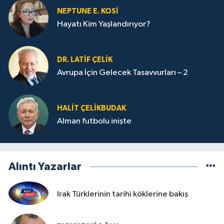
NEPTUNE E. KOSİ
Hayatı Kim Yaşlandırıyor?
DR. LATİF ÇELİK
Avrupa İçin Gelecek Tasavvurları – 2
HALIT ÇELİKBUDAK
Alman futbolu inişte
Alıntı Yazarlar
Irak Türklerinin tarihi köklerine bakış