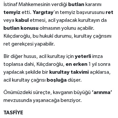
İstinaf Mahkemesinin verdiği
butlan
kararını
temyiz
etti.
Yargıtay
’ın temyiz başvurusunu
ret
veya
kabul
etmesi, acil yapılacak kurultayın da
butlan konusu
olmasının yolunu açabilir.
Kılıçdaroğlu, bu hukukî durumu, kurultay çağrısını
ret gerekçesi yapabilir.
Bir diğer husus, acil kurultay için
yeterli
imza
toplansa dahi, Kılıçdaroğlu,
en erken
1 yıl sonra
yapılacak şekilde bir
kurultay takvimi
açıklarsa,
acil kurultay çağrısı
boşluğa
düşer.
Önümüzdeki süreçte, kavganın büyüğü
‘arınma’
mevzusunda yaşanacağa benziyor.
TASFİYE