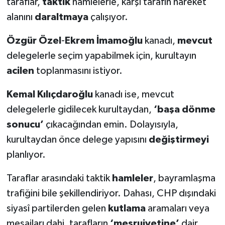
taraflar,
taktik
hamlelerle, karşı tarafın hareket
alanını
daraltmaya
çalışıyor.
Özgür Özel
-
Ekrem İmamoğlu
kanadı,
mevcut
delegelerle seçim yapabilmek için, kurultayın
acilen
toplanmasını istiyor.
Kemal Kılıçdaroğlu
kanadı ise, mevcut
delegelerle gidilecek kurultaydan,
‘başa dönme
sonucu’
çıkacağından emin. Dolayısıyla,
kurultaydan önce delege yapısını
değiştirmeyi
planlıyor.
Taraflar arasındaki taktik
hamleler
, bayramlaşma
trafiğini bile şekillendiriyor. Dahası, CHP dışındaki
siyasî partilerden gelen
kutlama
aramaları veya
mesajları dahi, tarafların
‘meşruiyetine’
dair