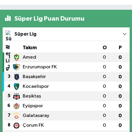
Süper Lig Puan Durumu
Süper Lig
#
Takım
O
P
1
Amed
0
0
2
Erzurumspor FK
0
0
3
Başakşehir
0
0
4
Kocaelispor
0
0
5
Beşiktaş
0
0
6
Eyüpspor
0
0
7
Galatasaray
0
0
8
Çorum FK
0
0