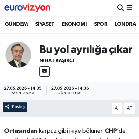
GÜNDEM
SİYASET
EKONOMİ
SPOR
LONDRA
Bu yol ayrılığa çıkar
NİHAT KAŞIKCI
27.05.2026 - 14:35
27.05.2026 - 14:36
YAYINLANMA
GÜNCELLEME
Paylaş
-
+
A
A
Ortasından
karpuz gibi ikiye bölünen
CHP
’de