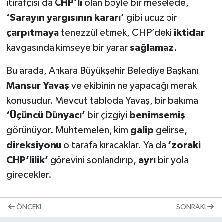
itirafçısı da
CHP’li
olan böyle bir meselede,
‘Sarayın yargısının kararı’
gibi ucuz bir
çarpıtmaya
tenezzül etmek, CHP’deki
iktidar
kavgasında kimseye bir yarar
sağlamaz
.
Bu arada, Ankara Büyükşehir Belediye Başkanı
Mansur Yavaş
ve ekibinin ne yapacağı merak
konusudur. Mevcut tabloda Yavaş, bir bakıma
‘Üçüncü Dünyacı’
bir çizgiyi
benimsemiş
görünüyor. Muhtemelen, kim
galip
gelirse,
direksiyonu
o tarafa kıracaklar. Ya da
‘zoraki
CHP’lilik’
görevini sonlandırıp,
ayrı
bir yola
girecekler.
ÖNCEKI
SONRAKI