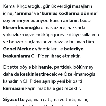
Kemal Kılıçdaroğlu, günlük verdiği mesajların
içine,
‘arınma’
ve
‘kuruluş kodlarına dönme’
söylemini yerleştiriyor. Bunun
anlamı
; başta
Ekrem İmamoğlu
olmak üzere, hakkında
yolsuzluk-rüşvet-irtikâp-görevi kötüye kullanma
ve benzeri suçlamalar ve davalar bulunan tüm
Genel Merkez
yöneticileri ile
belediye
başkanlarını
CHP’den
ihraç
etmektir.
Elbette böyle bir
hamle
, partideki bölünmeyi
daha da
keskinleştirecek
ve Özel-İmamoğlu
kanadının CHP’den
ayrılıp
yeni bir parti
kurmasını
kaçınılmaz hale getirecektir.
Siyasette
yaşanan çatışma ve tartışmalar,