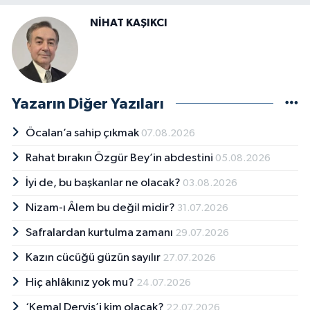
NİHAT KAŞIKCI
Yazarın Diğer Yazıları
Öcalan’a sahip çıkmak
07.08.2026
Rahat bırakın Özgür Bey’in abdestini
05.08.2026
İyi de, bu başkanlar ne olacak?
03.08.2026
Nizam-ı Âlem bu değil midir?
31.07.2026
Safralardan kurtulma zamanı
29.07.2026
Kazın cücüğü güzün sayılır
27.07.2026
Hiç ahlâkınız yok mu?
24.07.2026
‘Kemal Derviş’i kim olacak?
22.07.2026