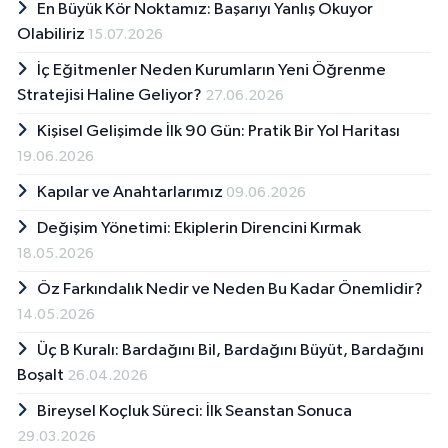
En Büyük Kör Noktamız: Başarıyı Yanlış Okuyor
Olabiliriz
15.07.2026
İç Eğitmenler Neden Kurumların Yeni Öğrenme
Stratejisi Haline Geliyor?
27.06.2026
Kişisel Gelişimde İlk 90 Gün: Pratik Bir Yol Haritası
19.06.2026
Kapılar ve Anahtarlarımız
09.06.2026
Değişim Yönetimi: Ekiplerin Direncini Kırmak
18.05.2026
Öz Farkındalık Nedir ve Neden Bu Kadar Önemlidir?
14.05.2026
Üç B Kuralı: Bardağını Bil, Bardağını Büyüt, Bardağını
Boşalt
26.04.2026
Bireysel Koçluk Süreci: İlk Seanstan Sonuca
29.03.2026