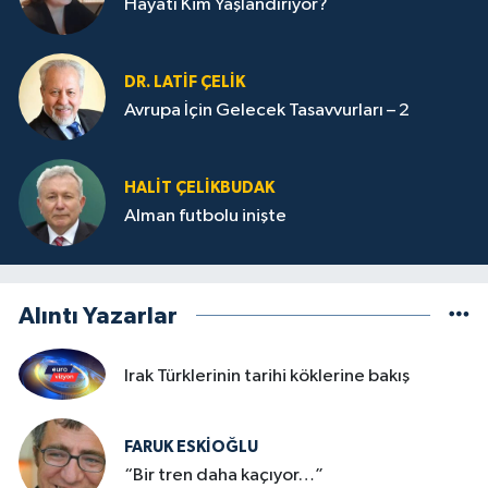
Hayatı Kim Yaşlandırıyor?
DR. LATİF ÇELİK
Avrupa İçin Gelecek Tasavvurları – 2
HALIT ÇELİKBUDAK
Alman futbolu inişte
Alıntı Yazarlar
Irak Türklerinin tarihi köklerine bakış
FARUK ESKİOĞLU
“Bir tren daha kaçıyor…”