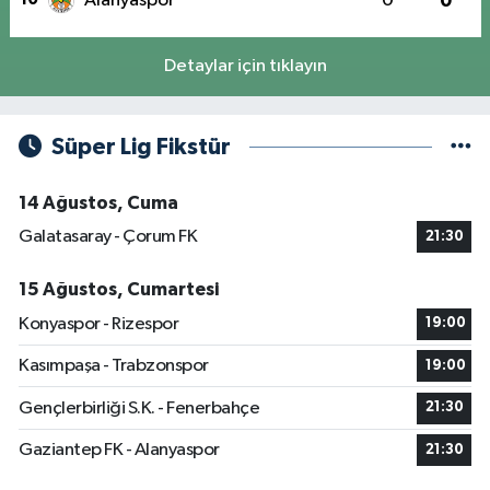
Alanyaspor
0
0
Detaylar için tıklayın
Süper Lig Fikstür
14 Ağustos, Cuma
Galatasaray - Çorum FK
21:30
15 Ağustos, Cumartesi
Konyaspor - Rizespor
19:00
Kasımpaşa - Trabzonspor
19:00
Gençlerbirliği S.K. - Fenerbahçe
21:30
Gaziantep FK - Alanyaspor
21:30