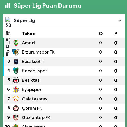
Süper Lig Puan Durumu
Süper Lig
#
Takım
O
P
1
Amed
0
0
2
Erzurumspor FK
0
0
3
Başakşehir
0
0
4
Kocaelispor
0
0
5
Beşiktaş
0
0
6
Eyüpspor
0
0
7
Galatasaray
0
0
8
Çorum FK
0
0
9
Gaziantep FK
0
0
10