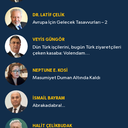
DR. LATİF ÇELİK
Avrupa İçin Gelecek Tasavvurları – 2
VEYIS GÜNGÖR
Dün Türk işçilerini, bugün Türk ziyaretçileri
çeken kasaba: Volendam…
NEPTUNE E. KOSİ
Masumiyet Duman Altında Kaldı
İSMAİL BAYRAM
Abrakadabra!...
HALIT ÇELİKBUDAK