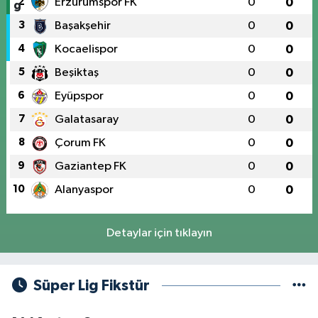
2
Erzurumspor FK
0
0
3
Başakşehir
0
0
4
Kocaelispor
0
0
5
Beşiktaş
0
0
6
Eyüpspor
0
0
7
Galatasaray
0
0
8
Çorum FK
0
0
9
Gaziantep FK
0
0
10
Alanyaspor
0
0
Detaylar için tıklayın
Süper Lig Fikstür