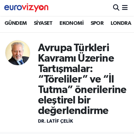
GÜNDEM
SİYASET
EKONOMİ
SPOR
LONDRA
Avrupa Türkleri
Kavramı Üzerine
Tartışmalar:
“Töreliler” ve “İl
Tutma” önerilerine
eleştirel bir
değerlendirme
DR. LATİF ÇELİK