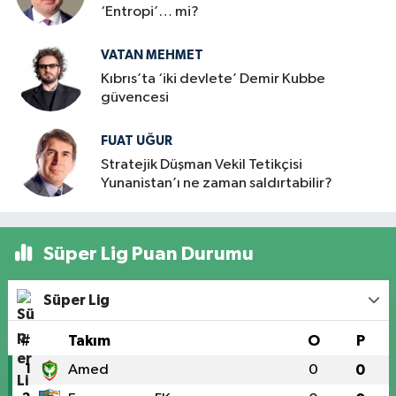
‘Entropi’… mi?
VATAN MEHMET
Kıbrıs’ta ‘iki devlete’ Demir Kubbe
güvencesi
FUAT UĞUR
Stratejik Düşman Vekil Tetikçisi
Yunanistan’ı ne zaman saldırtabilir?
Süper Lig Puan Durumu
Süper Lig
#
Takım
O
P
1
Amed
0
0