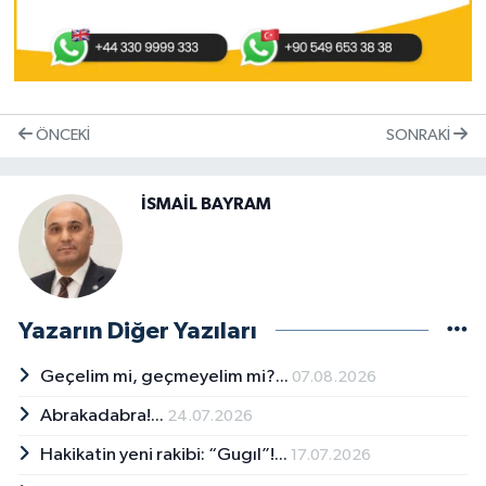
ÖNCEKI
SONRAKI
İSMAİL BAYRAM
Yazarın Diğer Yazıları
Geçelim mi, geçmeyelim mi?...
07.08.2026
Abrakadabra!...
24.07.2026
Hakikatin yeni rakibi: “Gugıl”!...
17.07.2026