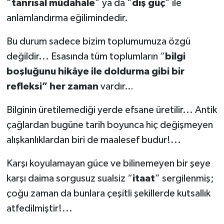
“
tanrısal müdahale
” ya da “
dış güç
” ile
anlamlandırma eğilimindedir.
Bu durum sadece bizim toplumumuza özgü
değildir... Esasında tüm toplumların “
bilgi
boşluğunu hikâye ile doldurma gibi bir
refleksi”
her zaman
vardır…
Bilginin üretilemediği yerde efsane üretilir... Antik
çağlardan bugüne tarih boyunca hiç değişmeyen
alışkanlıklardan biri de maalesef budur!...
Karşı koyulamayan güce ve bilinemeyen bir şeye
karşı daima sorgusuz sualsiz “
itaat
” sergilenmiş;
çoğu zaman da bunlara çeşitli şekillerde kutsallık
atfedilmiştir!...