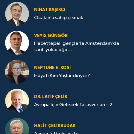
NİHAT KAŞIKCI
Öcalan’a sahip çıkmak
VEYIS GÜNGÖR
Hacettepeli gençlerle Amsterdam’da
tarih yolculuğu…
NEPTUNE E. KOSİ
Hayatı Kim Yaşlandırıyor?
DR. LATİF ÇELİK
Avrupa İçin Gelecek Tasavvurları – 2
HALIT ÇELİKBUDAK
Alman futbolu inişte