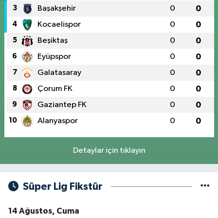
3
Başakşehir
0
0
4
Kocaelispor
0
0
5
Beşiktaş
0
0
6
Eyüpspor
0
0
7
Galatasaray
0
0
8
Çorum FK
0
0
9
Gaziantep FK
0
0
10
Alanyaspor
0
0
Detaylar için tıklayın
Süper Lig Fikstür
14 Ağustos, Cuma