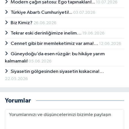
Modern çağın şatosu: Ego tapınakları!...
10.07.2026
Türkiye Abartı Cumhuriyeti!...
03.07.2026
Biz Kimiz?
26.06.2026
Tekrar eski derinliğimize inelim…
19.06.2026
Cennet gibi bir memleketimiz var ama!…
12.06.2026
Güneydoğu’da esen rüzgâr: bu hikâye yarım
kalmamalı!
05.06.2026
Siyasetin gölgesinden siyasetin kıskacına!…
22.05.2026
Yorumlar