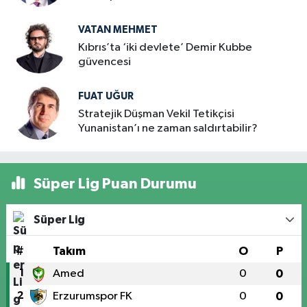
VATAN MEHMET
Kıbrıs’ta ‘iki devlete’ Demir Kubbe
güvencesi
FUAT UĞUR
Stratejik Düşman Vekil Tetikçisi
Yunanistan’ı ne zaman saldırtabilir?
Süper Lig Puan Durumu
Süper Lig
#
Takım
O
P
1
Amed
0
0
2
Erzurumspor FK
0
0