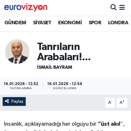
GÜNDEM
SİYASET
EKONOMİ
SPOR
LONDRA
Tanrıların
Arabaları!...
İSMAİL BAYRAM
16.01.2026 - 12:52
16.01.2026 - 12:54
YAYINLANMA
GÜNCELLEME
Paylaş
-
+
A
A
İnsanlık, açıklayamadığı her olguyu bir
“üst akıl
”,