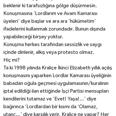
beklenir ki tarafsızlığına gölge düşürmesin.
Konuşmasına ‘Lordlarım ve Avam Kamarası
üyeleri’ diye başlar ve ara ara ‘hükümetim’
ifadelerini kullanmak zorundadır. Bunun dışında
yapabileceği birşey yoktur.
Konuşma herkes tarafından sessizlik ve saygı
içinde dinlenir, alkış veya protesto olmaz.
Hiç mi?
Ta ki 1998 yılında Kraliçe İkinci Elizabeth yıllık açılış
konuşmasını yaparken Lordlar Kamarası üyeliğinin
babadan oğula geçmesi uygulamasının/kuralının
iptal edildiği ilan ettiğinde İşçi Partisi mensupları
kendilerini tutamaz ve ‘Evet! Yaşa!…’ diye
bağırınca ‘Lordlardan bir kısmı da ‘Olamaz,
utanç…’ diye karşılık verir. Kraliçe ne yapar? Her