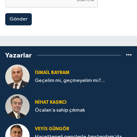
Gönder
Yazarlar
İSMAİL BAYRAM
Geçelim mi, geçmeyelim mi?...
NİHAT KAŞIKCI
Öcalan’a sahip çıkmak
VEYIS GÜNGÖR
Hacettepeli gençlerle Amsterdam’da