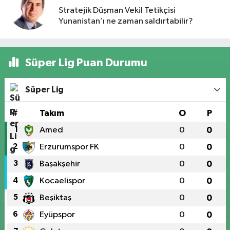
Stratejik Düşman Vekil Tetikçisi
Yunanistan’ı ne zaman saldırtabilir?
Süper Lig Puan Durumu
Süper Lig
#
Takım
O
P
1
Amed
0
0
2
Erzurumspor FK
0
0
3
Başakşehir
0
0
4
Kocaelispor
0
0
5
Beşiktaş
0
0
6
Eyüpspor
0
0