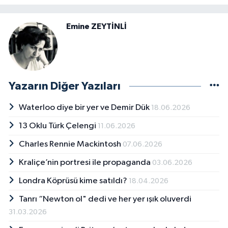
Emine ZEYTİNLİ
Yazarın Diğer Yazıları
Waterloo diye bir yer ve Demir Dük
18.06.2026
13 Oklu Türk Çelengi
11.06.2026
Charles Rennie Mackintosh
07.06.2026
Kraliçe’nin portresi ile propaganda
03.06.2026
Londra Köprüsü kime satıldı?
18.04.2026
Tanrı “Newton ol" dedi ve her yer ışık oluverdi
31.03.2026