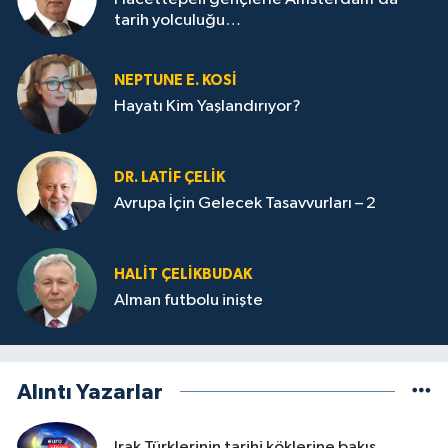
tarih yolculuğu…
NEPTUNE E. KOSİ
Hayatı Kim Yaşlandırıyor?
DR. LATİF ÇELİK
Avrupa İçin Gelecek Tasavvurları – 2
HALIT ÇELİKBUDAK
Alman futbolu inişte
Alıntı Yazarlar
Irak Türklerinin tarihi köklerine bakış