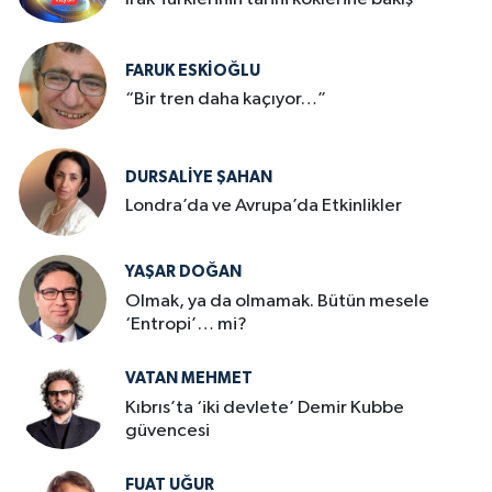
FARUK ESKİOĞLU
“Bir tren daha kaçıyor…”
DURSALIYE ŞAHAN
Londra’da ve Avrupa’da Etkinlikler
YAŞAR DOĞAN
Olmak, ya da olmamak. Bütün mesele
‘Entropi’… mi?
VATAN MEHMET
Kıbrıs’ta ‘iki devlete’ Demir Kubbe
güvencesi
FUAT UĞUR