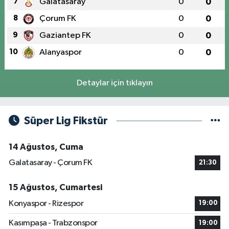
7
Galatasaray
0
0
8
Çorum FK
0
0
9
Gaziantep FK
0
0
10
Alanyaspor
0
0
Detaylar için tıklayın
Süper Lig Fikstür
14 Ağustos, Cuma
Galatasaray - Çorum FK
21:30
15 Ağustos, Cumartesi
Konyaspor - Rizespor
19:00
Kasımpaşa - Trabzonspor
19:00