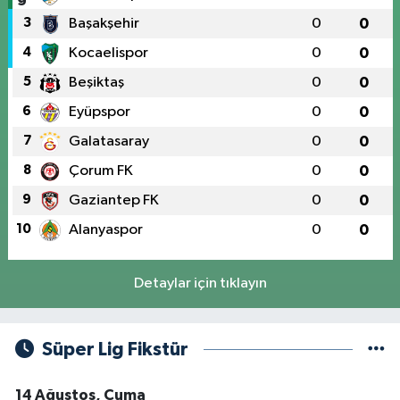
3
Başakşehir
0
0
4
Kocaelispor
0
0
5
Beşiktaş
0
0
6
Eyüpspor
0
0
7
Galatasaray
0
0
8
Çorum FK
0
0
9
Gaziantep FK
0
0
10
Alanyaspor
0
0
Detaylar için tıklayın
Süper Lig Fikstür
14 Ağustos, Cuma