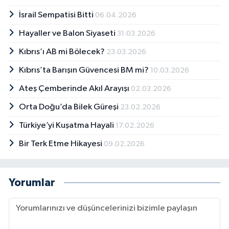
İsrail Sempatisi Bitti
06.04.2026
Hayaller ve Balon Siyaseti
31.03.2026
Kıbrıs’ı AB mi Bölecek?
23.03.2026
Kıbrıs’ta Barışın Güvencesi BM mi?
10.03.2026
Ateş Çemberinde Akıl Arayışı
02.03.2026
Orta Doğu’da Bilek Güreşi
23.02.2026
Türkiye’yi Kuşatma Hayali
17.02.2026
Bir Terk Etme Hikayesi
09.02.2026
Yorumlar