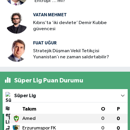
‘Entropi’… mi?
VATAN MEHMET
Kıbrıs’ta ‘iki devlete’ Demir Kubbe
güvencesi
FUAT UĞUR
Stratejik Düşman Vekil Tetikçisi
Yunanistan’ı ne zaman saldırtabilir?
Süper Lig Puan Durumu
Süper Lig
#
Takım
O
P
1
Amed
0
0
2
Erzurumspor FK
0
0