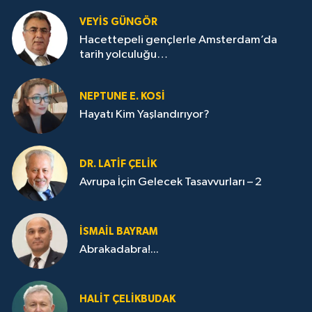
VEYIS GÜNGÖR
Hacettepeli gençlerle Amsterdam’da
tarih yolculuğu…
NEPTUNE E. KOSİ
Hayatı Kim Yaşlandırıyor?
DR. LATİF ÇELİK
Avrupa İçin Gelecek Tasavvurları – 2
İSMAİL BAYRAM
Abrakadabra!...
HALIT ÇELİKBUDAK