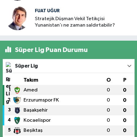
FUAT UĞUR
Stratejik Düşman Vekil Tetikçisi
Yunanistan’ı ne zaman saldırtabilir?
Süper Lig Puan Durumu
Süper Lig
#
Takım
O
P
1
Amed
0
0
2
Erzurumspor FK
0
0
3
Başakşehir
0
0
4
Kocaelispor
0
0
5
Beşiktaş
0
0