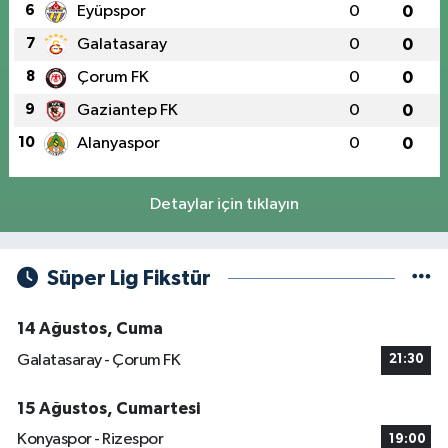
6
Eyüpspor
0
0
7
Galatasaray
0
0
8
Çorum FK
0
0
9
Gaziantep FK
0
0
10
Alanyaspor
0
0
Detaylar için tıklayın
Süper Lig Fikstür
14 Ağustos, Cuma
Galatasaray - Çorum FK
21:30
15 Ağustos, Cumartesi
Konyaspor - Rizespor
19:00