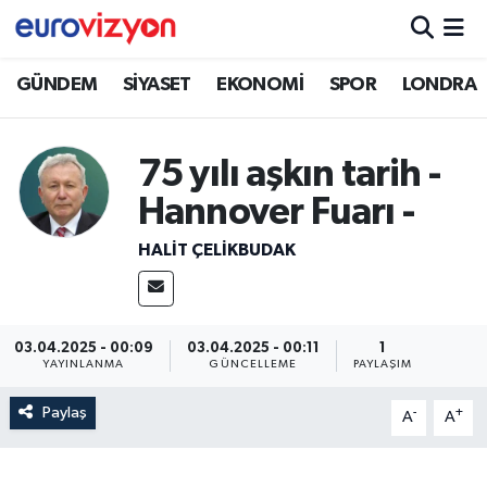
GÜNDEM
SİYASET
EKONOMİ
SPOR
LONDRA
75 yılı aşkın tarih -
Hannover Fuarı -
HALIT ÇELİKBUDAK
03.04.2025 - 00:09
03.04.2025 - 00:11
1
YAYINLANMA
GÜNCELLEME
PAYLAŞIM
Paylaş
-
+
A
A