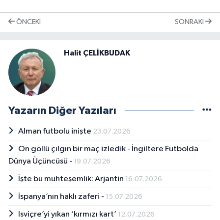
ÖNCEKI
SONRAKI
Halit ÇELİKBUDAK
Yazarın Diğer Yazıları
Alman futbolu inişte
23.07.2026
On gollü çılgın bir maç izledik - İngiltere Futbolda
Dünya Üçüncüsü -
19.07.2026
İşte bu muhteşemlik: Arjantin
16.07.2026
İspanya’nın haklı zaferi -
15.07.2026
İsviçre’yi yıkan ‘kırmızı kart‘
12.07.2026