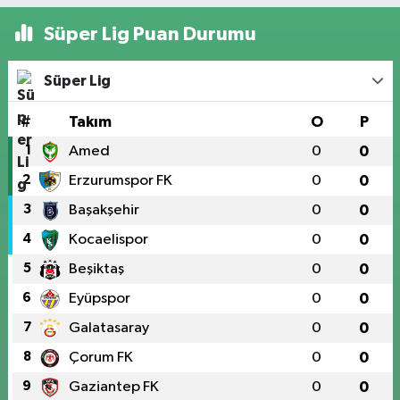
Süper Lig Puan Durumu
Süper Lig
#
Takım
O
P
1
Amed
0
0
2
Erzurumspor FK
0
0
3
Başakşehir
0
0
4
Kocaelispor
0
0
5
Beşiktaş
0
0
6
Eyüpspor
0
0
7
Galatasaray
0
0
8
Çorum FK
0
0
9
Gaziantep FK
0
0