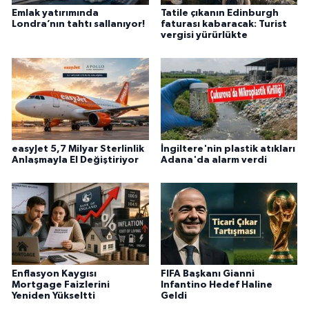
Emlak yatırımında
Tatile çıkanın Edinburgh
Londra’nın tahtı sallanıyor!
faturası kabaracak: Turist
vergisi yürürlükte
easyJet 5,7 Milyar Sterlinlik
İngiltere'nin plastik atıkları
Anlaşmayla El Değiştiriyor
Adana'da alarm verdi
Enflasyon Kaygısı
FIFA Başkanı Gianni
Mortgage Faizlerini
Infantino Hedef Haline
Yeniden Yükseltti
Geldi