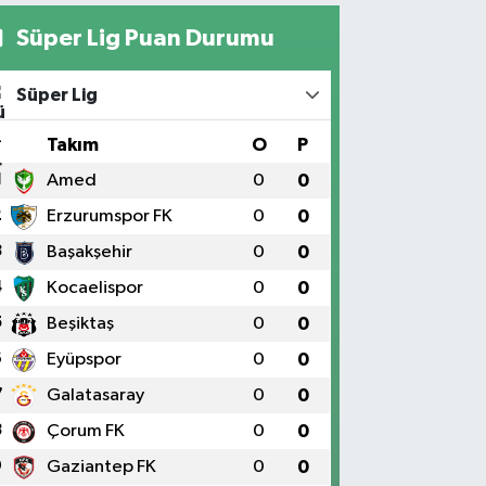
Süper Lig Puan Durumu
Süper Lig
#
Takım
O
P
1
Amed
0
0
2
Erzurumspor FK
0
0
3
Başakşehir
0
0
4
Kocaelispor
0
0
5
Beşiktaş
0
0
6
Eyüpspor
0
0
7
Galatasaray
0
0
8
Çorum FK
0
0
9
Gaziantep FK
0
0