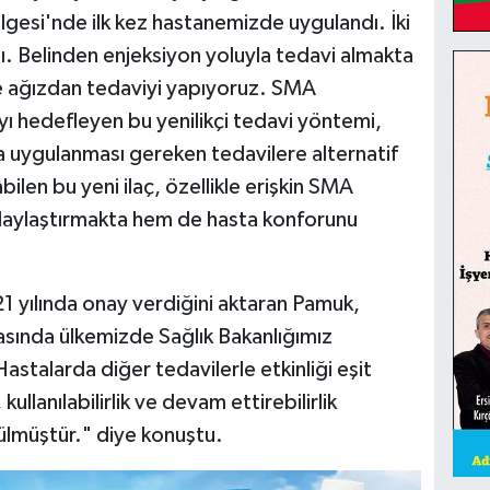
gesi'nde ilk kez hastanemizde uygulandı. İki
. Belinden enjeksiyon yoluyla tedavi almakta
de ağızdan tedaviyi yapıyoruz. SMA
ayı hedefleyen bu yenilikçi tedavi yöntemi,
 uygulanması gereken tedavilere alternatif
bilen bu yeni ilaç, özellikle erişkin SMA
olaylaştırmakta hem de hasta konforunu
21 yılında onay verdiğini aktaran Pamuk,
nrasında ülkemizde Sağlık Bakanlığımız
Hastalarda diğer tedavilerle etkinliği eşit
llanılabilirlik ve devam ettirebilirlik
ülmüştür." diye konuştu.