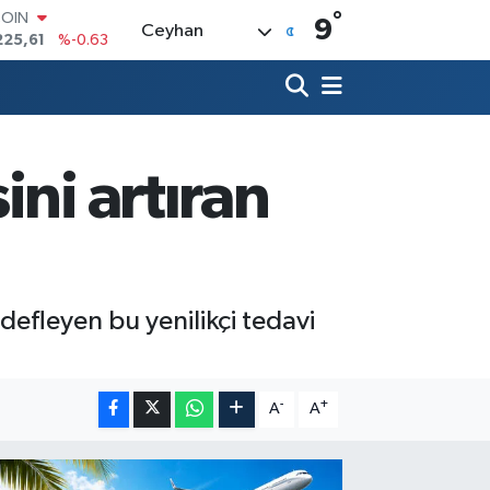
°
LAR
9
Ceyhan
7143
%0.16
RO
0317
%-0.02
RLİN
2463
%0.07
M ALTIN
0.40
%0.45
ni artıran
T100
799
%70
COIN
225,61
%-0.63
efleyen bu yenilikçi tedavi
-
+
A
A