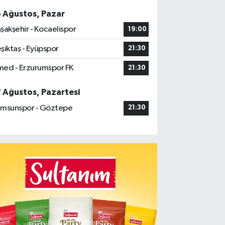
6 Ağustos, Pazar
şakşehir - Kocaelispor
19:00
şiktaş - Eyüpspor
21:30
ed - Erzurumspor FK
21:30
7 Ağustos, Pazartesi
msunspor - Göztepe
21:30