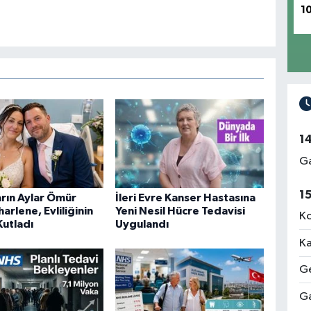
1
1
Ga
1
rın Aylar Ömür
İleri Evre Kanser Hastasına
harlene, Evliliğinin
Yeni Nesil Hücre Tedavisi
Ko
 Kutladı
Uygulandı
Ka
Ge
Ga