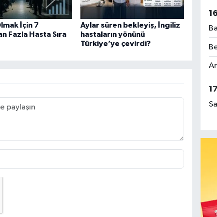
1
lmak İçin 7
Aylar süren bekleyiş, İngiliz
Ba
n Fazla Hasta Sıra
hastaların yönünü
Türkiye’ye çevirdi?
Be
Am
1
Sa