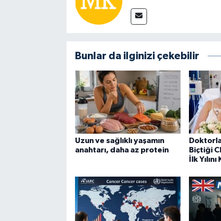
Bunlar da ilginizi çekebilir
Uzun ve sağlıklı yaşamın
Doktorla
anahtarı, daha az protein
Biçtiği C
İlk Yılını