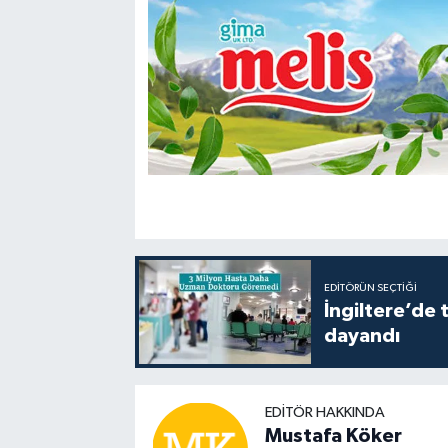
EDITÖRÜN SEÇTIĞI
İngiltere’de 
dayandı
EDITÖR HAKKINDA
Mustafa Köker