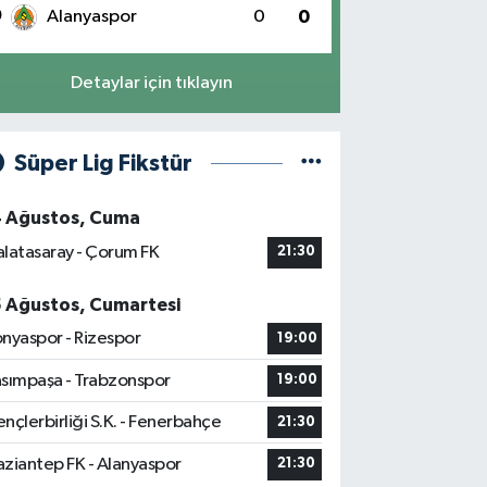
0
Alanyaspor
0
0
Detaylar için tıklayın
Süper Lig Fikstür
4 Ağustos, Cuma
latasaray - Çorum FK
21:30
5 Ağustos, Cumartesi
nyaspor - Rizespor
19:00
sımpaşa - Trabzonspor
19:00
nçlerbirliği S.K. - Fenerbahçe
21:30
ziantep FK - Alanyaspor
21:30