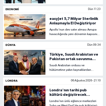
üçlü savunma anlaşmasını imzaladı.
EKONOMİ
Dün 11:23
easyJet 5,7 Milyar Sterlinlik
Anlaşmayla El Değiştiriyor
Apollo'nun dev satın alması Avrupa
havacılığında yeni dönemin kapısını
aralıyor; premium hizmet, yeni gelir
modeli ve borç finansmanı
DÜNYA
Dün 09:34
tartışmaları gündemde
Türkiye, Suudi Arabistan ve
Pakistan ortak savunma
paktı imzalayacak
Suudi Arabistan ordusu ve
hükümetine yakın kaynaklardan
edinilen bilgiye göre Suudi Arabistan,
Türkiye ve Pakistan, Cidde’de ortak
LONDRA
06 Ağustos 2026 - 21:10
savunma anlaşması imzalayacak.
Londra'nın tarihi pub
kültürü değiştirecek
'ayakta içki' tartışması
Londra'nın ünlü eğlence merkezleri
Soho ve West End'de pub kültürünü