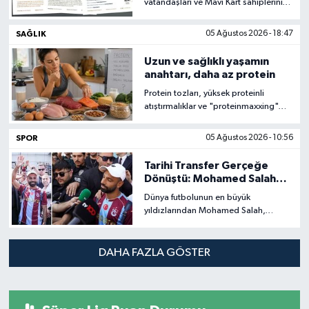
vatandaşları ve Mavi Kart sahiplerinin
eğitim ve akademik gelişimlerini
desteklemek amacıyla burs
SAĞLIK
05 Ağustos 2026 - 18:47
programları yürütüyor.
Uzun ve sağlıklı yaşamın
anahtarı, daha az protein
Protein tozları, yüksek proteinli
atıştırmalıklar ve "proteinmaxxing"
akımı son yıllarda sağlıklı yaşam
dünyasının en güçlü trendlerinden biri
SPOR
05 Ağustos 2026 - 10:56
haline geldi.
Tarihi Transfer Gerçeğe
Dönüştü: Mohamed Salah
Trabzonspor'da
Dünya futbolunun en büyük
yıldızlarından Mohamed Salah,
Trabzonspor ile anlaşarak Türk futbol
tarihinin en ses getiren
transferlerinden birine imza attı.
DAHA FAZLA GÖSTER