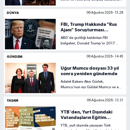
kökten etkileyebilecek yeni lisans
politikası büyük tartışmaya neden
DÜNYA
06 Ağustos 2026 - 15:28
oldu.
FBI, Trump Hakkında "Rus
Ajanı" Soruşturması
Yürütmüş
ABD'de gizliliği kaldırılan FBI
belgeleri, Donald Trump'ın 2017
yılında görevden aldığı FBI Direktörü
James Comey'nin ardından "Rusya
GÜNDEM
06 Ağustos 2026 - 14:45
adına hareket edip etmediğinin"
araştırıldığını ortaya koydu.
Uğur Mumcu dosyası 33 yıl
sonra yeniden gündemde
Adalet Bakanı Akın Gürlek,
Mumcu'nun eşi Güldal Mumcu ve aile
avukatlarıyla görüşerek sürece ilişkin
bilgi alışverişinde bulundu.
YAŞAM
06 Ağustos 2026 - 12:31
YTB'den, Yurt Dışındaki
Vatandaşların Eğitim
Yolculuğunu Burs Desteği
YTB, yurt dışında yaşayan Türk