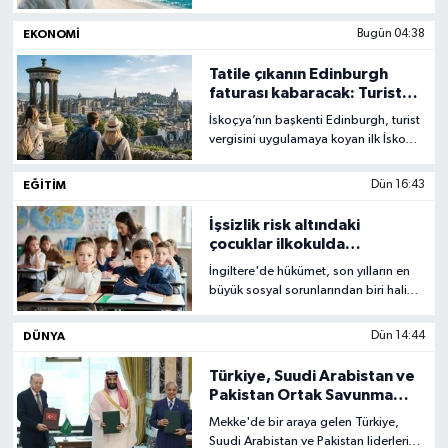
teklisi ‘Arsız’ı müzikseverlerle
buluşturdu.
EKONOMİ
Bugün 04:38
Tatile çıkanın Edinburgh
faturası kabaracak: Turist
vergisi yürürlükte
İskoçya’nın başkenti Edinburgh, turist
vergisini uygulamaya koyan ilk İskoç
kenti oldu. Otel, hostel ve kısa süreli
kiralamalar dahil ücretli
EĞITIM
Dün 16:43
konaklamalara yüzde 5 ek ücret
getirildi.
İşsizlik risk altındaki
çocuklar ilkokulda
belirlenecek
İngiltere'de hükümet, son yılların en
büyük sosyal sorunlarından biri haline
gelen genç işsizliğini önlemek
amacıyla eğitim sisteminde köklü bir
DÜNYA
Dün 14:44
değişikliğe hazırlanıyor.
Türkiye, Suudi Arabistan ve
Pakistan Ortak Savunma
Anlaşması imzaladı
Mekke'de bir araya gelen Türkiye,
Suudi Arabistan ve Pakistan liderleri