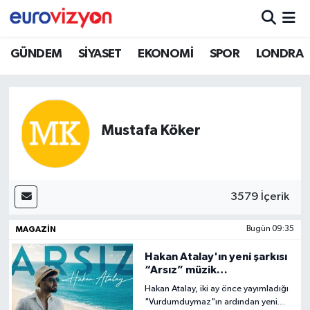
GÜNDEM
SİYASET
EKONOMİ
SPOR
LONDRA
Mustafa Köker
3579 İçerik
MAGAZİN
Bugün 09:35
Hakan Atalay'ın yeni şarkısı
“Arsız” müzik
platformlarında
Hakan Atalay, iki ay önce yayımladığı
"Vurdumduymaz"ın ardından yeni