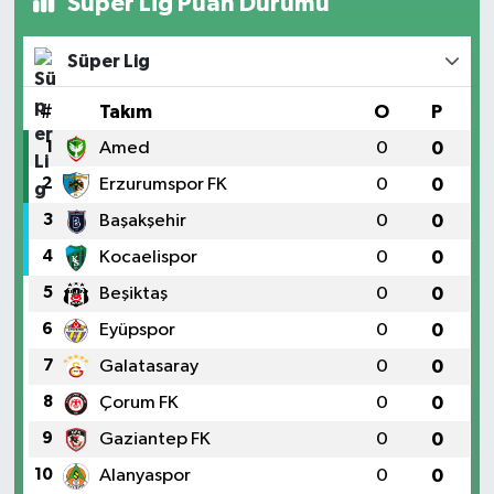
Süper Lig Puan Durumu
Süper Lig
#
Takım
O
P
1
Amed
0
0
2
Erzurumspor FK
0
0
3
Başakşehir
0
0
4
Kocaelispor
0
0
5
Beşiktaş
0
0
6
Eyüpspor
0
0
7
Galatasaray
0
0
8
Çorum FK
0
0
9
Gaziantep FK
0
0
10
Alanyaspor
0
0