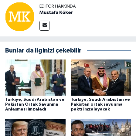
EDITÖR HAKKINDA
Mustafa Köker
Bunlar da ilginizi çekebilir
Türkiye, Suudi Arabistan ve
Türkiye, Suudi Arabistan ve
Pakistan Ortak Savunma
Pakistan ortak savunma
Anlaşması imzaladı
paktı imzalayacak