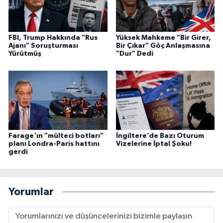
FBI, Trump Hakkında "Rus
Yüksek Mahkeme "Bir Girer,
Ajanı" Soruşturması
Bir Çıkar" Göç Anlaşmasına
Yürütmüş
"Dur" Dedi
Farage'ın "mülteci botları"
İngiltere’de Bazı Oturum
planı Londra-Paris hattını
Vizelerine İptal Şoku!
gerdi
Yorumlar