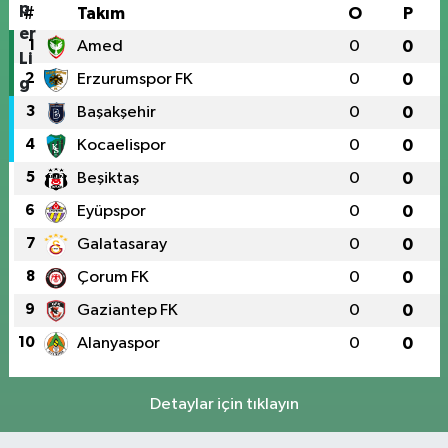
#
Takım
O
P
1
Amed
0
0
2
Erzurumspor FK
0
0
3
Başakşehir
0
0
4
Kocaelispor
0
0
5
Beşiktaş
0
0
6
Eyüpspor
0
0
7
Galatasaray
0
0
8
Çorum FK
0
0
9
Gaziantep FK
0
0
10
Alanyaspor
0
0
Detaylar için tıklayın