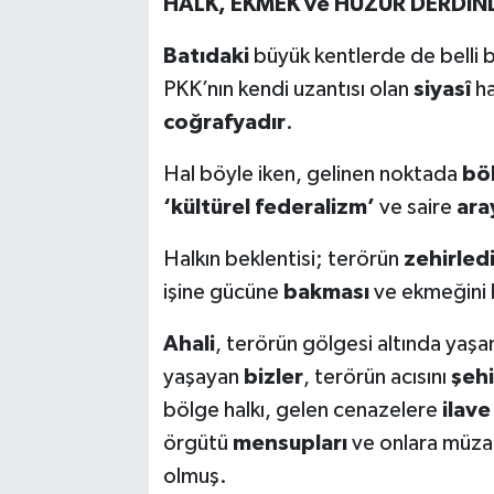
HALK, EKMEK ve HUZUR DERDİN
Batıdaki
büyük kentlerde de belli b
PKK’nın kendi uzantısı olan
siyasî
ha
coğrafyadır
.
Hal böyle iken, gelinen noktada
bö
‘kültürel federalizm’
ve saire
ara
Halkın beklentisi; terörün
zehirled
işine gücüne
bakması
ve ekmeğini 
Ahali
, terörün gölgesi altında ya
yaşayan
bizler
, terörün acısını
şehi
bölge halkı, gelen cenazelere
ilave
örgütü
mensupları
ve onlara müzah
olmuş.