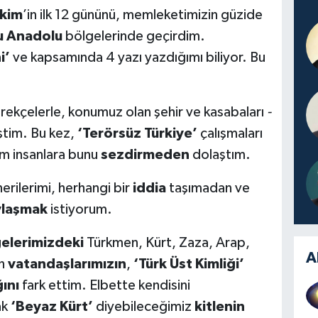
kim
’in ilk 12 gününü, memleketimizin güzide
 Anadolu
bölgelerinde geçirdim.
i’
ve kapsamında 4 yazı yazdığımı biliyor. Bu
ekçelerle, konumuz olan şehir ve kasabaları
-
tim. Bu kez,
‘Terörsüz Türkiye’
çalışmaları
m insanlara bunu
sezdirmeden
dolaştım.
erilerimi, herhangi bir
iddia
taşımadan ve
laşmak
istiyorum.
elerimizdeki
Türkmen, Kürt, Zaza, Arap,
A
en
vatandaşlarımızın
,
‘Türk Üst Kimliği’
ını
fark ettim. Elbette kendisini
ak
‘Beyaz Kürt’
diyebileceğimiz
kitlenin