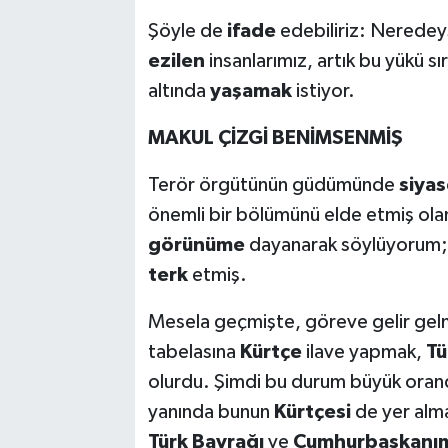
Şöyle de
ifade
edebiliriz: Nerede
ezilen
insanlarımız, artık bu yükü sı
altında
yaşamak
istiyor.
MAKUL ÇİZGİ BENİMSENMİŞ
Terör örgütünün güdümünde
siyas
önemli bir bölümünü elde etmiş ol
görünüme
dayanarak söylüyorum; o
terk
etmiş.
Mesela geçmişte, göreve gelir gelme
tabelasına
Kürtçe
ilave yapmak,
Tü
olurdu. Şimdi bu durum büyük ora
yanında bunun
Kürtçesi
de yer alma
Türk Bayrağı
ve
Cumhurbaşkanım