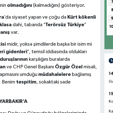
inin
olmadığını
(kalmadığını) gösteriyor.
ra
’da siyaset yapan ve çoğu da
Kürt kökenli
klasa
dahi,
tabanda
‘Terörsüz Türkiye’
1
anış
var.
isi
midir, yoksa şimdilerde başka bir isim mi
leri gidenleri’
, temsil iddiasında oldukları
duruşlarının
karşılığını buralarda
tan
ve CHP Genel Başkanı
Özgür Özel
misali,
1
 yapmasını umduğu
müdahalelere
bağlamış
Ga
r. Benim
tespitim
, sokaktaki sade
1
İYARBAKIR’A
Ko
Ka