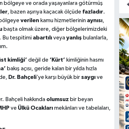
zin bölgeye ve orada yaşayanlara götürmüş
ler
, bazen aşırıya kaçacak ölçüde
fazladır
.
 bölgeye
verilen
kamu hizmetlerinin
aynısı
,
u
başta olmak üzere, diğer bölgelerimizdeki
e. Bu tespitimi
abartılı
veya
yanlış
bulanlarla,
ım.
üst kimliği’
değil de
‘Kürt’
kimliğinin hasmı
a’
bakış açısı, geride kalan bir yılda hızla
ide,
Dr. Bahçeli
’ye karşı büyük bir
saygı
ve
. Bahçeli hakkında
olumsuz
bir beyan
MHP
ve
Ülkü Ocakları
mekânları ve tabelaları,