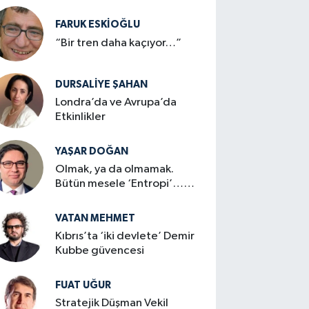
FARUK ESKİOĞLU
“Bir tren daha kaçıyor…”
DURSALIYE ŞAHAN
Londra’da ve Avrupa’da
Etkinlikler
YAŞAR DOĞAN
Olmak, ya da olmamak.
Bütün mesele ‘Entropi’…
mi?
VATAN MEHMET
Kıbrıs’ta ‘iki devlete’ Demir
Kubbe güvencesi
FUAT UĞUR
Stratejik Düşman Vekil