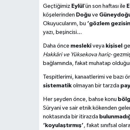
Geçtiğimiz
Eylül
’ün son haftası ile
E
köşelerinden
Doğu
ve
Güneydoğu
Okuyucularım, bu
‘gözlem gezisin
yazı, beşincisi…
Daha önce
meslekî
veya
kişisel
ger
Hakkâri ve Yüksekova hariç-
gezmiş
bağlamında, fakat muhatap olduğu
Tespitlerimi, kanaatlerimi ve bazı ön
sistematik
olmayan bir tarzda
pay
Her şeyden önce, bahse konu
bölg
Süryani ve sair etnik kökenden gel
noktasında bir itirazda
bulunmadığ
‘koyulaştırmış’
, fakat sınıfsal olar