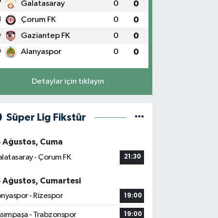
7
Galatasaray
0
0
8
Çorum FK
0
0
9
Gaziantep FK
0
0
0
Alanyaspor
0
0
Detaylar için tıklayın
Süper Lig Fikstür
4 Ağustos, Cuma
latasaray - Çorum FK
21:30
5 Ağustos, Cumartesi
nyaspor - Rizespor
19:00
sımpaşa - Trabzonspor
19:00