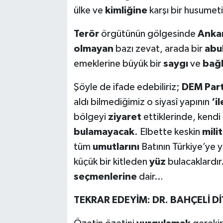
ülke ve
kimliğine
karşı bir husumet
Terör
örgütünün gölgesinde
Anka
olmayan
bazı zevat, arada bir
abu
emeklerine büyük bir
saygı
ve
bağl
Şöyle de ifade edebiliriz;
DEM Part
aldı bilmediğimiz o siyasî yapının
‘i
bölgeyi
ziyaret
ettiklerinde, kendi
bulamayacak
. Elbette keskin
mili
tüm
umutlarını
Batının Türkiye’ye
küçük bir kitleden
yüz
bulacaklardı
seçmenlerine
dair…
TEKRAR EDEYİM: DR. BAHÇELİ D