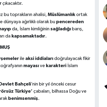
r
çıkacaktır.
bu toprakların ahalisi,
Müslümanlık
ortak
e dünyaya ağırlıklı olarak bu
pencereden
mayıp
da, İslam kimliğinin
sağladığı
barış,
arı da
kapsamaktadır
.
TMUŞ
vşemeler
ile
aksi iddiaları
doğrulayacak fikir
 coğrafyanın
mayası
ve
karakteri
İslam
 Devlet Bahçeli
’nin bir yıl önceki cesur
rörsüz Türkiye’
çabaları, bilhassa Doğu ve
arak
benimsenmiş
.