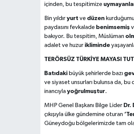
içinden, bu tespitimize
uymayanla
Bin yıldır
yurt
ve
düzen
kurduğumuz 
paydasını fevkalade
benimsemiş
v
bakıyor. Bu tespitim, Müslüman
ol
adalet ve huzur
ikliminde
yaşayanl
TERÖRSÜZ TÜRKİYE MAYASI TU
Batıdaki
büyük şehirlerde bazı
ge
ve siyaset unsurları bulunsa da, bu
inancıyla
yoğrulmuştur
.
MHP Genel Başkanı Bilge Lider
Dr.
çıkışıyla ülke gündemine oturan
‘Te
Güneydoğu bölgelerimizde tam ol