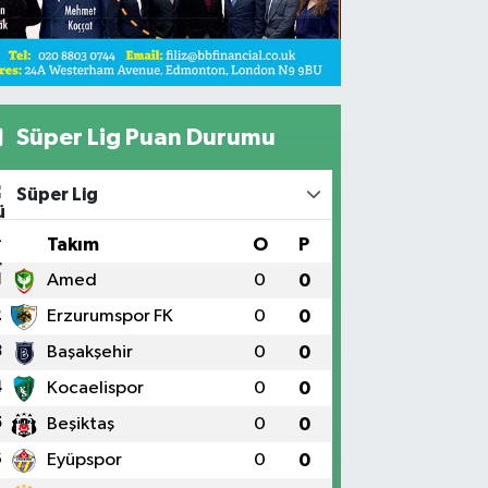
Süper Lig Puan Durumu
Süper Lig
#
Takım
O
P
1
Amed
0
0
2
Erzurumspor FK
0
0
3
Başakşehir
0
0
4
Kocaelispor
0
0
5
Beşiktaş
0
0
6
Eyüpspor
0
0