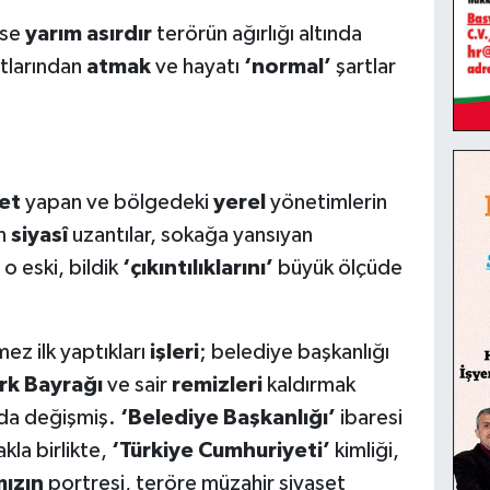
yse
yarım asırdır
terörün ağırlığı altında
rtlarından
atmak
ve hayatı
‘normal’
şartlar
et
yapan ve bölgedeki
yerel
yönetimlerin
an
siyasî
uzantılar, sokağa yansıyan
 eski, bildik
‘çıkıntılıklarını’
büyük ölçüde
z ilk yaptıkları
işleri
; belediye başkanlığı
rk Bayrağı
ve sair
remizleri
kaldırmak
nda değişmiş.
‘Belediye Başkanlığı’
ibaresi
kla birlikte,
‘Türkiye Cumhuriyeti’
kimliği,
ızın
portresi, teröre müzahir siyaset