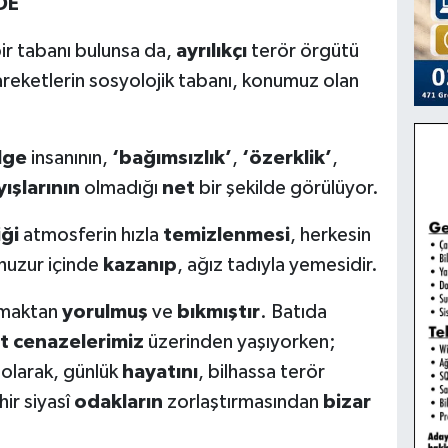
DE
ir tabanı bulunsa da,
ayrılıkçı
terör örgütü
reketlerin sosyolojik tabanı, konumuz olan
lge
insanının,
‘bağımsızlık’
,
‘özerklik’
,
yışlarının
olmadığı
net
bir şekilde görülüyor.
iği
atmosferin hızla
temizlenmesi
, herkesin
huzur içinde
kazanıp
, ağız tadıyla yemesidir.
şamaktan
yorulmuş
ve
bıkmıştır
. Batıda
t cenazelerimiz
üzerinden yaşıyorken;
olarak, günlük
hayatını
, bilhassa terör
ir siyasî
odakların
zorlaştırmasından
bizar