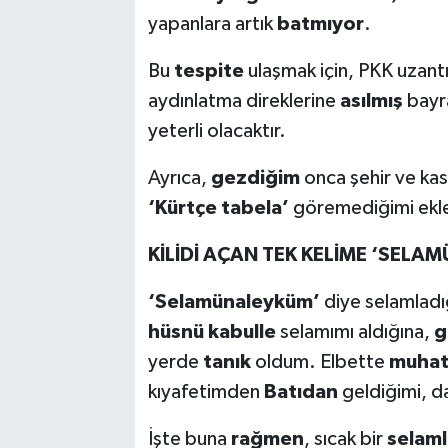
yapanlara artık
batmıyor
.
Bu
tespite
ulaşmak için, PKK uzantı
aydınlatma direklerine
asılmış
bayr
yeterli olacaktır.
Ayrıca,
gezdiğim
onca şehir ve kas
‘Kürtçe tabela’
göremediğimi ekl
KİLİDİ AÇAN TEK KELİME ‘SELA
‘Selamünaleyküm’
diye selamlad
hüsnü kabulle
selamımı aldığına,
g
yerde
tanık
oldum. Elbette
muhat
kıyafetimden
Batıdan
geldiğimi, da
İşte buna
rağmen
, sıcak bir
selaml