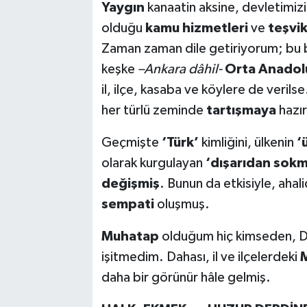
Yaygın
kanaatin aksine, devletimi
olduğu
kamu hizmetleri
ve
teşvik
Zaman zaman dile getiriyorum; bu
keşke
–Ankara dâhil-
Orta Anadol
il, ilçe, kasaba ve köylere de verils
her türlü zeminde
tartışmaya
hazır
Geçmişte
‘Türk’
kimliğini, ülkenin
‘
olarak kurgulayan
‘dışarıdan sokm
değişmiş
. Bunun da etkisiyle, ahal
sempati
oluşmuş.
Muhatap
olduğum hiç kimseden, Dr
işitmedim. Dahası, il ve ilçelerdeki
daha bir görünür hâle gelmiş.