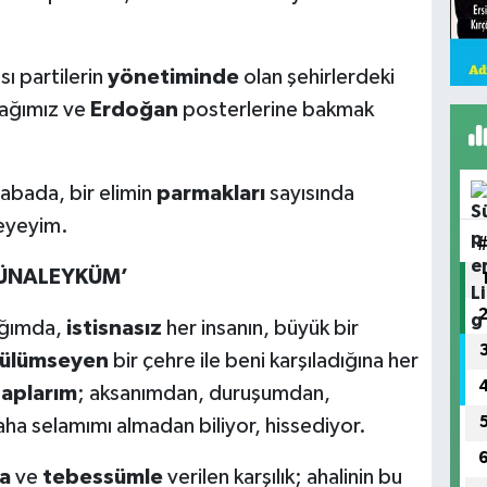
sı partilerin
yönetiminde
olan şehirlerdeki
ağımız ve
Erdoğan
posterlerine bakmak
abada, bir elimin
parmakları
sayısında
eyeyim.
MÜNALEYKÜM’
ığımda,
istisnasız
her insanın, büyük bir
ülümseyen
bir çehre ile beni karşıladığına her
aplarım
; aksanımdan, duruşumdan,
ha selamımı almadan biliyor, hissediyor.
a
ve
tebessümle
verilen karşılık; ahalinin bu