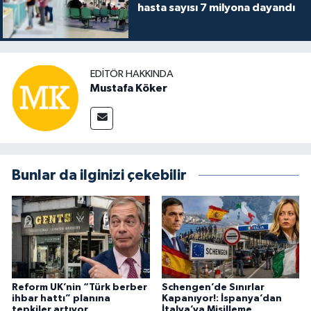
hasta sayısı 7 milyona dayandı
EDITÖR HAKKINDA
Mustafa Köker
Bunlar da ilginizi çekebilir
Reform UK’nin “Türk berber
Schengen’de Sınırlar
ihbar hattı” planına
Kapanıyor!: İspanya’dan
tepkiler artıyor
İtalya’ya Misilleme