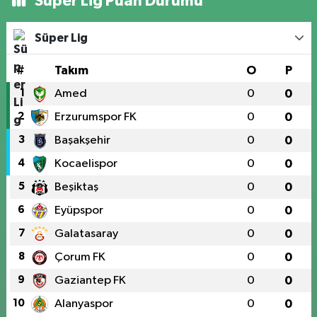
Süper Lig Puan Durumu
Süper Lig
#
Takım
O
P
1
Amed
0
0
2
Erzurumspor FK
0
0
3
Başakşehir
0
0
4
Kocaelispor
0
0
5
Beşiktaş
0
0
6
Eyüpspor
0
0
7
Galatasaray
0
0
8
Çorum FK
0
0
9
Gaziantep FK
0
0
10
Alanyaspor
0
0