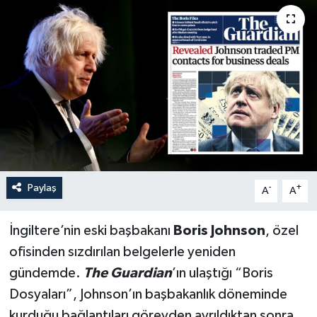
Paylaş
-
+
A
A
İngiltere’nin eski başbakanı
Boris Johnson
, özel
ofisinden sızdırılan belgelerle yeniden
gündemde.
The Guardian
’ın ulaştığı “Boris
Dosyaları”, Johnson’ın başbakanlık döneminde
kurduğu bağlantıları görevden ayrıldıktan sonra