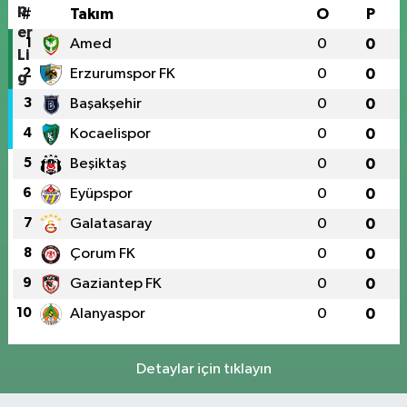
#
Takım
O
P
1
Amed
0
0
2
Erzurumspor FK
0
0
3
Başakşehir
0
0
4
Kocaelispor
0
0
5
Beşiktaş
0
0
6
Eyüpspor
0
0
7
Galatasaray
0
0
8
Çorum FK
0
0
9
Gaziantep FK
0
0
10
Alanyaspor
0
0
Detaylar için tıklayın