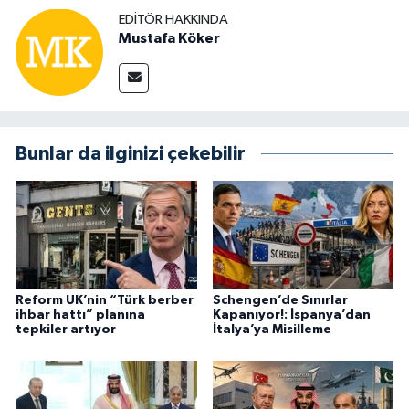
EDITÖR HAKKINDA
Mustafa Köker
Bunlar da ilginizi çekebilir
Reform UK’nin “Türk berber
Schengen’de Sınırlar
ihbar hattı” planına
Kapanıyor!: İspanya’dan
tepkiler artıyor
İtalya’ya Misilleme