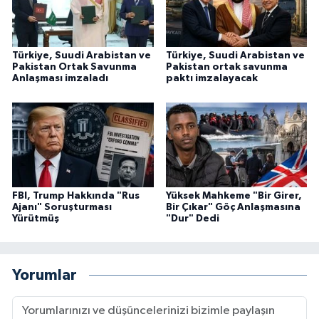
Türkiye, Suudi Arabistan ve
Türkiye, Suudi Arabistan ve
Pakistan Ortak Savunma
Pakistan ortak savunma
Anlaşması imzaladı
paktı imzalayacak
FBI, Trump Hakkında "Rus
Yüksek Mahkeme "Bir Girer,
Ajanı" Soruşturması
Bir Çıkar" Göç Anlaşmasına
Yürütmüş
"Dur" Dedi
Yorumlar