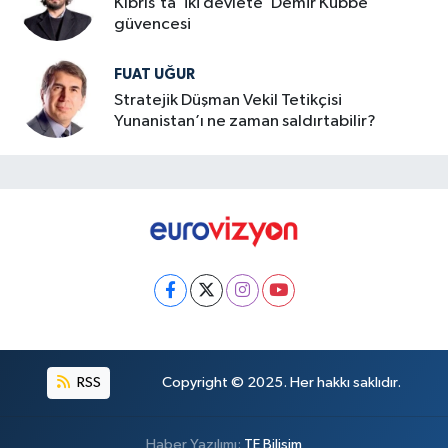
Kıbrıs’ta ‘iki devlete’ Demir Kubbe
güvencesi
FUAT UĞUR
Stratejik Düşman Vekil Tetikçisi
Yunanistan’ı ne zaman saldırtabilir?
RSS
Copyright © 2025. Her hakkı saklıdır.
Haber Yazılımı:
TE Bilişim