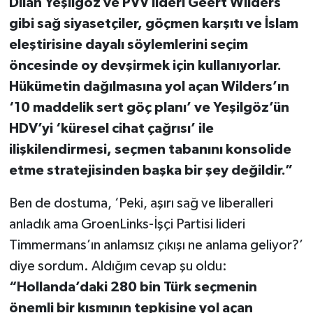
Dilan Yeşilgöz ve PVV lideri Geert Wilders
gibi sağ siyasetçiler, göçmen karşıtı ve İslam
eleştirisine dayalı söylemlerini seçim
öncesinde oy devşirmek için kullanıyorlar.
Hükümetin dağılmasına yol açan Wilders’ın
‘10 maddelik sert göç planı’ ve Yeşilgöz’ün
HDV’yi ‘küresel cihat çağrısı’ ile
ilişkilendirmesi, seçmen tabanını konsolide
etme stratejisinden başka bir şey değildir.”
Ben de dostuma, ‘Peki, aşırı sağ ve liberalleri
anladık ama GroenLinks-İşçi Partisi lideri
Timmermans’ın anlamsız çıkışı ne anlama geliyor?’
diye sordum. Aldığım cevap şu oldu:
“Hollanda’daki 280 bin Türk seçmenin
önemli bir kısmının tepkisine yol açan