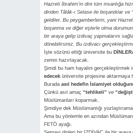
Hazreti İbrahim’in dini tüm insanlığa h
dinden Tâlâk-ı Selase ile boşandılar ve “
geldiler. Bu peygamberlerin, yani Hazr
boşanma ve diğer eşlerle olma durumunu
bir araya gelip izdivaç yapmalarını sağl
dönebilirsiniz. Bu izdivacı gerçekleştir
İşte sözünü ettiği üniversite bu
DİNLER
zemin hazırlayacak.
Şimdi bu ham hayalini gerçekleştirmek 
edecek
üniversite projesine aktarmaya h
Burada
asıl hedefin İslamiyet olduğun
Çünkü asıl amaç
“tehlikeli”
ve
“değişt
Müslümanları koparmak.
Şimdiye dek Müslümanlığı yozlaştıramad
Ama bu yöntemle en azından Müslümanları
FETÖ ayağı.
Semavi dinleri bir İZDİVAÇ ile bir aray