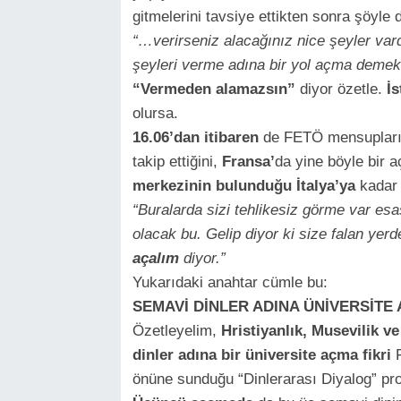
gitmelerini tavsiye ettikten sonra şöyle d
“…verirseniz alacağınız nice şeyler vard
şeyleri verme adına bir yol açma demekt
“Vermeden alamazsın”
diyor özetle.
İs
olursa.
16.06’dan itibaren
de FETÖ mensuplar
takip ettiğini,
Fransa’
da yine böyle bir 
merkezinin bulunduğu İtalya’ya
kadar 
“Buralarda sizi tehlikesiz görme var es
olacak bu. Gelip diyor ki size falan yer
açalım
diyor.”
Yukarıdaki anahtar cümle bu:
SEMAVİ DİNLER ADINA ÜNİVERSİTE
Özetleyelim,
Hristiyanlık, Musevilik ve
dinler adına bir üniversite açma fikri
F
önüne sunduğu “Dinlerarası Diyalog” pro