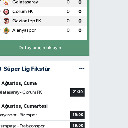
7
Galatasaray
0
0
8
Çorum FK
0
0
9
Gaziantep FK
0
0
0
Alanyaspor
0
0
Detaylar için tıklayın
Süper Lig Fikstür
4 Ağustos, Cuma
latasaray - Çorum FK
21:30
5 Ağustos, Cumartesi
nyaspor - Rizespor
19:00
sımpaşa - Trabzonspor
19:00