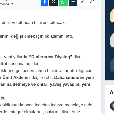
3
-
+
A
A
PAYLAŞIM
değil ve altından bir ironi çıkacak.
inini değiştirmek için
ilk adımını attı.
i, yani yıllardır
“Dinlerarası Diyalog”
diye
tini
sonunda açıkladı.
klerine gelmeden lafına binlerce tur attırdığı için
yı
Ümit Akdemir
deşifre etti.
Daha şimdiden yeni
anına iletmeye
ve onları yavaş yavaş bu yeni
A
bu.
dakikasında önce inceden inceye meseleye giriş
de entegre olmalarını, onların kiliselerine