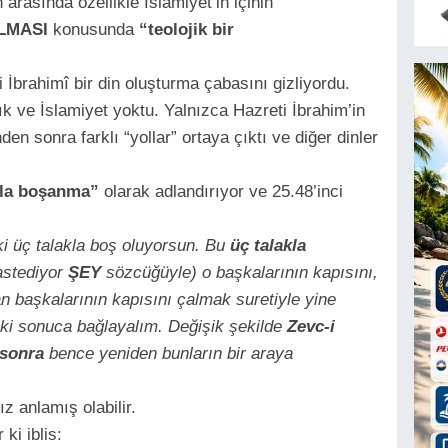
arasında özellikle İslamiyet’in içinin
LMASI
konusunda
“teolojik bir
 İbrahimî bir din oluşturma çabasını gizliyordu.
k ve İslamiyet yoktu. Yalnızca Hazreti İbrahim’in
den sonra farklı “yollar” ortaya çıktı ve diğer dinler
kla boşanma”
olarak adlandırıyor ve 25.48’inci
i üç talakla boş oluyorsun. Bu
üç talakla
astediyor
ŞEY
sözcüğüyle) o başkalarının kapısını,
an başkalarının kapısını çalmak suretiyle yine
i sonuca bağlayalım. Değişik şekilde
Zevc-i
 sonra
bence yeniden bunların bir araya
z anlamış olabilir.
ki iblis: