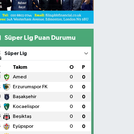
Süper Lig Puan Durumu
Süper Lig
#
Takım
O
P
1
Amed
0
0
2
Erzurumspor FK
0
0
3
Başakşehir
0
0
4
Kocaelispor
0
0
5
Beşiktaş
0
0
6
Eyüpspor
0
0