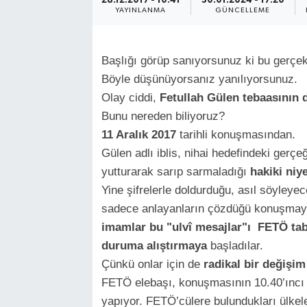
28.12.2017 - 10:41
30.01.2024 - 17:20
YAYINLANMA
GÜNCELLEME
Başlığı görüp sanıyorsunuz ki bu gerçek 
Böyle düşünüyorsanız yanılıyorsunuz.
Olay ciddi,
Fetullah Gülen tebaasının d
Bunu nereden biliyoruz?
11 Aralık 2017
tarihli konuşmasından.
Gülen adlı iblis, nihai hedefindeki gerçeğ
yutturarak sarıp sarmaladığı
hakiki niye
Yine şifrelerle doldurduğu, asıl söyleyece
sadece anlayanların çözdüğü konuşma
imamlar
bu "ulvî mesajlar"ı
FETÖ tab
duruma alıştırmaya
başladılar.
Çünkü onlar için de
radikal bir değişim
FETÖ elebaşı, konuşmasının 10.40’ıncı 
yapıyor. FETÖ’cülere bulundukları ülkeler