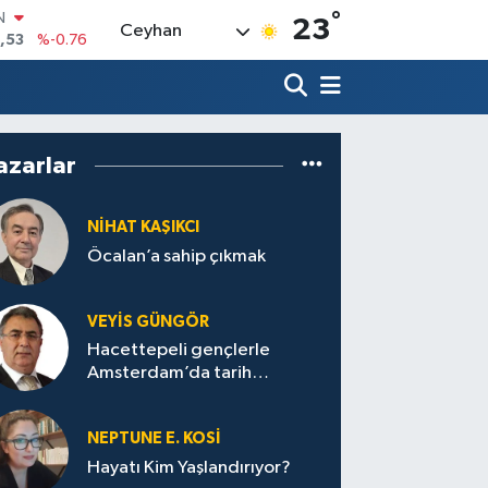
°
23
Ceyhan
69
%0.17
65
%0.01
N
7
%0.02
ALTIN
azarlar
1
%1.44
0
%64
NİHAT KAŞIKCI
IN
Öcalan’a sahip çıkmak
,53
%-0.76
VEYIS GÜNGÖR
Hacettepeli gençlerle
Amsterdam’da tarih
yolculuğu…
NEPTUNE E. KOSİ
Hayatı Kim Yaşlandırıyor?