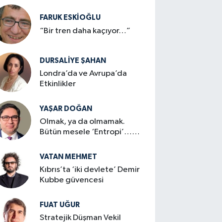
FARUK ESKİOĞLU
“Bir tren daha kaçıyor…”
DURSALIYE ŞAHAN
Londra’da ve Avrupa’da
Etkinlikler
YAŞAR DOĞAN
Olmak, ya da olmamak.
Bütün mesele ‘Entropi’…
mi?
VATAN MEHMET
Kıbrıs’ta ‘iki devlete’ Demir
Kubbe güvencesi
FUAT UĞUR
Stratejik Düşman Vekil