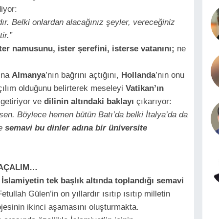
iyor:
ır. Belki onlardan alacağınız şeyler, vereceğiniz
ir.”
ter namusunu, ister şerefini, isterse vatanını;
ne
ına
Almanya
’nın bağrını açtığını,
Hollanda
’nın onu
açılım olduğunu belirterek meseleyi
Vatikan’ın
getiriyor ve
dilinin altındaki baklayı
çıkarıyor:
asen. Böylece hemen bütün Batı’da belki İtalya’da da
de
semavi bu dinler adına bir üniversite
 AÇALIM…
 İslamiyetin tek başlık altında toplandığı semavi
etullah Gülen’in on yıllardır ısıtıp ısıtıp milletin
jesinin ikinci aşamasını oluşturmakta.