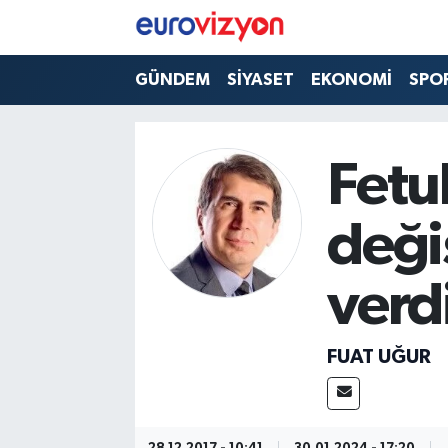
GÜNDEM
SİYASET
EKONOMİ
SPO
Fetu
deği
verd
FUAT UĞUR