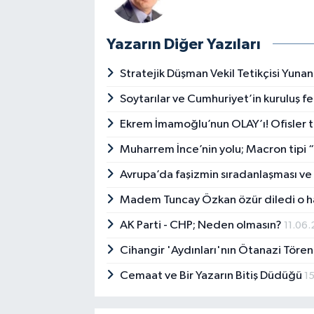
Yazarın Diğer Yazıları
Stratejik Düşman Vekil Tetikçisi Yunan
Soytarılar ve Cumhuriyet’in kuruluş fe
Ekrem İmamoğlu’nun OLAY’ı! Ofisler 
Muharrem İnce’nin yolu; Macron tipi 
Avrupa’da faşizmin sıradanlaşması ve 
Madem Tuncay Özkan özür diledi o h
AK Parti - CHP; Neden olmasın?
11.06.
Cihangir 'Aydınları'nın Ötanazi Tören
Cemaat ve Bir Yazarın Bitiş Düdüğü
1