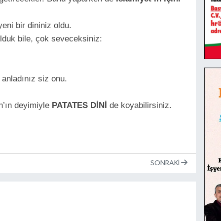
ni bir dininiz oldu.
ulduk bile, çok seveceksiniz:
 anladınız siz onu.
n’ın deyimiyle
PATATES DİNİ
de koyabilirsiniz.
SONRAKI