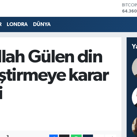
DOLAR
47,70
EURO
55,02
R
LONDRA
DÜNYA
STERLİ
64,189
GRAM 
Y
6574.8
llah Gülen din
BİST10
13.887
BITCO
ştirmeye karar
64.360
i