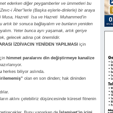
izmet ederken diğer peygamberler ve ümmetleri bu
Zevc-i Âher”lerle (Başka eşlerle-dinlerle) bir araya
eti Musa, Hazreti İsa ve Hazreti Muhammed’in
 artık bir sonuca bağlayalım ve bunların yeniden
ayalım. Yeter bunca ayrı yaşamak, artık geriye
mek, gelecek adına çok önemlidir.
ARASI İZDİVACIN YENİDEN YAPILMASI
için
için
himmet paralarını din değiştirmeye kanalize
azırlanıyor.
u
herkes biliyor aslında.
irilememiş”
olan en son dinden; hak dininden
ılar.
n aklını çelebiliriz düşüncesinde küresel fitnenin
a getirecekler. Bunu yaparken de
İslamiyet’in içini