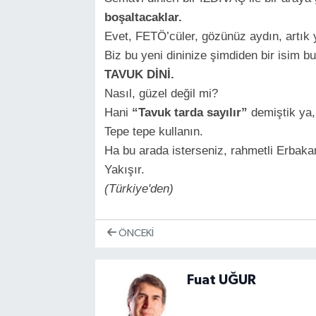
boşaltacaklar.
Evet, FETÖ’cüler, gözünüz aydın, artık ye
Biz bu yeni dininize şimdiden bir isim b
TAVUK DİNİ.
Nasıl, güzel değil mi?
Hani
“Tavuk tarda sayılır”
demiştik ya,
Tepe tepe kullanın.
Ha bu arada isterseniz, rahmetli Erbaka
Yakışır.
(Türkiye'den)
ÖNCEKI
Fuat UĞUR