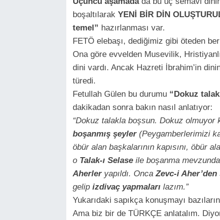
Üçüncü aşamada
da bu üç semavi dinin 
boşaltılarak
YENİ BİR DİN OLUŞTURU
temel”
hazırlanması var.
FETÖ elebaşı, dediğimiz gibi öteden beri
Ona göre evvelden Musevilik, Hristiyanlı
dini vardı. Ancak Hazreti İbrahim’in dinin
türedi.
Fetullah Gülen bu durumu
“Dokuz tala
dakikadan sonra bakın nasıl anlatıyor:
“Dokuz talakla boşsun. Dokuz olmuyor k
boşanmış şeyler
(Peygamberlerimizi k
öbür alan başkalarının kapısını, öbür al
o
Talak-ı Selase
ile boşanma mevzundak
Aherler
yapıldı. Onca
Zevc-i Aher’den
gelip
izdivaç yapmaları
lazım.”
Yukarıdaki sapıkça konuşmayı bazılarını
Ama biz bir de TÜRKÇE anlatalım. Diyor 