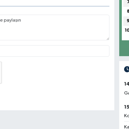
1
1
Ga
1
Ko
Ka