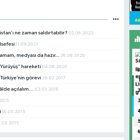
istan’ı ne zaman saldırtabilir?
02.06.2022
lsefesi
11.09.2021
tamam, medyası da hazır...
26.08.2020
“Yürüyüş” hareketi
04.08.2020
Türkiye’nin görevi
26.03.2017
âlde açılalım…
02.03.2016
2015
i
16.05.2015
5.05.2015