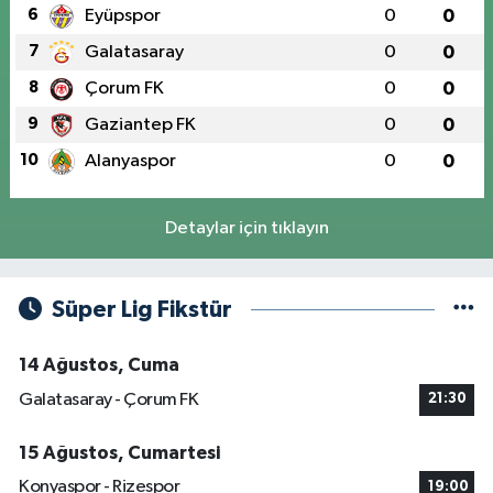
6
Eyüpspor
0
0
7
Galatasaray
0
0
8
Çorum FK
0
0
9
Gaziantep FK
0
0
10
Alanyaspor
0
0
Detaylar için tıklayın
Süper Lig Fikstür
14 Ağustos, Cuma
Galatasaray - Çorum FK
21:30
15 Ağustos, Cumartesi
Konyaspor - Rizespor
19:00