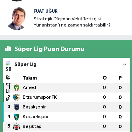
FUAT UĞUR
Stratejik Düşman Vekil Tetikçisi
Yunanistan’ı ne zaman saldırtabilir?
Süper Lig Puan Durumu
Süper Lig
#
Takım
O
P
1
Amed
0
0
2
Erzurumspor FK
0
0
3
Başakşehir
0
0
4
Kocaelispor
0
0
5
Beşiktaş
0
0