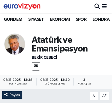
GÜNDEM
SİYASET
EKONOMİ
SPOR
LONDRA
Atatürk ve
Emansipasyon
BEKIR CEBECİ
08.11.2025 - 13:38
08.11.2025 - 13:40
3
YAYINLANMA
GÜNCELLEME
PAYLAŞIM
Paylaş
-
+
A
A