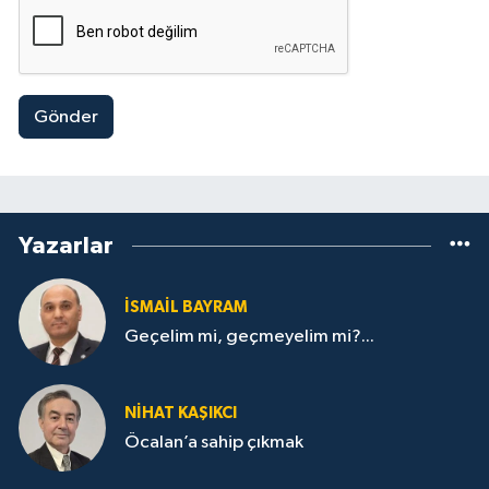
Gönder
Yazarlar
İSMAİL BAYRAM
Geçelim mi, geçmeyelim mi?...
NİHAT KAŞIKCI
Öcalan’a sahip çıkmak