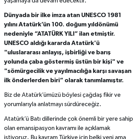
yaşamaya da devam edecektir.
Dünyada bir ilke imza atan UNESCO 1981
yılını Atatürk’ün 100. doğum yıldönümü
nedeniyle “ATATÜRK YILI” ilan etmiştir.
UNESCO aldığı kararda
Atatürk'ü
"uluslararası anlayış, işbirliği ve barış
yolunda çaba göstermiş üstün bir kişi" ve
"sömürgecilik ve yayılmacılığa karşı savaşan
ilk önderlerden biri” olarak tanımlamıştır.
Biz de Atatürk’ümüzü böylesi çağdaş fikir ve
yorumlarıyla anlatmayı sürdüreceğiz.
Atatürk’ü Batı dillerinde çok önemli bir yere sahip
olan emansipasyon kavramı ile açıklamak
istiyoruz. Bu kavram Türkiye için belki yeni ama