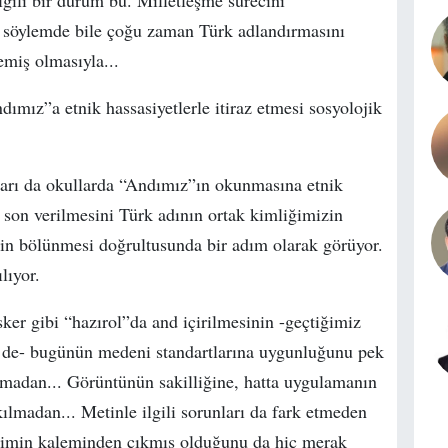
lgili bir durum bu. Milletleşme sürecini
söylemde bile çoğu zaman Türk adlandırmasını
miş olmasıyla...
dımız”a etnik hassasiyetlerle itiraz etmesi sosyolojik
arı da okullarda “Andımız”ın okunmasına etnik
k son verilmesini Türk adının ortak kimliğimizin
nin bölünmesi doğrultusunda bir adım olarak görüyor.
lıyor.
ker gibi “hazırol”da and içirilmesinin -geçtiğimiz
 de- bugünün medeni standartlarına uygunluğunu pek
madan... Görüntünün sakilliğine, hatta uygulamanın
kılmadan... Metinle ilgili sorunları da fark etmeden
kimin kaleminden çıkmış olduğunu da hiç merak