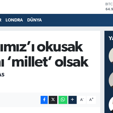
DOL
47,
EUR
55,
R
LONDRA
DÜNYA
STE
64,
GRA
Y
666
ımız’ı okusak
BİS
13.
BIT
 ‘millet’ olsak
64.
AS
-
+
A
A