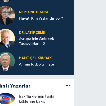
yolculuğu…
NEPTUNE E. KOSİ
Hayatı Kim Yaşlandırıyor?
DR. LATİF ÇELİK
Avrupa İçin Gelecek
Tasavvurları – 2
HALIT ÇELİKBUDAK
Alman futbolu inişte
lıntı Yazarlar
Irak Türklerinin tarihi
köklerine bakış