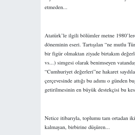
etmeden...
Atatürk’le ilgili bölümler metne 1980’le
döneminin eseri. Tartışılan “ne mutlu Tür
bir figür olmaktan ziyade birtakım değerle
vs...) simgesi olarak benimseyen vatanda
“Cumhuriyet değerleri”ne hakaret saydıl
çerçevesinde attığı bu adımı o günden b
getirilmesinin en büyük destekçisi bu ke
Netice itibarıyla, toplumu tam ortadan ik
kalmayan, birbirine düşüren...