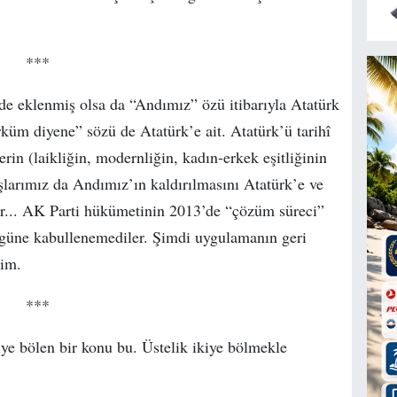
***
rde eklenmiş olsa da “Andımız” özü itibarıyla Atatürk
küm diyene” sözü de Atatürk’e ait. Atatürk’ü tarihî
rin (laikliğin, modernliğin, kadın-erkek eşitliğinin
şlarımız da Andımız’ın kaldırılmasını Atatürk’e ve
ar... AK Parti hükümetinin 2013’de “çözüm süreci”
ugüne kabullenemediler. Şimdi uygulamanın geri
sim.
***
iye bölen bir konu bu. Üstelik ikiye bölmekle