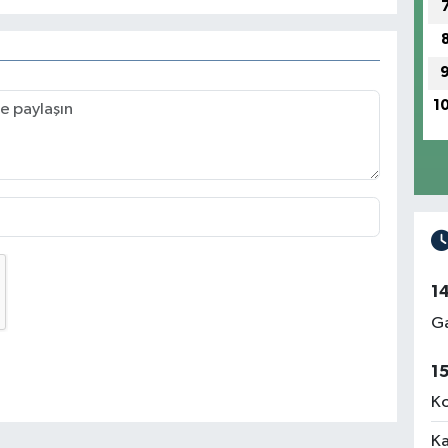
1
1
Ga
1
Ko
Ka