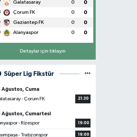
7
Galatasaray
0
0
8
Çorum FK
0
0
9
Gaziantep FK
0
0
0
Alanyaspor
0
0
Detaylar için tıklayın
Süper Lig Fikstür
4 Ağustos, Cuma
latasaray - Çorum FK
21:30
5 Ağustos, Cumartesi
nyaspor - Rizespor
19:00
sımpaşa - Trabzonspor
19:00