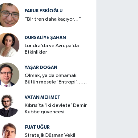
FARUK ESKİOĞLU
“Bir tren daha kaçıyor…”
DURSALIYE ŞAHAN
Londra’da ve Avrupa’da
Etkinlikler
YAŞAR DOĞAN
Olmak, ya da olmamak.
Bütün mesele ‘Entropi’…
mi?
VATAN MEHMET
Kıbrıs’ta ‘iki devlete’ Demir
Kubbe güvencesi
FUAT UĞUR
Stratejik Düşman Vekil