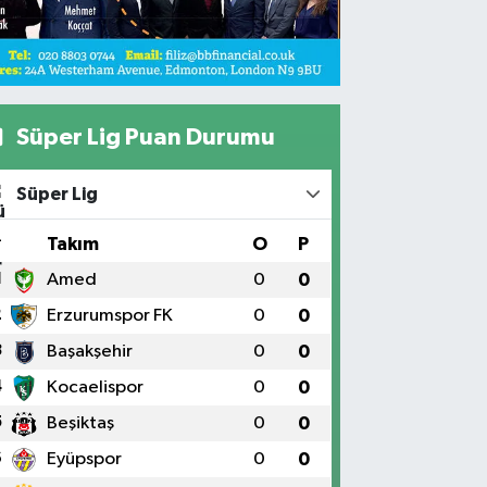
Süper Lig Puan Durumu
Süper Lig
#
Takım
O
P
1
Amed
0
0
2
Erzurumspor FK
0
0
3
Başakşehir
0
0
4
Kocaelispor
0
0
5
Beşiktaş
0
0
6
Eyüpspor
0
0