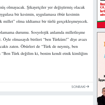
müş olmayacak. Şikayetçiler yer değiştirmiş olacak
uygulasa bir kesimin, uygulamasa öbür kesimin
ek millet” olma iddiamız bir türlü gerçekleşmeyecek.
t olamama durumu. Sosyolojik anlamda milletleşme
 Öyle olmasaydı birileri “ben Türküm!” diye avazı
caktı zaten. Öbürleri de “Türk de neymiş, ben
 “Ben Türk değilim ki, benim kendi etnik kimliğim
SONRAKI