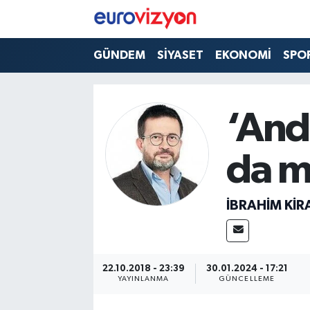
GÜNDEM
SİYASET
EKONOMİ
SPO
‘And
da mı
İBRAHIM KİR
22.10.2018 - 23:39
30.01.2024 - 17:21
YAYINLANMA
GÜNCELLEME