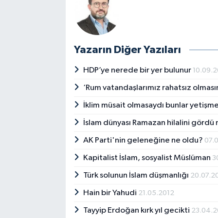
Yazarın Diğer Yazıları
HDP’ye nerede bir yer bulunur
10.09.
‘Rum vatandaşlarımız rahatsız olması
İklim müsait olmasaydı bunlar yetişm
İslam dünyası Ramazan hilalini gördü
AK Parti'nin geleneğine ne oldu?
07.
Kapitalist İslam, sosyalist Müslüman
3
Türk solunun İslam düşmanlığı
20.07.2
Hain bir Yahudi
21.05.2012
Tayyip Erdoğan kırk yıl gecikti
23.04.2