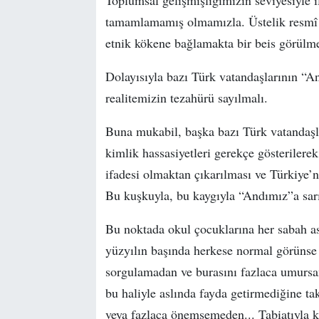
Toplumsal gelişmişliğimizin seviyesiyle i
tamamlamamış olmamızla. Üstelik resmî 
etnik kökene bağlamakta bir beis görülme
Dolayısıyla bazı Türk vatandaşlarının “An
realitemizin tezahürü sayılmalı.
Buna mukabil, başka bazı Türk vatandaşl
kimlik hassasiyetleri gerekçe gösterilere
ifadesi olmaktan çıkarılması ve Türkiye’
Bu kuşkuyla, bu kaygıyla “Andımız”a sarı
Bu noktada okul çocuklarına her sabah as
yüzyılın başında herkese normal görünse
sorgulamadan ve burasını fazlaca umursa
bu haliyle aslında fayda getirmediğine ta
veya fazlaca önemsemeden... Tabiatıyla 