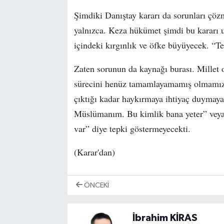
Şimdiki Danıştay kararı da sorunları çöz
yalnızca. Keza hükümet şimdi bu kararı 
içindeki kırgınlık ve öfke büyüyecek. “T
Zaten sorunun da kaynağı burası. Mille
sürecini henüz tamamlayamamış olmamız.
çıktığı kadar haykırmaya ihtiyaç duymaya
Müslümanım. Bu kimlik bana yeter” veya
var” diye tepki göstermeyecekti.
(Karar'dan)
ÖNCEKI
İbrahim KİRAS