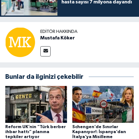
hasta sayısı 7 milyona dayandı
EDITÖR HAKKINDA
Mustafa Köker
Bunlar da ilginizi çekebilir
Reform UK’nin “Türk berber
Schengen’de Sınırlar
ihbar hattı” planına
Kapanıyor!: İspanya’dan
tepkiler artıyor
İtalya’ya Misilleme