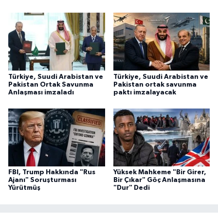
Türkiye, Suudi Arabistan ve
Türkiye, Suudi Arabistan ve
Pakistan Ortak Savunma
Pakistan ortak savunma
Anlaşması imzaladı
paktı imzalayacak
FBI, Trump Hakkında "Rus
Yüksek Mahkeme "Bir Girer,
Ajanı" Soruşturması
Bir Çıkar" Göç Anlaşmasına
Yürütmüş
"Dur" Dedi