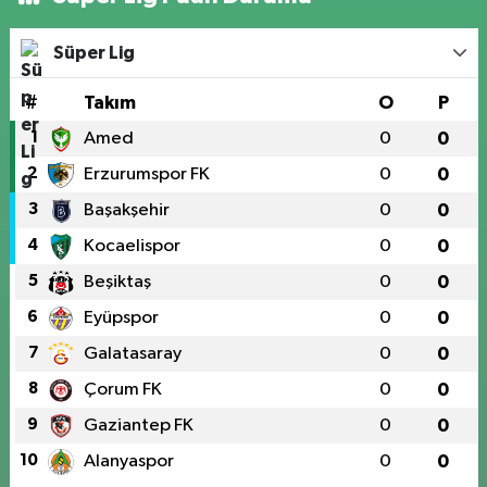
Süper Lig
#
Takım
O
P
1
Amed
0
0
2
Erzurumspor FK
0
0
3
Başakşehir
0
0
4
Kocaelispor
0
0
5
Beşiktaş
0
0
6
Eyüpspor
0
0
7
Galatasaray
0
0
8
Çorum FK
0
0
9
Gaziantep FK
0
0
10
Alanyaspor
0
0