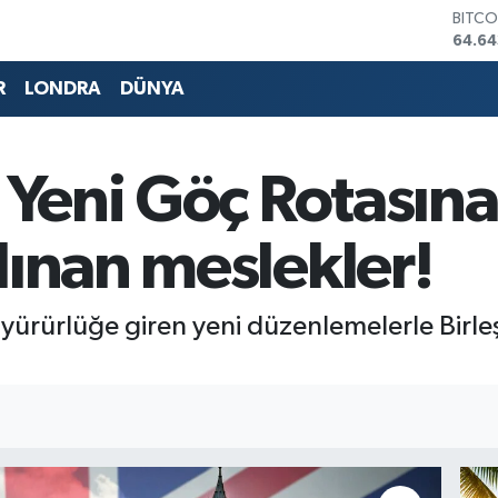
DOLA
47,6
EURO
55,0
R
LONDRA
DÜNYA
STERL
64,21
GRAM
6500
n Yeni Göç Rotasına
BİST1
13.79
BITCO
lınan meslekler!
64.64
yürürlüğe giren yeni düzenlemelerle Birleşi