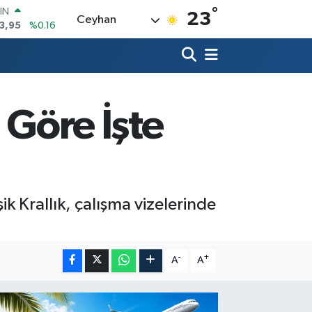
°
R
23
Ceyhan
704
%0
406
%-0.08
İN
43
%0
 ALTIN
.87
%0.12
 Göre İşte
00
9
%70
IN
3,95
%0.16
k Krallık, çalışma vizelerinde
-
+
A
A