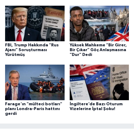
FBI, Trump Hakkında "Rus
Yüksek Mahkeme "Bir Girer,
Ajanı" Soruşturması
Bir Çıkar" Göç Anlaşmasına
Yürütmüş
"Dur" Dedi
Farage'ın "mülteci botları"
İngiltere’de Bazı Oturum
planı Londra-Paris hattını
Vizelerine İptal Şoku!
gerdi