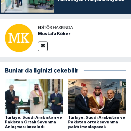
EDITÖR HAKKINDA
Mustafa Köker
Bunlar da ilginizi çekebilir
Türkiye, Suudi Arabistan ve
Türkiye, Suudi Arabistan ve
Pakistan Ortak Savunma
Pakistan ortak savunma
Anlaşması imzaladı
paktı imzalayacak