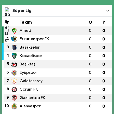
Süper Lig
#
Takım
O
P
1
Amed
0
0
2
Erzurumspor FK
0
0
3
Başakşehir
0
0
4
Kocaelispor
0
0
5
Beşiktaş
0
0
6
Eyüpspor
0
0
7
Galatasaray
0
0
8
Çorum FK
0
0
9
Gaziantep FK
0
0
10
Alanyaspor
0
0