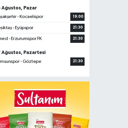
6 Ağustos, Pazar
şakşehir - Kocaelispor
19:00
şiktaş - Eyüpspor
21:30
ed - Erzurumspor FK
21:30
7 Ağustos, Pazartesi
msunspor - Göztepe
21:30