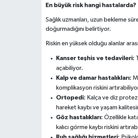
En büyük risk hangi hastalarda?
Sağlık uzmanları, uzun bekleme süre
doğurmadığını belirtiyor.
Riskin en yüksek olduğu alanlar aras
Kanser teşhis ve tedavileri:
T
açabiliyor.
Kalp ve damar hastalıkları:
Mü
komplikasyon riskini artırabiliyo
Ortopedi:
Kalça ve diz protezi
hareket kaybı ve yaşam kalitesi
Göz hastalıkları:
Özellikle kata
kalıcı görme kaybı riskini artırabi
Ruh sağlığı hizmetleri:
Psikol