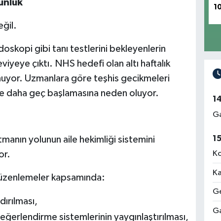
unluk
1
eğil.
oskopi gibi tanı testlerini bekleyenlerin
viyeye çıktı. NHS hedefi olan altı haftalık
unuyor. Uzmanlara göre teşhis gecikmeleri
iye daha geç başlamasına neden oluyor.
1
Ga
1
anın yolunun aile hekimliği sistemini
or.
Ko
Ka
üzenlemeler kapsamında:
Ge
dırılması,
Ga
 değerlendirme sistemlerinin yaygınlaştırılması,