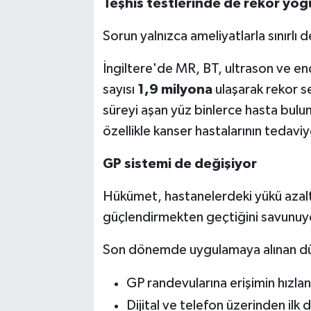
Teşhis testlerinde de rekor yoğ
Sorun yalnızca ameliyatlarla sınırlı d
İngiltere'de MR, BT, ultrason ve end
sayısı
1,9 milyona
ulaşarak rekor se
süreyi aşan yüz binlerce hasta bul
özellikle kanser hastalarının tedav
GP sistemi de değişiyor
Hükümet, hastanelerdeki yükü azaltm
güçlendirmekten geçtiğini savunuy
Son dönemde uygulamaya alınan d
GP randevularına erişimin hızlan
Dijital ve telefon üzerinden ilk