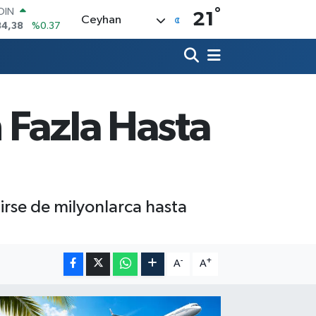
°
OIN
21
Ceyhan
84,38
%0.37
AR
239
%0.01
O
823
%-0.06
LİN
329
%-0.02
 Fazla Hasta
 ALTIN
.02
%0.05
100
79
%-14
girse de milyonlarca hasta
-
+
A
A