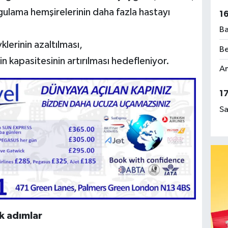
ygulama hemşirelerinin daha fazla hastayı
1
Ba
lerinin azaltılması,
Be
n kapasitesinin artırılması hedefleniyor.
Am
1
Sa
k adımlar