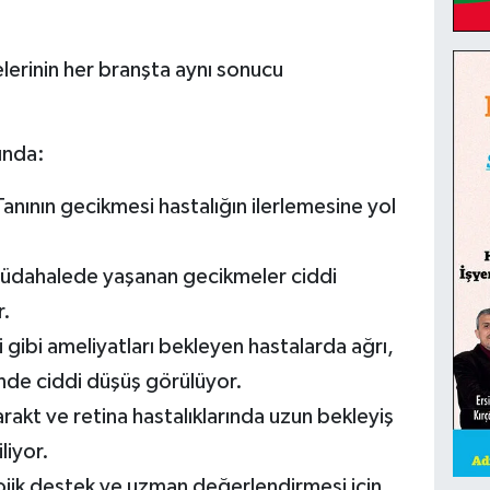
lerinin her branşta aynı sonucu
ında:
anının gecikmesi hastalığın ilerlemesine yol
dahalede yaşanan gecikmeler ciddi
r.
 gibi ameliyatları bekleyen hastalarda ağrı,
nde ciddi düşüş görülüyor.
rakt ve retina hastalıklarında uzun bekleyiş
liyor.
ojik destek ve uzman değerlendirmesi için