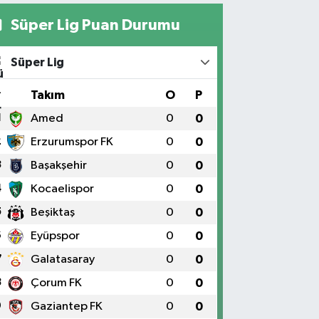
Süper Lig Puan Durumu
Süper Lig
#
Takım
O
P
1
Amed
0
0
2
Erzurumspor FK
0
0
3
Başakşehir
0
0
4
Kocaelispor
0
0
5
Beşiktaş
0
0
6
Eyüpspor
0
0
7
Galatasaray
0
0
8
Çorum FK
0
0
9
Gaziantep FK
0
0