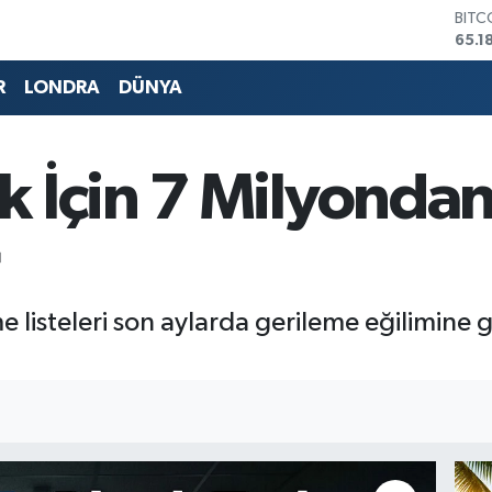
BITC
65.1
DOL
47,7
R
LONDRA
DÜNYA
EUR
55,1
STER
64,4
 İçin 7 Milyondan
GRAM
6664
BİST
13.7
e listeleri son aylarda gerileme eğilimine 