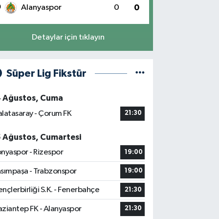
0
Alanyaspor
0
0
Detaylar için tıklayın
Süper Lig Fikstür
4 Ağustos, Cuma
latasaray - Çorum FK
21:30
5 Ağustos, Cumartesi
nyaspor - Rizespor
19:00
sımpaşa - Trabzonspor
19:00
nçlerbirliği S.K. - Fenerbahçe
21:30
ziantep FK - Alanyaspor
21:30