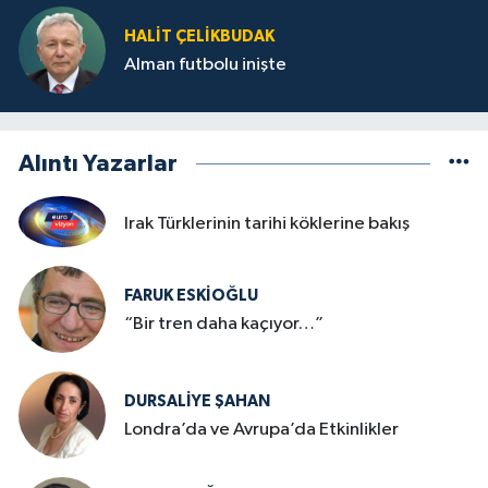
HALIT ÇELİKBUDAK
Alman futbolu inişte
Alıntı Yazarlar
Irak Türklerinin tarihi köklerine bakış
FARUK ESKİOĞLU
“Bir tren daha kaçıyor…”
DURSALIYE ŞAHAN
Londra’da ve Avrupa’da Etkinlikler