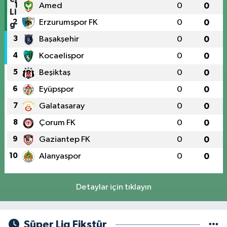
1
Amed
0
0
2
Erzurumspor FK
0
0
3
Başakşehir
0
0
4
Kocaelispor
0
0
5
Beşiktaş
0
0
6
Eyüpspor
0
0
7
Galatasaray
0
0
8
Çorum FK
0
0
9
Gaziantep FK
0
0
10
Alanyaspor
0
0
Detaylar için tıklayın
Süper Lig Fikstür