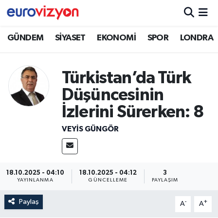
GÜNDEM
SİYASET
EKONOMİ
SPOR
LONDRA
Türkistan’da Türk
Düşüncesinin
İzlerini Sürerken: 8
VEYIS GÜNGÖR
18.10.2025 - 04:10
18.10.2025 - 04:12
3
YAYINLANMA
GÜNCELLEME
PAYLAŞIM
Paylaş
-
+
A
A