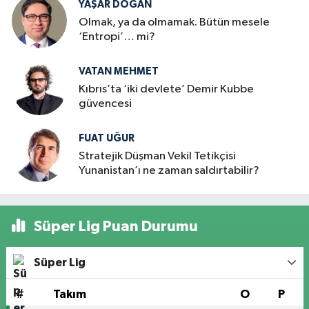
YAŞAR DOĞAN
Olmak, ya da olmamak. Bütün mesele
‘Entropi’… mi?
VATAN MEHMET
Kıbrıs’ta ‘iki devlete’ Demir Kubbe
güvencesi
FUAT UĞUR
Stratejik Düşman Vekil Tetikçisi
Yunanistan’ı ne zaman saldırtabilir?
Süper Lig Puan Durumu
Süper Lig
#
Takım
O
P