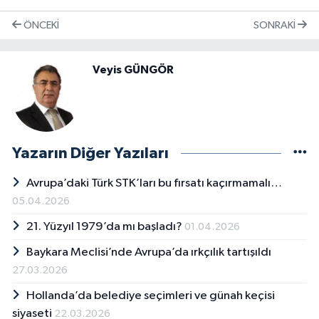
ÖNCEKI
SONRAKI
Veyis GÜNGÖR
Yazarın Diğer Yazıları
Avrupa’daki Türk STK’ları bu fırsatı kaçırmamalı…
05.04.2026
21. Yüzyıl 1979’da mı başladı?
01.04.2026
Baykara Meclisi’nde Avrupa’da ırkçılık tartışıldı
27.03.2026
Hollanda’da belediye seçimleri ve günah keçisi
siyaseti
22.03.2026