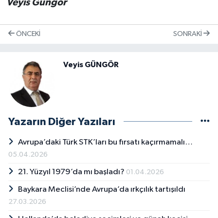
Veyis Güngör
ÖNCEKI
SONRAKI
Veyis GÜNGÖR
Yazarın Diğer Yazıları
Avrupa’daki Türk STK’ları bu fırsatı kaçırmamalı…
05.04.2026
21. Yüzyıl 1979’da mı başladı?
01.04.2026
Baykara Meclisi’nde Avrupa’da ırkçılık tartışıldı
27.03.2026