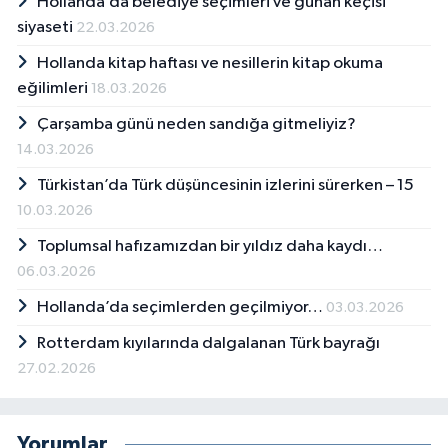
Hollanda’da belediye seçimleri ve günah keçisi
siyaseti
22.03.2026
Hollanda kitap haftası ve nesillerin kitap okuma
eğilimleri
18.03.2026
Çarşamba günü neden sandığa gitmeliyiz?
14.03.2026
Türkistan’da Türk düşüncesinin izlerini sürerken – 15
10.03.2026
Toplumsal hafızamızdan bir yıldız daha kaydı…
06.03.2026
Hollanda’da seçimlerden geçilmiyor…
03.03.2026
Rotterdam kıyılarında dalgalanan Türk bayrağı
27.02.2026
Yorumlar