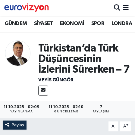
GÜNDEM
SİYASET
EKONOMİ
SPOR
LONDRA
Türkistan’da Türk
Düşüncesinin
İzlerini Sürerken – 7
VEYIS GÜNGÖR
11.10.2025 - 02:09
11.10.2025 - 02:10
7
YAYINLANMA
GÜNCELLEME
PAYLAŞIM
Paylaş
-
+
A
A