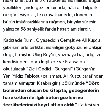
rasathane, bu merakın abideleşmiş hâlidir. Bugün
yeşillikler içinde gezilen binada, hâlâ bir bilgelik
rüzgârı esiyor. İşte o rasathanede, dönemin
bütün imkânsızlıklarına rağmen, bir yılın süresini
yalnızca 58 saniyelik farkla hesaplamışlardır.
Kadızade Rumi, Gıyaseddin Cemşit ve Ali Kuşçu
gibi isimlerle birlikte, insanlığın gökyüzüne bakışını
değiştirmiştir. Uluğ Bey’in, yazmaya başladığı ve
kendisinden sonra İngiltere ve Fransa’da
okutulacak “Zic-i Cedid-i Gurgani” (Gürgan’ın
Yeni Yıldız Tablosu) çalışması, Ali Kuşçu tarafından
tamamlanmıştır. Kitabın giriş bölümünde
“Dört
bölümden oluşan bu kitapta, gezegenlerin
hareketleri ile ilgili bütün gözlem ve
tecrübelerimizi kayıt altına aldık”
ifadesi yer