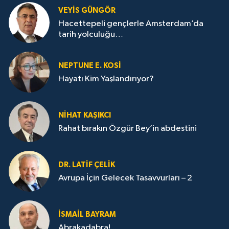
VEYIS GÜNGÖR
Hacettepeli gençlerle Amsterdam’da
tarih yolculuğu…
NEPTUNE E. KOSİ
Hayatı Kim Yaşlandırıyor?
NİHAT KAŞIKCI
Rahat bırakın Özgür Bey’in abdestini
DR. LATİF ÇELİK
Avrupa İçin Gelecek Tasavvurları – 2
İSMAİL BAYRAM
Abrakadabra!...