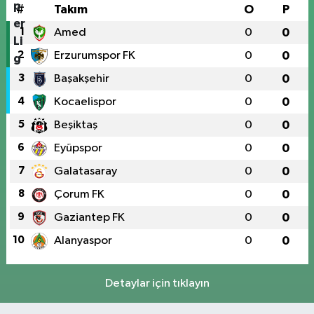
#
Takım
O
P
1
Amed
0
0
2
Erzurumspor FK
0
0
3
Başakşehir
0
0
4
Kocaelispor
0
0
5
Beşiktaş
0
0
6
Eyüpspor
0
0
7
Galatasaray
0
0
8
Çorum FK
0
0
9
Gaziantep FK
0
0
10
Alanyaspor
0
0
Detaylar için tıklayın