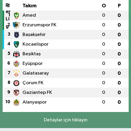
#
Takım
O
P
1
Amed
0
0
2
Erzurumspor FK
0
0
3
Başakşehir
0
0
4
Kocaelispor
0
0
5
Beşiktaş
0
0
6
Eyüpspor
0
0
7
Galatasaray
0
0
8
Çorum FK
0
0
9
Gaziantep FK
0
0
10
Alanyaspor
0
0
Detaylar için tıklayın