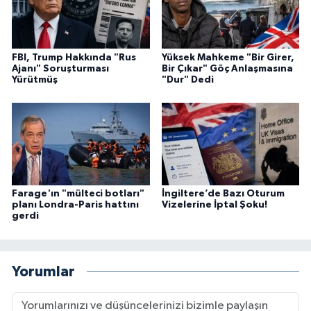
FBI, Trump Hakkında "Rus
Yüksek Mahkeme "Bir Girer,
Ajanı" Soruşturması
Bir Çıkar" Göç Anlaşmasına
Yürütmüş
"Dur" Dedi
Farage'ın "mülteci botları"
İngiltere’de Bazı Oturum
planı Londra-Paris hattını
Vizelerine İptal Şoku!
gerdi
Yorumlar