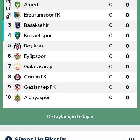
1
Amed
0
0
2
Erzurumspor FK
0
0
3
Başakşehir
0
0
4
Kocaelispor
0
0
5
Beşiktaş
0
0
6
Eyüpspor
0
0
7
Galatasaray
0
0
8
Çorum FK
0
0
9
Gaziantep FK
0
0
10
Alanyaspor
0
0
Detaylar için tıklayın
Süper Lig Fikstür