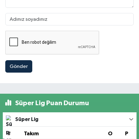
Gönder
Süper Lig Puan Durumu
Süper Lig
#
Takım
O
P