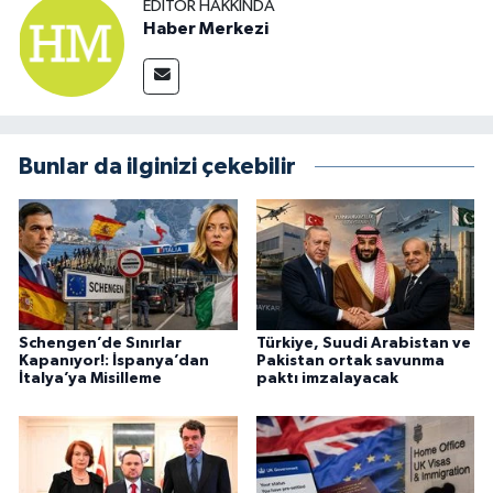
EDITÖR HAKKINDA
Haber Merkezi
Bunlar da ilginizi çekebilir
Schengen’de Sınırlar
Türkiye, Suudi Arabistan ve
Kapanıyor!: İspanya’dan
Pakistan ortak savunma
İtalya’ya Misilleme
paktı imzalayacak