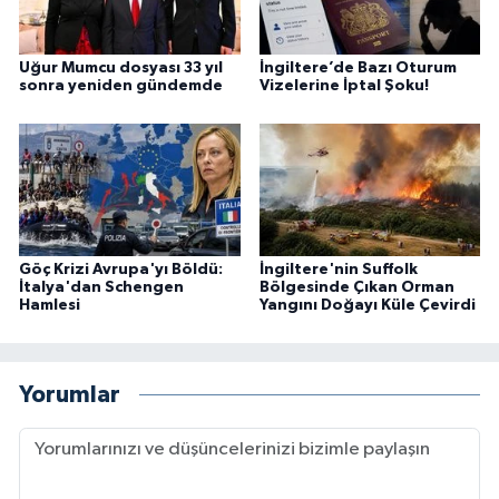
Uğur Mumcu dosyası 33 yıl
İngiltere’de Bazı Oturum
sonra yeniden gündemde
Vizelerine İptal Şoku!
Göç Krizi Avrupa'yı Böldü:
İngiltere'nin Suffolk
İtalya'dan Schengen
Bölgesinde Çıkan Orman
Hamlesi
Yangını Doğayı Küle Çevirdi
Yorumlar