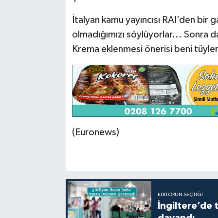
İtalyan kamu yayıncısı RAI’den bir 
olmadığımızı söylüyorlar... Sonra da
Krema eklenmesi önerisi beni tüyler
(Euronews)
EDITÖRÜN SEÇTIĞI
İngiltere’de 