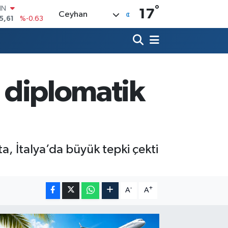
°
R
17
Ceyhan
43
%0.16
17
%-0.02
İN
63
%0.07
ALTIN
40
%0.45
a diplomatik
00
9
%70
IN
5,61
%-0.63
ta, İtalya’da büyük tepki çekti
-
+
A
A