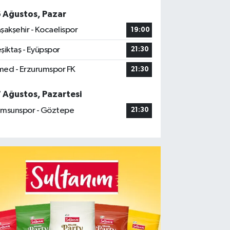
6 Ağustos, Pazar
şakşehir - Kocaelispor
19:00
şiktaş - Eyüpspor
21:30
ed - Erzurumspor FK
21:30
7 Ağustos, Pazartesi
msunspor - Göztepe
21:30