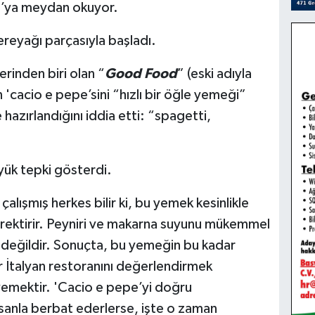
a’ya meydan okuyor.
tereyağı parçasıyla başladı.
erinden biri olan “
Good Food
” (eski adıyla
acio e pepe’sini “hızlı bir öğle yemeği”
hazırlandığını iddia etti: “spagetti,
yük tepki gösterdi.
lışmış herkes bilir ki, bu yemek kesinlikle
gerektirir. Peyniri ve makarna suyunu mükemmel
 değildir. Sonuçta, bu yemeğin bu kadar
ir İtalyan restoranını değerlendirmek
k yemektir. 'Cacio e pepe’yi doğru
esanla berbat ederlerse, işte o zaman