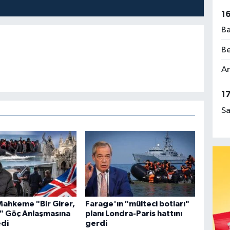
1
Ba
Be
Am
1
Sa
ahkeme "Bir Girer,
Farage'ın "mülteci botları"
r" Göç Anlaşmasına
planı Londra-Paris hattını
edi
gerdi