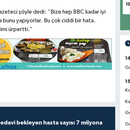
1
gazeteci şöyle dedi: “Bize hep BBC kadar iyi
 bunu yapıyorlar. Bu çok ciddi bir hata.
imi ürpertti.”
1
Ga
1
Ko
Ka
Ge
tedavi bekleyen hasta sayısı 7 milyona
Ga