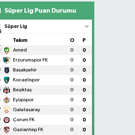
Süper Lig Puan Durumu
Süper Lig
#
Takım
O
P
1
Amed
0
0
2
Erzurumspor FK
0
0
3
Başakşehir
0
0
4
Kocaelispor
0
0
5
Beşiktaş
0
0
6
Eyüpspor
0
0
7
Galatasaray
0
0
8
Çorum FK
0
0
9
Gaziantep FK
0
0