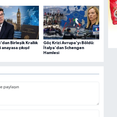
dan Birleşik Krallık
Göç Krizi Avrupa'yı Böldü:
hi anayasa çıkışı!
İtalya'dan Schengen
Hamlesi