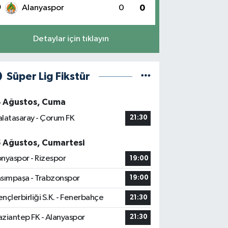
0
Alanyaspor
0
0
Detaylar için tıklayın
Süper Lig Fikstür
4 Ağustos, Cuma
latasaray - Çorum FK
21:30
5 Ağustos, Cumartesi
nyaspor - Rizespor
19:00
sımpaşa - Trabzonspor
19:00
nçlerbirliği S.K. - Fenerbahçe
21:30
ziantep FK - Alanyaspor
21:30