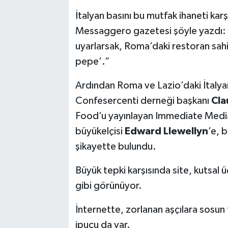
İtalyan basını bu mutfak ihaneti kar
Messaggero gazetesi şöyle yazdı: “
uyarlarsak, Roma’daki restoran sahi
pepe’.”
Ardından Roma ve Lazio’daki İtalyan
Confesercenti derneği başkanı
Cla
Food’u yayınlayan Immediate Media 
büyükelçisi
Edward Llewellyn
’e, 
şikayette bulundu.
Büyük tepki karşısında site, kutsal ü
gibi görünüyor.
İnternette, zorlanan aşçılara sosun 
ipucu da var.