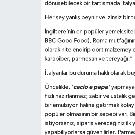
dönüşebilecek bir tartışmada İtaly
Her şey yanlış peynir ve izinsiz bir 
İngiltere’nin en popüler yemek sitel
BBC Good Food), Roma mutfağının 'c
olarak nitelendirip dört malzemeyle 
karabiber, parmesan ve tereyağı.”
İtalyanlar bu duruma haklı olarak bü
Öncelikle, '
cacio e pepe'
yapmaya ça
hızlı hazırlanmaz; sabır ve ustalık 
bir emülsiyon haline getirmek kolay
popüler olmasının bir sebebi var. B
istiyorsanız, sipariş vereceğiniz il
yapabiliyorlarsa güvenilirler. Parm