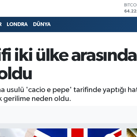
DOLA
47,71
EURO
55,03
R
LONDRA
DÜNYA
STERL
64,24
GRAM 
6510.
fi iki ülke arasınd
BİST1
13.79
BITCO
 oldu
64.22
ma usulü 'cacio e pepe' tarifinde yaptığı ha
ik gerilime neden oldu.