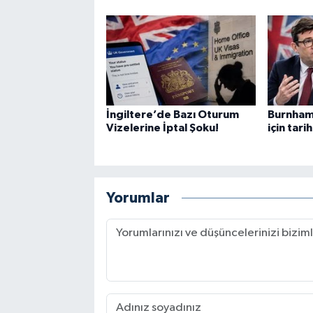
İngiltere’de Bazı Oturum
Burnham’
Vizelerine İptal Şoku!
için tari
Yorumlar