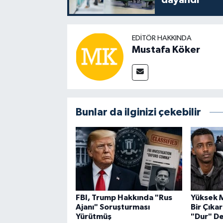
dayandı
EDITÖR HAKKINDA
Mustafa Köker
Bunlar da ilginizi çekebilir
FBI, Trump Hakkında "Rus
Yüksek M
Ajanı" Soruşturması
Bir Çıka
Yürütmüş
"Dur" D